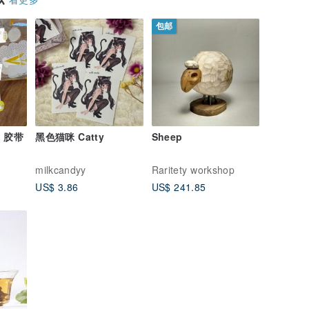
包邮
T 胶带
黑色猫咪 Catty
Sheep
milkcandyy
Raritety workshop
US$ 3.86
US$ 241.85