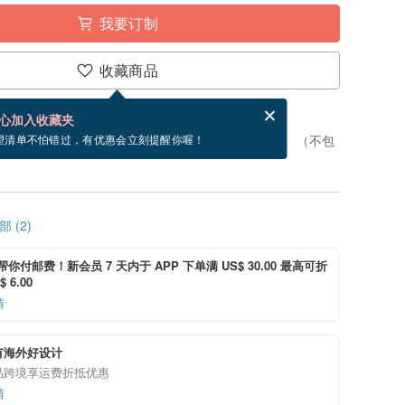
我要订制
收藏商品
分享，免费帮你寄送电子贺卡。
电子贺卡是什么？
心加入收藏夹
制”。付款后，从开始制作到寄出商品为 7 个工作天。（不包
望清单不怕错过，有优惠会立刻提醒你喔！
 (2)
i 帮你付邮费！新会员 7 天内于 APP 下单满 US$ 30.00 最高可折
 6.00
情
有海外好设计
品跨境享运费折抵优惠
情