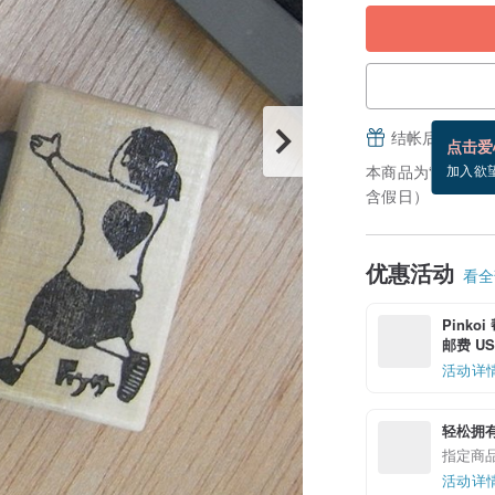
结帐后填写并
点击爱
本商品为“接单订
加入欲
含假日）
优惠活动
看全部
Pinko
邮费 US$
活动详
轻松拥
指定商
活动详