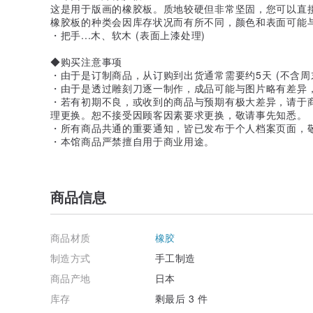
这是用于版画的橡胶板。质地较硬但非常坚固，您可以直
橡胶板的种类会因库存状况而有所不同，颜色和表面可能
・把手...木、软木 (表面上漆处理)
◆购买注意事项
・由于是订制商品，从订购到出货通常需要约5天 (不含周
・由于是透过雕刻刀逐一制作，成品可能与图片略有差异
・若有初期不良，或收到的商品与预期有极大差异，请于
理更换。恕不接受因顾客因素要求更换，敬请事先知悉。
・所有商品共通的重要通知，皆已发布于个人档案页面，
・本馆商品严禁擅自用于商业用途。
商品信息
商品材质
橡胶
制造方式
手工制造
商品产地
日本
库存
剩最后 3 件