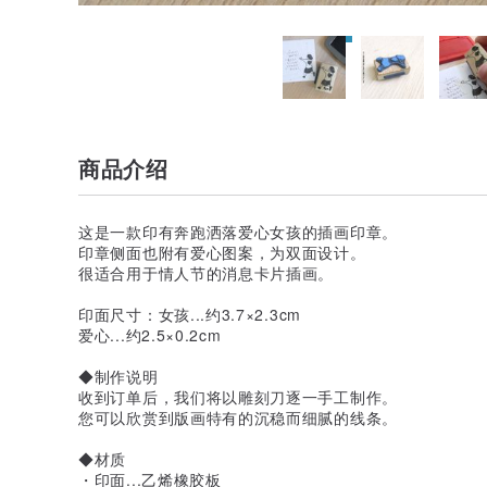
商品介绍
这是一款印有奔跑洒落爱心女孩的插画印章。
印章侧面也附有爱心图案，为双面设计。
很适合用于情人节的消息卡片插画。
印面尺寸：女孩...约3.7×2.3cm
爱心...约2.5×0.2cm
◆制作说明
收到订单后，我们将以雕刻刀逐一手工制作。
您可以欣赏到版画特有的沉稳而细腻的线条。
◆材质
・印面...乙烯橡胶板