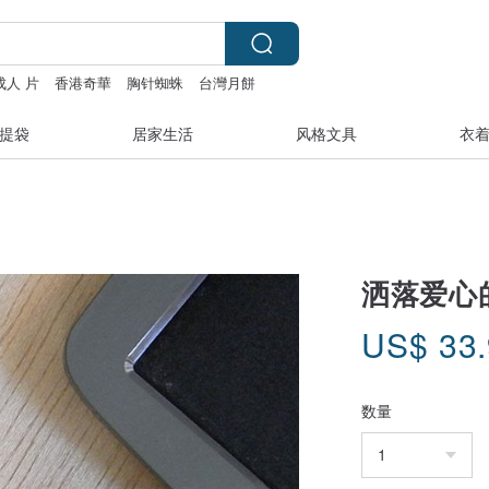
成人 片
香港奇華
胸针蜘蛛
台灣月餅
提袋
居家生活
风格文具
衣
洒落爱心
US$
33
数量