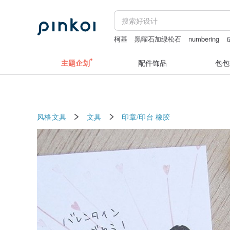
柯基
黑曜石加绿松石
numbering
银饰
主题企划
配件饰品
包包
风格文具
文具
印章/印台
橡胶