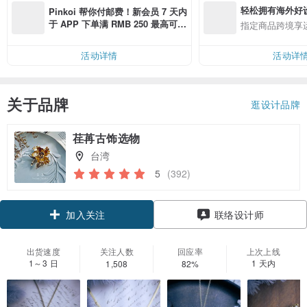
轻松拥有海外好
Pinkoi 帮你付邮费！新会员 7 天内
于 APP 下单满 RMB 250 最高可折
指定商品跨境享
邮费 RMB 40
活动详情
活动详
关于品牌
逛设计品牌
荏苒古饰选物
台湾
5
(392)
领优惠券
联络设计师
加入关注
出货速度
关注人数
回应率
上次上线
1～3 日
1 天内
1,508
82%