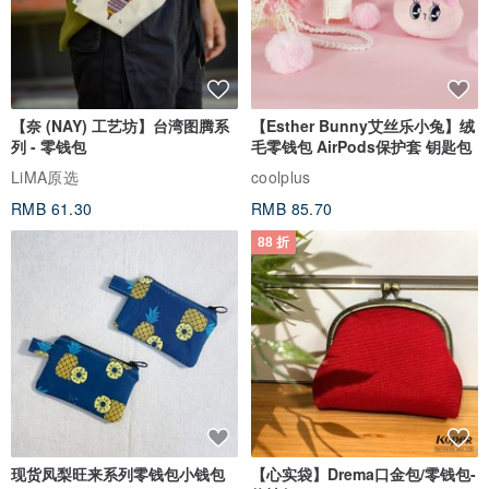
【奈 (NAY) 工艺坊】台湾图腾系
【Esther Bunny艾丝乐小兔】绒
列 - 零钱包
毛零钱包 AirPods保护套 钥匙包
LiMA原选
coolplus
RMB 61.30
RMB 85.70
88 折
现货凤梨旺来系列零钱包小钱包
【心实袋】Drema口金包/零钱包-