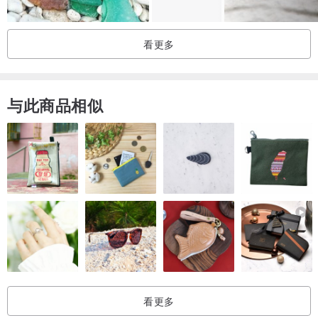
・
・
看更多
老件饰品不再生产，他们的数量只会一天比一天少，越来越难寻。也
因为越发罕见，更使它们成为独一无二的配件。
古董老件非新品，岁月的痕迹更显内涵与稀有性，请勿以全新品的严
与此商品相似
格标准审视喔，相信您一定能在老饰品的故事里，绽放绝伦无比的优
雅与光采。
看更多