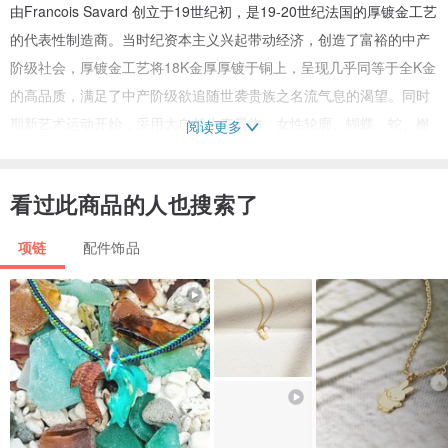
由Francois Savard 创立于19世纪初，是19-20世纪法国的厚镀金工艺
的代表性制造商。当时纪资本主义兴起带动经济，创造了富裕的中产
阶级社会，厚镀金工艺将18K金厚厚镀于铜上，呈现几乎同等于全K金
的高品质，满足了中产阶级欲追随世袭贵族之名流气息的渴望。同时
期新艺术运动开始，采用大自然生态景物，女性轮廓、蝴蝶、蛇、槲
阅读更多
寄生、枫叶……等等的设计，线条柔美有机，交织珠宝史上盛开的花
园。
看过此商品的人也搜索了
．
产地：法国
项链
配件饰品
年代：1890s
材质：18K厚镀金、玻璃宝石
尺寸：2.3x3.1 cm
状况：极佳，轻微使用痕迹
标记：品牌与材质印记
现货在台，国内运费邮局、或是 7-11、全家店到店+60 元
🌟满三千包邮🌟