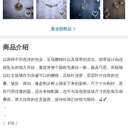
逛全部商品
商品介绍
以两种不同色泽的包金，呈现樱桃叶以及缎带的层次。缎带设计由连
接坠头的地方开始，像是将整个圆框包裹住一般，极具巧思。而植物
以红宝玻璃作为深邃可口的樱桃，且枝叶茂密，层层叶片自然的交
叠、皱折、摆动，像是刚从树上摘采下来的新鲜。尺寸十分刚好，是
轻巧而优雅的圆，适合单独配戴，也可与其他形状或尺寸的坠饰互相
叠搭。将大自然的生意盎然，留待给我们珍惜与期待。🍒💕
・
・
〖 FIX 〗