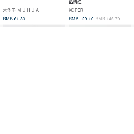
热情红
木华子 M U H U A
KOPER
RMB 61.30
RMB 129.10
RMB 146.70
看其他商品
了解品牌
刺绣吊饰/美味台湾/夜市
意大利植鞣革马卡龙圆圆零钱包
真皮 耳机收纳 生日情人节礼物
印花乐 inBlooom
Lawrence
RMB 95.50
RMB 460.40