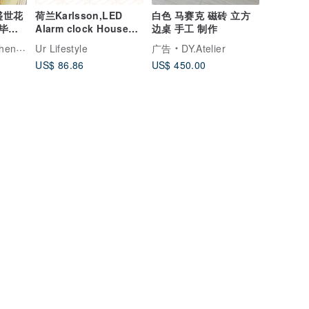
 盛世花
荷兰Karlsson,LED
白色 马赛克 磁砖 立方
毕业
Alarm clock House
边桌 手工 制作
light wood 房子电子闹
arden
Ur Lifestyle
广告
DY.Atelier
钟木
US$ 86.86
US$ 450.00