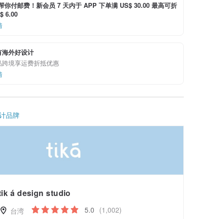
i 帮你付邮费！新会员 7 天内于 APP 下单满 US$ 30.00 最高可折
 6.00
情
有海外好设计
品跨境享运费折抵优惠
情
计品牌
tik á design studio
5.0
(1,002)
台湾