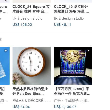
bers
CLOCK_26 Square 实
CLOCK_10 桌立时钟
CLOCK
钟 台
木静音 挂钟 时钟 台湾
悠然夏日 海龟 海星 海
秋日嬉游 
木
限量手作 硬枫木
草 可磁吸 壁挂
蝶 可磁吸
o
tik á design studio
tik á design studio
tik á des
US$ 106.02
US$ 48.11
US$ 48.
荐
品】
天然木质风格简约壁挂
【宝石月夜 32cm】原
可爱
钟 PalaDec Eina
创画作一件 压克力透明
Wood Clock XL
艺术 阴影画作 居家装饰
PALAS & DÉCORÉ LUONNOS
虹画家
广告
手嶋智子 北海道彩虹画家
满月 绘画 夜空 星空
US$ 64.04
US$ 1,130.07