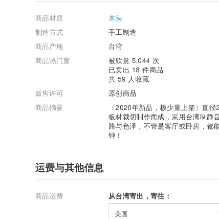
/产地/
商品材质
木头
台湾(竹乙太工作室)
制造方式
手工制造
商品产地
台湾
商品热门度
被欣赏 5,044 次
已卖出 18 件商品
共 59 人收藏
贩售许可
原创商品
商品摘要
〔2020年新品，极少量上架〕直
板材裁切制作而成，采用台湾制静音
路与色泽，不管是客厅或卧房，都
钟！
运费与其他信息
商品运费
从台湾寄出，寄往：
美国