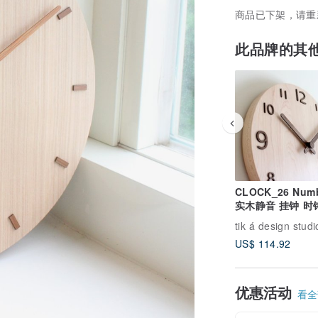
商品已下架，请重
此品牌的其
CLOCK_26 Num
实木静音 挂钟 时
湾限量手作 硬枫
tik á design studi
US$ 114.92
优惠活动
看全部