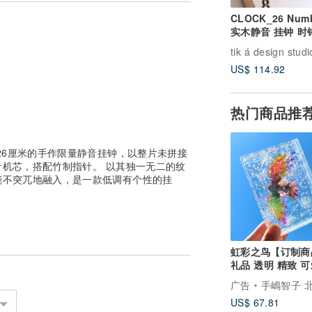
CLOCK_26 Num
实木静音 挂钟 时
湾限量手作 硬枫
tik á design studi
US$ 114.92
热门商品推
径26厘米的手作限量静音挂钟，以整片未拼接
机芯，搭配竹制指针。 以其独一无二的纹
能不突兀地融入，是一款低调有个性的挂
虹彩之鸟【订制商
礼品 透明 精致 
广告
手嶋智子 北海道彩
US$ 67.81