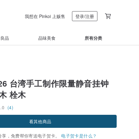
我想在 Pinkoi 上贩售
登录/注册
着良品
品味美食
所有分类
_26 台湾手工制作限量静音挂钟
蜡木 栓木
5.0
(4)
看其他商品
分享，免费帮你寄送电子贺卡。
电子贺卡是什么？