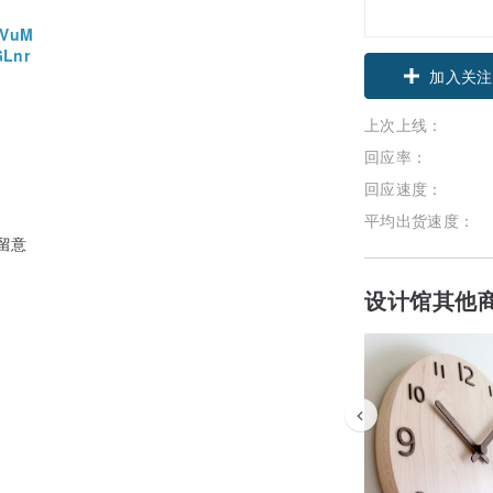
zVuM
领优惠券
GLnr
加入关注
上次上线：
回应率：
回应速度：
平均出货速度：
留意
设计馆其他
台湾竹材为出发点，使用环保可永续利用之天然
系列 风格家饰、生活良品及 iDevice
生活注入一股绿色暖流!