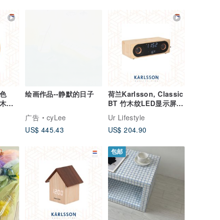
灰色
绘画作品--静默的日子
荷兰Karlsson, Classic
o 木制
BT 竹木纹LED显示屏音
报时)
箱多功能时钟闹钟
广告
cyLee
Ur Lifestyle
US$ 445.43
US$ 204.90
包邮