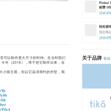
Pinko
邮费 US$
活动详
轻松拥
指定商
活动详
关于品牌
问是否可以制作更大尺寸的时钟。在当时我们
逛设
今年（2018），终于把它制作出来，在
间大小很主观，但以它温润简约的外型，我
wYp
Wy9h
eGk
ftni
wYUc4