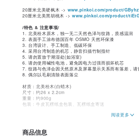
20厘米北美硬枫木 ->
www.pinkoi.com/product/GByh
20厘米北美黑胡桃木 ->
www.pinkoi.com/product/tiEt
/特色 & 注意事项/
1. 北美栓木原木，独一无二天然色泽与纹路，质感温润
2. 表面手工涂布德国百年 OSMO 天然环保漆
3. 台湾设计、手工制造、低碳环保
4. 采用台湾制造的机芯，静音扫描竹制指针
5. 请勿置放于潮湿处(如浴室)
6. 请勿使用碱性电池，避免因电力过强而损坏机芯
7. 纹路与色泽会因天然原木及屏幕显示关系而有落差，请
8. 偶尔以毛刷清除表面落尘
材质：北美栓木(白蜡木)
尺寸：约26 x 2.2cm
重量：约900g
包装：牛皮瓦楞纸盒包装、瓦楞纸盒寄送
/品牌简介/
tik á (竹仔)是一家台湾在地竹木工艺品牌，工作室以
素材，并自主设计与制作每件作品。透过用心体验生活来创作一
商品信息
周边，期望能透过竹木本身温润的质感，为现今繁忙的科技