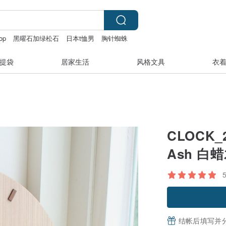
op
黑曜石加绿松石
日本t恤男
胸针蜘蛛
 片
daddy and the muscle academy
提袋
居家生活
风格文具
衣
CLOCK
Ash 白
结帐后填写并