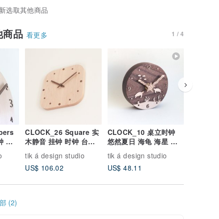
新选取其他商品
他商品
1 / 4
看更多
bers
CLOCK_26 Square 实
CLOCK_10 桌立时钟
CLOCK
钟 台
木静音 挂钟 时钟 台湾
悠然夏日 海龟 海星 海
秋日嬉游 
木
限量手作 硬枫木
草 可磁吸 壁挂
蝶 可磁吸
o
tik á design studio
tik á design studio
tik á des
US$ 106.02
US$ 48.11
US$ 48.
 (2)