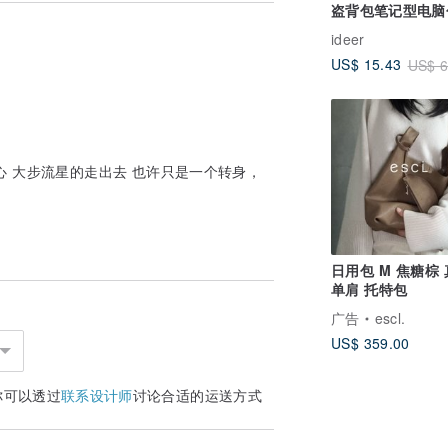
盗背包笔记型电脑
碍别人更优雅了自已。
背包
ideer
US$ 15.43
US$ 6
备卫生纸 / 爱地球购物袋 ，通通有方便好
上均是独一无二的，无法指定图案位置与展
的心 大步流星的走出去 也许只是一个转身，
购。
日用包 M 焦糖棕
单肩 托特包
广告
escl.
US$ 359.00
你可以透过
联系设计师
讨论合适的运送方式