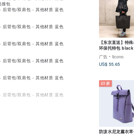
易撞包
【东京直送】特殊
环保托特包 black 
手工制作
广告
licono
US$ 55.65
23 折
认同，选择了我们的设计。
防泼水尼龙薰衣草