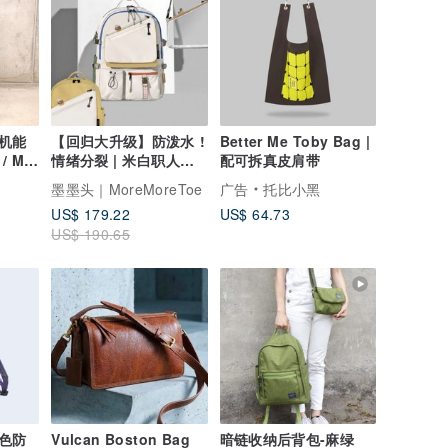
机能
【回归大升级】防泼水 !
Better Me Toby Bag |
/ M
情绪分裂 | 米白职人大
配可拆真皮肩带
背包 PLUS+
墨墨头｜MoreMoreToe
广告
托比小黑
US$ 179.22
US$ 64.73
US$ 190.65
色防
Vulcan Boston Bag
暗链收纳后背包-麻绿