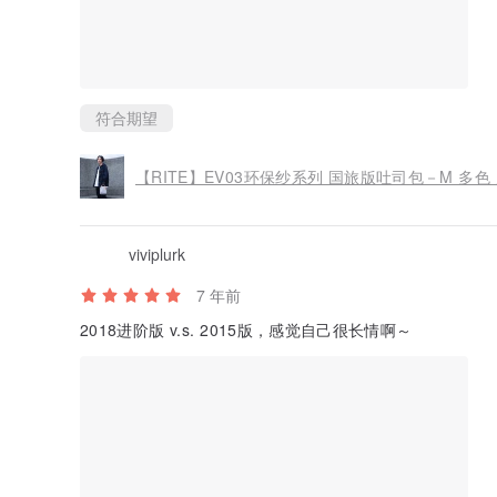
符合期望
【RITE】EV03环保纱系列 国旅版吐司包－M 多
viviplurk
7 年前
2018进阶版 v.s. 2015版，感觉自己很长情啊～