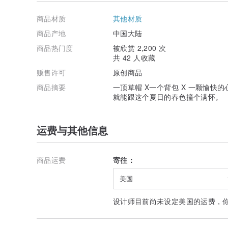
⭐ 两用背带：通勤的时候背包轻松切换后背、侧背；不妨
商品材质
其他材质
商品产地
中国大陆
⭐ 前置物大口袋：女孩的护手、护唇、防晒小物 / 出门必
商品热门度
被欣赏 2,200 次
收纳
共 42 人收藏
贩售许可
原创商品
小叮咛：RITE包是以整块的花布下去制做，对花、裁片
商品摘要
一顶草帽 X一个背包 X 一颗愉快
示照中相同，若有特殊需求者，请至RITE门市参观实品选
就能跟这个夏日的春色撞个满怀。
产地/制造方式：台湾设计 / 中国制造
运费与其他信息
商品运费
寄往：
美国
设计师目前尚未设定美国的运费，