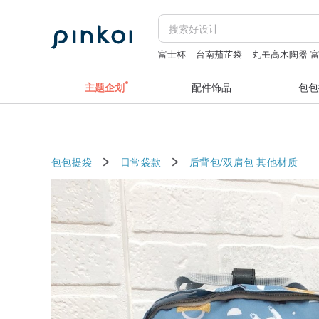
富士杯
台南茄芷袋
丸モ高木陶器 
相机腕带
手机挂绳
主题企划
配件饰品
包包
包包提袋
日常袋款
后背包/双肩包
其他材质