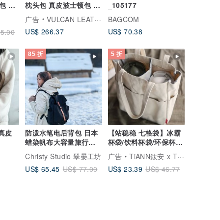
包 后
枕头包 真皮波士顿包 欧
_105177
洲自然摔纹植鞣牛皮
广告
VULCAN LEATHER 精品手工皮件
BAGCOM
US$ 266.37
US$ 70.38
5.00
85 折
5 折
 真皮
防泼水笔电后背包 日本
【站稳稳 七格袋】冰霸
蜡染帆布大容量旅行背
杯袋/饮料杯袋/环保杯
包 黑色 -108号
袋/斜背袋
Christy Studio 翠晏工坊
广告
TiANN鈦安 x TiKOBO鈦工坊
US$ 65.45
US$ 23.39
US$ 77.00
US$ 46.77