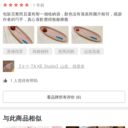
1 年前
包裝完整而且還有附一個收納袋，顏色沒有落差與圖片相符，感謝
作者的巧手，真心喜歡覺得無敵療癒
质感优异
风格独特
想再回购
运送迅速
【タケ-TA KE Studio】山盘。线香盘
1 人觉得有帮助
看品牌所有评价 (6)
与此商品相似