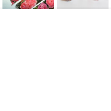
我要排队
加入收藏
了解品牌
Jardin de France 屏蔽胶带
面包屋日记 Bake Diary | PET胶
带
minuut
Hello Studio 你好工作室
RMB 39.30
RMB 78.40
Mongsil Pongsil 缎带纸胶带组
狐吉博物馆 Huchii Museum |
合
PET胶带