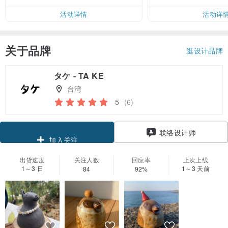
活动详情
活动详
关于品牌
逛设计品牌
タケ - TA KE
台湾
5
(6)
领优惠券
联络设计师
加入关注
出货速度
关注人数
回应率
上次上线
1～3 日
1～3 天前
84
92%