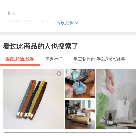
｜制成｜
手捏成型 / 电窑 / 1230℃
阅读更多
｜材质 |
看过此商品的人也搜索了
斑点陶土，釉
香薰/精油/线香
居家生活
手工制作的 香薰/精油/线香
作品均有艺术家签名印
｜备注｜
手工创作，只有一件，欢迎下标前来信确认商品细节。
照片可能与实际物体有些微色差，若有相关问题，欢迎联系询问。
目前暂不接受商品不如预期退换货，有任何问题欢迎联系。
最外层使用再生及环保包装出货，内层会使用可收藏的专属包装。
若有送礼需求，收件人为收礼人需要外包装良好的情况时，请于下单
时于备注中叙明，将另外视情况酌收包装费用。