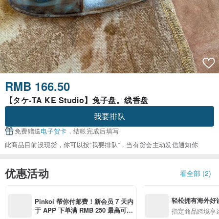
RMB 166.50
【タケ-TA KE Studio】兔子盘。线香盘
我要排队
免费赠送
电子贺卡
，结帐完成后填写
此商品目前没现货，你可以按“我要排队”，当有货会主动发信通知你
优惠活动
看全部 (2)
轻松拥有海外好
Pinkoi 帮你付邮费！新会员 7 天内
于 APP 下单满 RMB 250 最高可折
指定商品跨境享
邮费 RMB 40