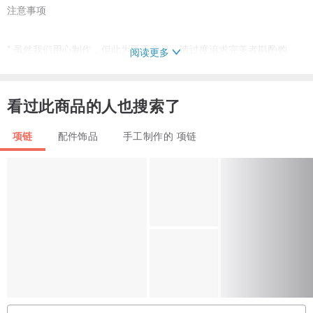
注意事项
* 虽然我们用心制作，但此为手工商品，请过度追求完美者斟酌购
阅读更多
买。
看过此商品的人也搜索了
* 本商品使用古着零件，可能带有明显的刮痕、污渍、褪色、锈蚀或
裂痕。部分污渍会尽可能清洁处理。
项链
配件饰品
手工制作的 项链
* 黄铜材质的特性会产生变色。商品送达时，表面可能已有些许色
差。
* 我们努力呈现商品最真实的色彩，但您使用的显示器可能会影响视
觉呈现。
敬请理解后再购买。