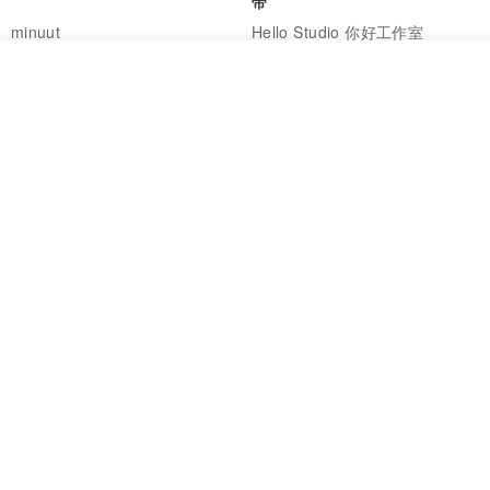
带
minuut
Hello Studio 你好工作室
RMB 39.30
RMB 78.40
我要排队
加入收藏
了解品牌
Mongsil Pongsil 缎带纸胶带组
狐吉博物馆 Huchii Museum |
合
PET胶带
Loonyppo studio
Hello Studio 你好工作室
RMB 217.30
RMB 71.10
88 折