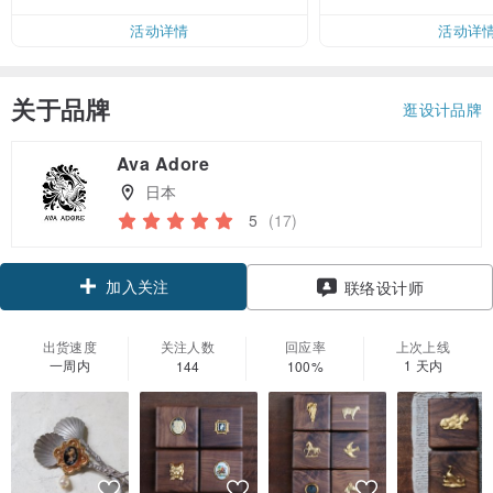
活动详情
活动详
关于品牌
逛设计品牌
Ava Adore
日本
5
(17)
加入关注
联络设计师
出货速度
关注人数
回应率
上次上线
一周内
1 天内
144
100%