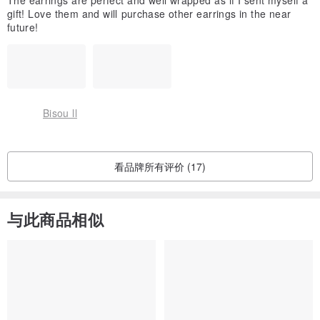
The earrings are perfect and well wrapped as if I sent myself a
gift! Love them and will purchase other earrings in the near
future!
Bisou ll
看品牌所有评价 (17)
与此商品相似