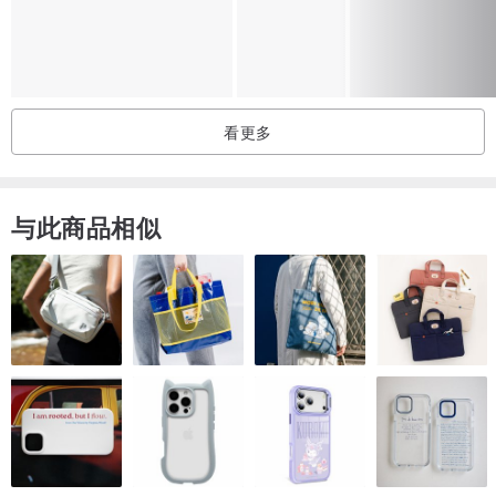
-原木灯座
-USB 线 (无充电头)
●商品规格
看更多
1.透明压克力片
-圆形
-直径约 10CM 厚 0.5CM
与此商品相似
2.原木灯座
-榉木
-暖黄光
-直径约 8.5CM 厚 2.7CM
3.USB 电源
-单切开关
-无附充电头
-线长约 1.5 米