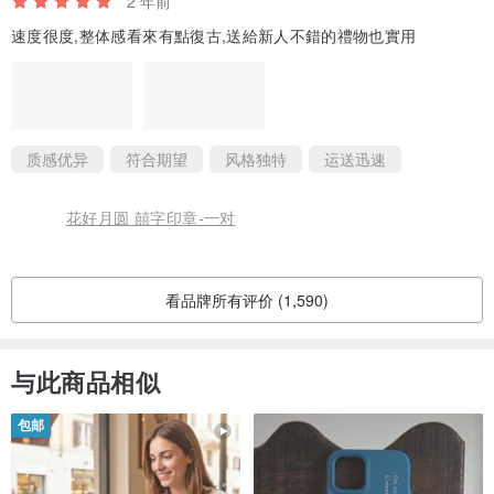
2 年前
速度很度,整体感看來有點復古,送給新人不錯的禮物也實用
质感优异
符合期望
风格独特
运送迅速
花好月圆 囍字印章-一对
看品牌所有评价 (1,590)
与此商品相似
包邮