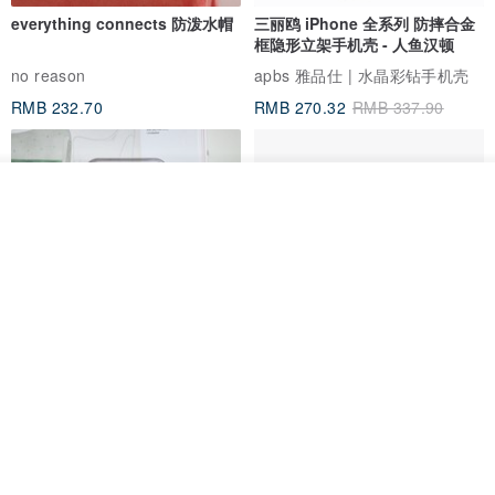
everything connects 防泼水帽
三丽鸥 iPhone 全系列 防摔合金
框隐形立架手机壳 - 人鱼汉顿
no reason
apbs 雅品仕 | 水晶彩钻手机壳
RMB 232.70
RMB 270.32
RMB 337.90
我要订制
加入收藏
了解品牌
HERE AND THERE. 犀牛盾
la essence 台湾精品 LE-
clear 透明手机壳
9805XLSP 6-7 寸大手机包 防震
耐磨可水洗
no reason
la essence
RMB 313.50
RMB 240.00