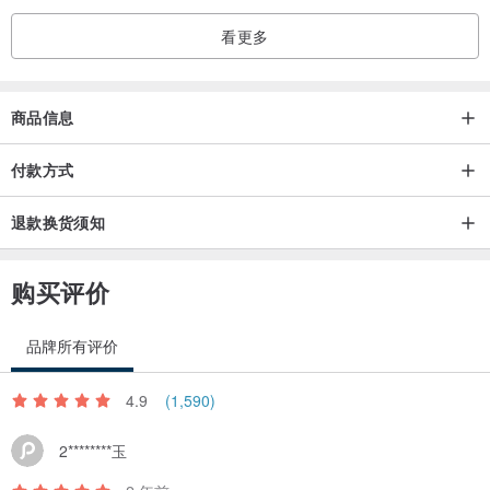
●贴心小叮咛：
看更多
天然原木木纹皆是独一无二，尽管是相同的木种，但木纹及色泽皆是
天然独特的还是会有差异，无法指定或挑选，此外，商品颜色也许会
因为电脑的些微色差，看起来不同，会以实际收到的物品为准，能接
商品信息
受的朋友们再下订。
付款方式
●产地：台湾
退款换货须知
●设计制造：木城工坊 KIJO Studio
购买评价
品牌所有评价
4.9
(1,590)
2********玉