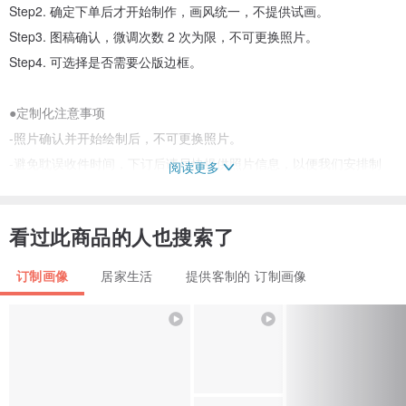
Step2. 确定下单后才开始制作，画风统一，不提供试画。
Step3. 图稿确认，微调次数 2 次为限，不可更换照片。
Step4. 可选择是否需要公版边框。
●定制化注意事项
-照片确认并开始绘制后，不可更换照片。
-避免耽误收件时间，下订后请尽快提供照片信息，以便我们安排制
阅读更多
作。
-请注意，对稿的快慢，会影响制作及出货的速度！
看过此商品的人也搜索了
●底座文字定制化
订制画像
居家生活
提供客制的 订制画像
-字数建议 20 字内，字数越多，字体越小。
-单一公版字体，如照片示意图。
●商品内容
-压克力片