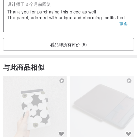
设计师于 2 个月前回复
Thank you for purchasing this piece as well.
The panel, adorned with unique and charming motifs that s
eem to encapsulate the world of "mina perhonen", is as lov
更多
ely as a treasure chest, isn’t it?
I am delighted that you like it.
Please look forward to my future creations!
看品牌所有评价 (5)
Thank you once again for your review. ;)
与此商品相似