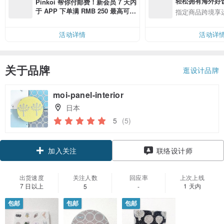
轻松拥有海外好
Pinkoi 帮你付邮费！新会员 7 天内
于 APP 下单满 RMB 250 最高可折
指定商品跨境享
邮费 RMB 40
活动详情
活动详
关于品牌
逛设计品牌
moi-panel-interior
日本
5
(5)
加入关注
联络设计师
出货速度
关注人数
回应率
上次上线
7 日以上
1 天内
5
-
包邮
包邮
包邮