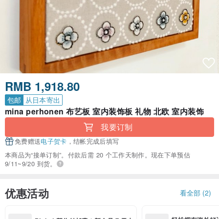
RMB 1,918.80
包邮
从日本寄出
mina perhonen 布艺板 室内装饰板 礼物 北欧 室内装饰
我要订制
免费赠送
电子贺卡
，结帐完成后填写
本商品为“接单订制”。付款后需 20 个工作天制作。现在下单预估
9/11~9/20 到货。
优惠活动
看全部 (2)