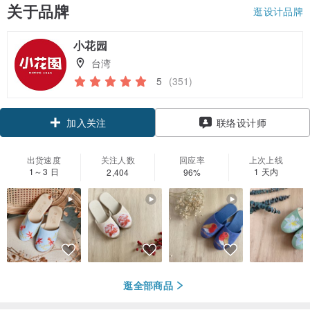
关于品牌
逛设计品牌
小花园
台湾
5
(351)
加入关注
联络设计师
出货速度
关注人数
回应率
上次上线
1～3 日
1 天内
2,404
96%
逛全部商品