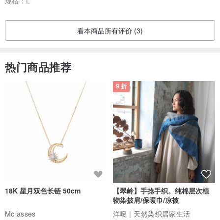
规格：
L
看本商品所有评价 (3)
热门商品推荐
9 折
18K 星月双色长链 50cm
【翠岭】手捻手织。纯棉层次植
物染披肩/保暖巾/凉被
Molasses
洋嘎 | 天然染织居家生活