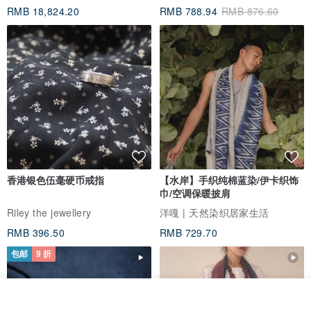
RMB 18,824.20
RMB 788.94
RMB 876.60
香港银色伍毫硬币戒指
【水岸】手织纯棉蓝染/伊卡织饰
巾/空调保暖披肩
Riley the jewellery
洋嘎 | 天然染织居家生活
RMB 396.50
RMB 729.70
包邮
9 折
放入购物车
加入收藏
了解品牌