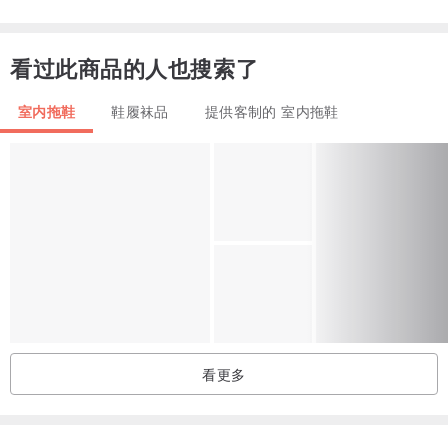
XL
25
S
22
看过此商品的人也搜索了
知更鸟 Robin コマドリ
知更鸟，学名为欧亚鸲。叫声啭鸣似笛声，为欧洲常见的鸟类。
室内拖鞋
鞋履袜品
提供客制的 室内拖鞋
/ 鞋面 / : 台湾麂皮绒布 + 刺绣图案
/ 鞋内里与中底 / : 全真皮 100% 头层苯染豚皮
/ 鞋底 / : 防滑橡胶鞋底
* 100%台湾全手工制作
* 室内拖鞋选择比脚大一些的尺寸会比较舒适
* 可以定制化其它颜色,有需要请跟我们联系
*穿着袜子或丝袜会造成皮革的摩擦，深色皮革会有染色到袜子上的情
看更多
形发生
* 请参考尺寸表来选购
* 商品图档颜色因电脑屏幕设定差异会略有不同，以实际商品颜色为