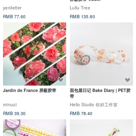
yeniletter
Lullu Tree
RMB 77.60
RMB 135.80
Jardin de France 屏蔽胶带
面包屋日记 Bake Diary | PET胶
带
minuut
Hello Studio 你好工作室
RMB 39.30
RMB 78.40