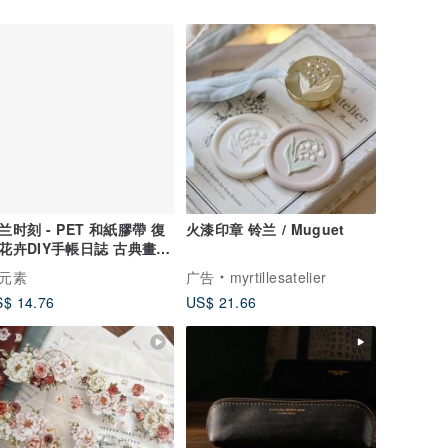
兰时刻 - PET 和紙膠帶 復
火漆印章 铃兰 / Muguet
花卉DIY手帳日誌 古典畫風
飾素材
元素
广告
myrtillesatelier
$ 14.76
US$ 21.66