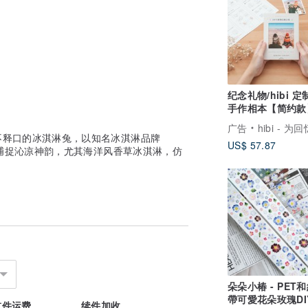
纪念礼物/hibi 
手作相本【简约款
侣礼物 生日礼物
广告
hibi - 为回忆打造
不释口的冰淇淋兔，以知名冰淇淋品牌
US$ 57.87
的捕捉沁凉神韵，尤其海洋风香草冰淇淋，仿
朵朵小椿 - PET
帶可愛花朵玫瑰DI
首件运费
续件加收