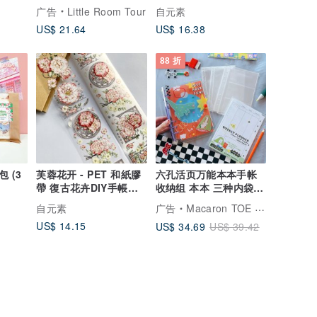
裝飾素材
广告
Little Room Tour
自元素
US$ 21.64
US$ 16.38
88 折
 (3
芙蓉花开 - PET 和紙膠
六孔活页万能本本手帐
帶 復古花卉DIY手帳日
收纳组 本本 三种内袋
誌 古典畫風裝飾素材
周记事功能页
自元素
广告
Macaron TOE 马卡龙脚趾
US$ 14.15
US$ 34.69
US$ 39.42