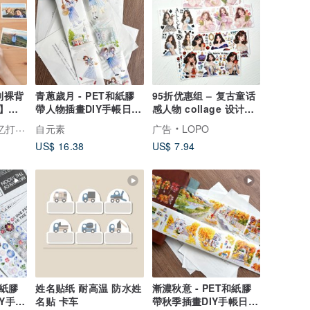
定制裸背
青蔥歲月 - PET和紙膠
95折优惠组 – 复古童话
】情
帶人物插畫DIY手帳日誌
感人物 collage 设计贴
裝飾素材
纸组
专属的家
自元素
广告
LOPO
US$ 16.38
US$ 7.94
和紙膠
姓名贴纸 耐高温 防水姓
漸濃秋意 - PET和紙膠
Y手帳
名贴 卡车
帶秋季插畫DIY手帳日誌