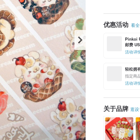
优惠活动
看全部
Pinko
邮费 US$
活动详
轻松拥
指定商
活动详
关于品牌
逛设