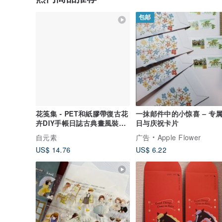
包邮
花笺集 - PET和紙膠帶復古花
一抹邮件中的小惊喜 – 专
卉DIY手帳日誌古典畫風裝飾
日与庆祝卡片
素材
自元素
广告
Apple Flower
US$ 14.76
US$ 6.22