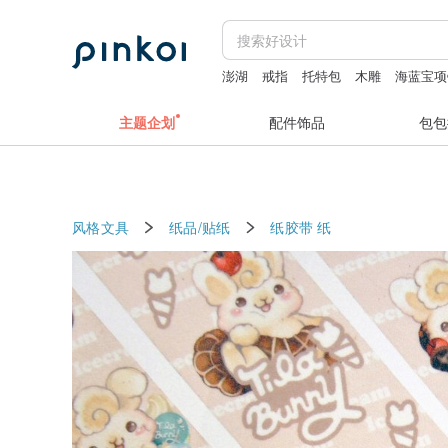
澎湖
戒指
托特包
木雕
海蓝宝项
主题企划
配件饰品
包包
风格文具
纸品/贴纸
纸胶带
纸