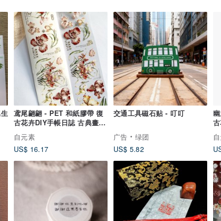
属生
鸢尾翩翩 - PET 和紙膠帶 復
交通工具磁石贴 - 叮叮
幽
古花卉DIY手帳日誌 古典畫風
古
裝飾素材
裝
自元素
广告
绿团
自
US$ 16.17
US$ 5.82
US