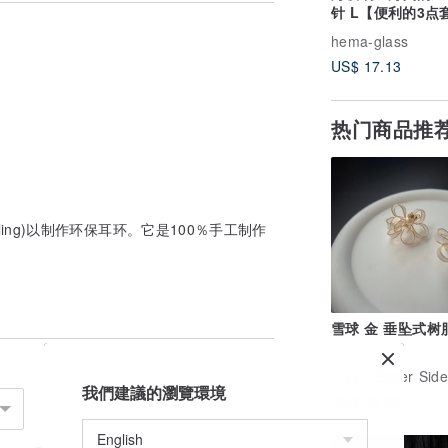
针 L【便利的3点
医疗级不锈钢
hema-glass
US$ 17.13
组织发送。
热门商品推
响，会有所延迟。 感谢您的理解。 EMS也有
将予以答复。
，澳大利亚和加拿大的运输方式。 请注意，如
ling)以制作环保耳环。它是100％手工制作
该人以外的其他地址时，请务必小心。
雪球 金 垂坠式树
广告
Either Side S
包装材料转变为纸质包装材料。
我們建議的瀏覽環境
US$ 43.66
88 折