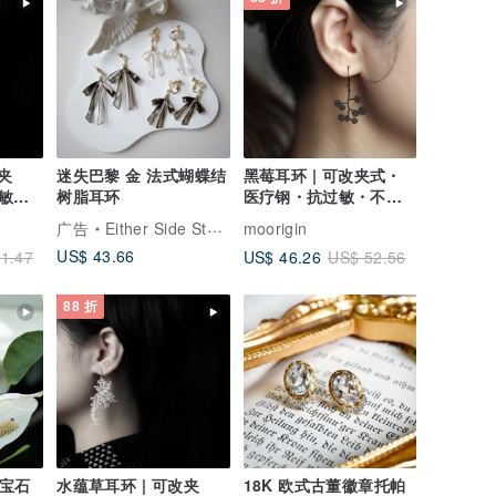
夹
迷失巴黎 金 法式蝴蝶结
黑莓耳环 | 可改夹式・
敏・
树脂耳环
医疗钢・抗过敏・不掉
色
广告
Either Side Store
moorigin
US$ 43.66
US$ 46.26
1.47
US$ 52.56
88 折
蓝宝石
水蕴草耳环 | 可改夹
18K 欧式古董徽章托帕