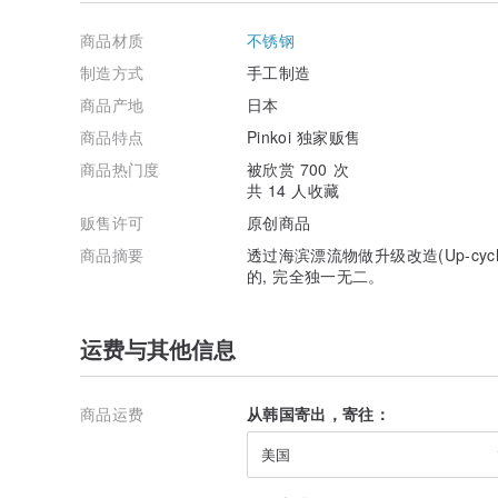
｜保养｜
●避免接触醇、乳液、化学药品等
商品材质
不锈钢
●用软布擦去所有污垢
制造方式
手工制造
｜国际运输｜
商品产地
日本
●目前，仅接受日本邮政的常规发货(国际e-packet)
将是带有保证和跟踪的挂号信。 由每个国家/地区的邮递
商品特点
Pinkoi 独家贩售
商品热门度
被欣赏 700 次
●通常，这它会在1-2周内到达，但由于COVID-19的影
共 14 人收藏
延迟，但是如果您愿意，请在购买前与设计师联系，我们
贩售许可
原创商品
●COVID-19的影响,目前仅限于无法追踪和记录到美国
果发生邮寄事故，我们不能保证。
商品摘要
透过海滨漂流物做升级改造(Up-cyc
的, 完全独一无二。
●必须在发票上输入价格以进行海关申报。 作为礼物送达
｜收据｜
运费与其他信息
基本上，我们不发行收据或发票。
｜减塑包装｜
商品运费
从韩国寄出，寄往：
作为我们可持续发展目标之一，我们将逐步从一次性塑料
美国
｜礼品包装服务｜