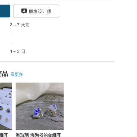
联络设计师
3～7 天前
-
-
1～3 日
商品
看更多
继耳
海玻璃 海陶器的金继耳