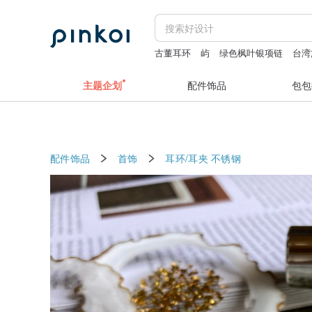
古董耳环
屿
绿色枫叶银项链
台湾
水晶马
主题企划
配件饰品
包包
配件饰品
首饰
耳环/耳夹
不锈钢