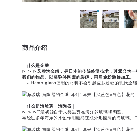
商品介绍
｜什么是金继｜
⊳ ⊳ ⊳
又称为金缮，是日本的传统修复技术，其意义为一
我们的物品。以漆弥补陶瓷的裂缝，再用金粉装饰加工。
※ Hema-glass使用的材料不会引起皮肤过敏的现代金
｜什么是海玻璃・海陶器｜
⊳ ⊳ ⊳**最初源自于人类丢弃在海洋的玻璃和陶瓷。
再经过多年海洋的水蚀作用最终变成外形圆润的海玻璃。*