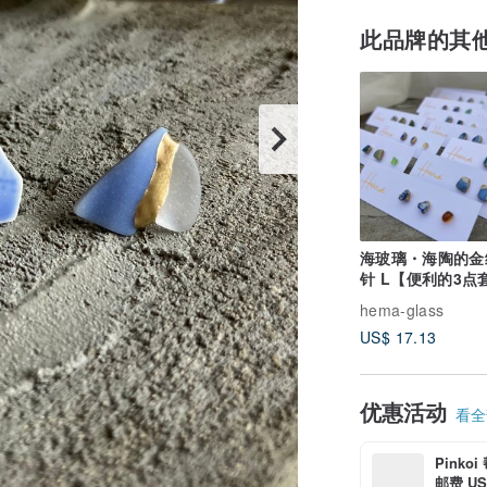
此品牌的其
海玻璃・海陶的金
针 L【便利的3点
医疗级不锈钢
hema-glass
US$ 17.13
优惠活动
看全部
Pinko
邮费 US$