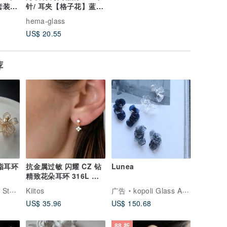
套装】
针/ 耳夹【格子花】蓝色
× 浅蓝色
hema-glass
US$ 20.55
荐
脂耳环
抗金属过敏 闪耀 CZ 钻
Lunea
精致花朵耳环 316L 医
疗级不锈钢
tore
Kiitos
广告
kopoli Glass Accessories
US$ 35.96
US$ 150.68
88 折