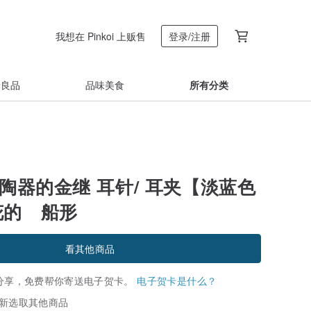
我想在 Pinkoi 上贩售
登录/注册
着良品
品味美食
所有分类
陶器的金继 耳针/ 耳夹【淡蓝色
花的 船形
看其他商品
分享，免费帮你寄送电子贺卡。
电子贺卡是什么？
新选取其他商品