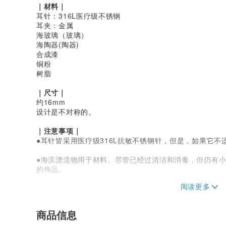
｜材料｜
耳针：316L医疗级不锈钢
耳夹：金属
海玻璃（玻璃）
海陶器(陶器)
合成漆
铜粉
树脂
｜尺寸｜
约16mm
设计是不对称的。
｜注意事项｜
●耳针皆采用医疗级316L抗敏不锈钢针，但是，如果它
●海滨漂流物用于材料。尽管已经过清洁和消毒，但仍有
的饰品。
●视您正在查看的显示器而定，可能会出现色差。
●因为是手工制作，所以非常精致。 请轻拿轻放
商品信息