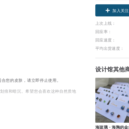
加入关注
上次上线：
回应率：
回应速度：
平均出货速度：
设计馆其他
不适合您的皮肤，请立即停止使用。
小划痕和暗沉。希望您会喜欢这种自然质地
海玻璃・海陶的金