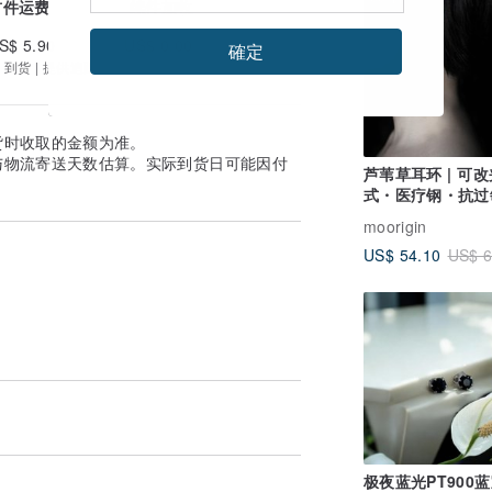
首件运费
续件加收
在评论中告知我们。 照片是一个例子。 包
S$ 5.90
US$ 0.00
確定
 到货 | 提供追踪
货时收取的金额为准。
与物流寄送天数估算。实际到货日可能因付
芦苇草耳环 | 可改
式・医疗钢・抗过
不掉色
moorigin
US$ 54.10
US$ 6
极夜蓝光PT900