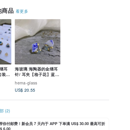
他商品
看更多
继耳
海玻璃 海陶器的金继耳
套装】
针/ 耳夹【格子花】蓝色
× 浅蓝色
hema-glass
US$ 20.55
 (2)
i 帮你付邮费！新会员 7 天内于 APP 下单满 US$ 30.00 最高可折
 6.00