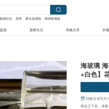
旅游纪念
亲翠
黄水晶戒指
海浪银项链
提袋
居家生活
风格文具
衣
海玻璃 海
×白色】
结帐后填写并
商品已下架，请重