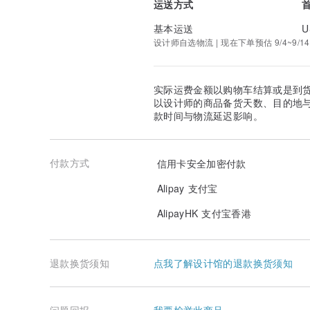
运送方式
我们提供免费的简单包装服务。 如果你希望，请在购买时
装纸的颜色和装饰可能会发生变化。
基本运送
U
设计师自选物流 | 现在下单预估 9/4~9/14
实际运费金额以购物车结算或是到
以设计师的商品备货天数、目的地
款时间与物流延迟影响。
付款方式
信用卡安全加密付款
Alipay 支付宝
AlipayHK 支付宝香港
退款换货须知
点我了解设计馆的退款换货须知