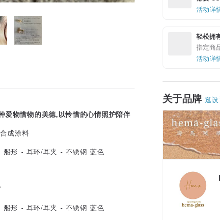
活动详
轻松拥
指定商
活动详
关于品牌
逛设
种爱物惜物的美德,以怜惜的心情照护陪伴
继合成涂料
*