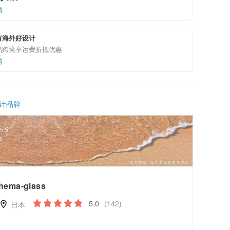
情
有海外好设计
品跨境享运费折抵优惠
情
计品牌
hema-glass
5.0
(142)
日本