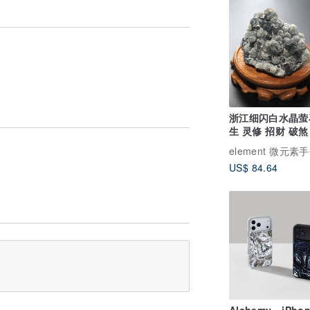
浙江细闪白水晶萤
生 灵修 招财 破煞
人2
element 微元素
US$ 84.64
Alchemy • iPho