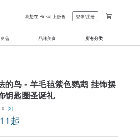
我想在 Pinkoi 上贩售
登录/注册
着良品
品味美食
所有分类
的鸟 - 羊毛毡紫色鹦鹉 挂饰摆
饰钥匙圈圣诞礼
5.0
(2)
.11
起