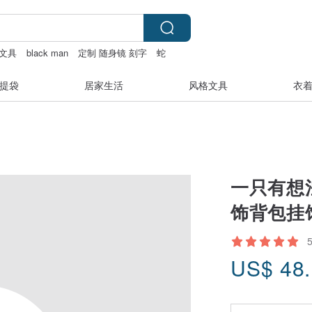
文具
black man
定制 随身镜 刻字
蛇
提袋
居家生活
风格文具
衣
一只有想法
饰背包挂
US$
48