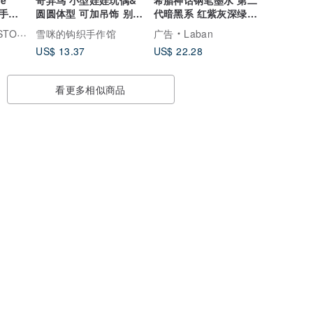
x手机
圆圆体型 可加吊饰 别针
代暗黑系 红紫灰深绿天
机保护套
可定制改色 手作
蓝五色 24小时出货
TORY
雪咪的钩织手作馆
广告
Laban
US$ 13.37
US$ 22.28
看更多相似商品