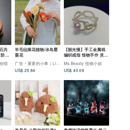
石共
羊毛毡插花植物/冰岛罂
【韶光慢】手工金属线
 防小
粟花
编织戒指 怪物手作 灵性
怪物小姐 紫色珍珠
手创馆
广告
重要的小事｜Little Matter
Ms.Beasty 怪物小姐
US$ 25.84
US$ 40.09
ne
奇异鸟 小型娃娃玩偶&
希腊神话钢笔墨水 第二