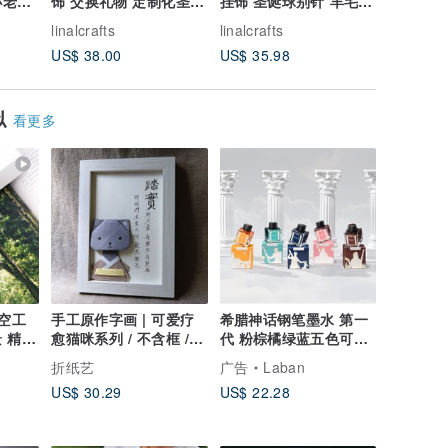
小老虎
饰 交换礼物 定制化圣诞
挂饰 圣诞球别针 羊毛毡
诞球 圣
节柴犬狗狗圣诞球
柴犬狗狗圣诞礼物
物 圣诞
linalcrafts
linalcrafts
linalcraft
US$ 38.00
US$ 35.98
US$ 35.
似
看更多
镂空工
手工原作字画 | 可爱疗
希腊神话钢笔墨水 第一
 精品
愈猫咪系列 / 不含框 /
代 粉棕橘绿蓝五色可选
【踏实...】
24小时出货
折纸艺
广告
Laban
US$ 30.29
US$ 22.28