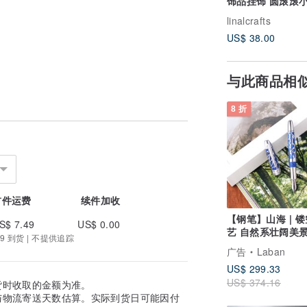
饰品挂饰 圆滚滚
圣诞节 交换礼物
linalcrafts
US$ 38.00
与此商品相
8 折
首件运费
续件加收
【钢笔】山海 | 
S$ 7.49
US$ 0.00
艺 自然系壮阔美景
9 到货 | 不提供追踪
文具
广告
Laban
US$ 299.33
US$ 374.16
货时收取的金额为准。
与物流寄送天数估算。实际到货日可能因付