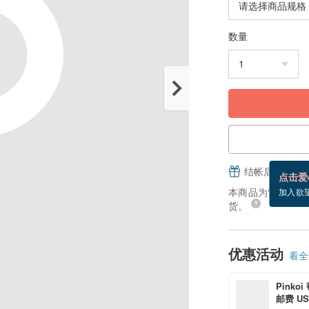
数量
结帐后填写并
点击爱
本商品为“接单订制”
加入欲
货。
优惠活动
看全部
Pinko
邮费 US$