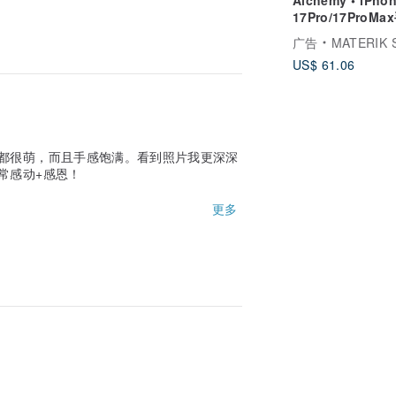
17Pro/17ProMa
壳 MagSafe手
广告
MATERIK S
US$ 61.06
都很萌，而且手感饱满。看到照片我更深深
常感动+感恩！
些详情时，店长主动发消息与我确定，细致
更多
诞树小木架装饰，感觉是店长赠送的礼物，
体验相当好，无论是购物流程、物流还是成