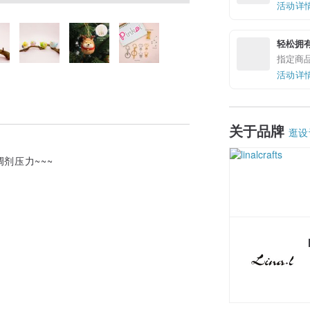
活动详
轻松拥
指定商
活动详
关于品牌
逛设
剂压力~~~
！