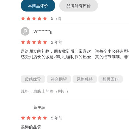
本商品评价
品牌所有评价
5
(2)
W*********g
2 年前
送给朋友的礼物，朋友收到后非常喜欢，说每个小公仔造型
感受到店长的诚意和对毛毡制作的热爱，真的细节满满。非
在购买过程中店长与我的沟通也非常顺畅，在我没写清楚某
耐心的态度也让我感恩。朋友收到礼物时发来照片时有个圣
真是有心了。
质感优异
符合期望
风格独特
想再回购
我是因为想在这个店买毛毡公仔才下载了这个app，这次
规格：
肩膀上的鸟（别针）
品，都非常推荐这里。感谢店长！
黃主誼
5 年前
很棒的品質