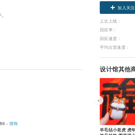
加入关注
干。
上次上线：
回应率：
回应速度：
平均出货速度：
设计馆其他
86 -
摆饰
羊毛毡小老虎 虎