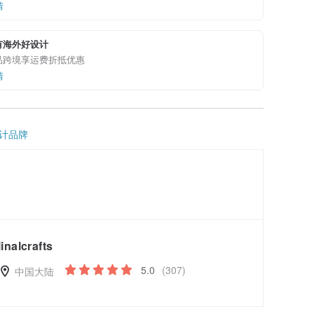
情
有海外好设计
品跨境享运费折抵优惠
情
计品牌
linalcrafts
5.0
(307)
中国大陆