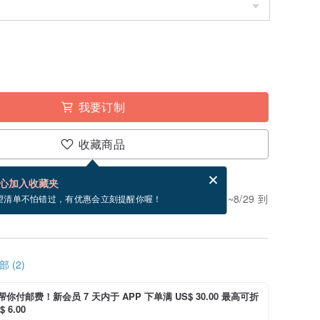
我要订制
收藏商品
分享，免费帮你寄送电子贺卡。
电子贺卡是什么？
心加入收藏夹
。付款后需 5 个工作天制作。现在下单预估 8/20~8/29 到
望清单不怕错过，有优惠会立刻提醒你喔！
 (2)
i 帮你付邮费！新会员 7 天内于 APP 下单满 US$ 30.00 最高可折
 6.00