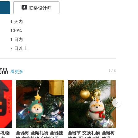
联络设计师
1 天内
100%
1 日内
7 日以上
商品
1 / 4
看更多
年礼物
圣诞树 圣诞礼物 圣诞挂
圣诞节 交换礼物 圣诞树
圣诞节 