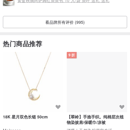
黄金秋摘阿萨姆红茶茶包 10 入/袋 茶叶 送礼 送礼
看品牌所有评价 (995)
热门商品推荐
9 折
18K 星月双色长链 50cm
【翠岭】手捻手织。纯棉层次植
物染披肩/保暖巾/凉被