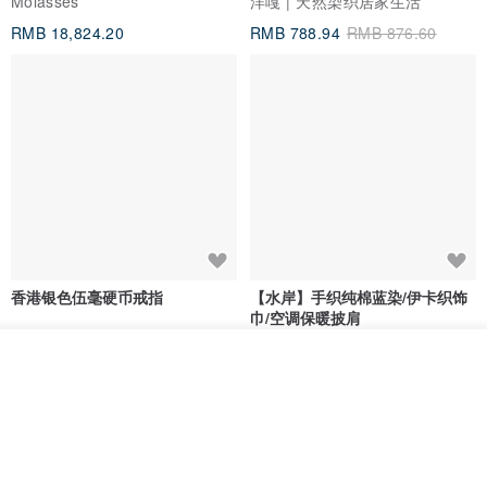
Molasses
洋嘎 | 天然染织居家生活
RMB 18,824.20
RMB 788.94
RMB 876.60
香港银色伍毫硬币戒指
【水岸】手织纯棉蓝染/伊卡织饰
巾/空调保暖披肩
Riley the jewellery
洋嘎 | 天然染织居家生活
放入购物车
RMB 396.50
RMB 729.70
加入收藏
了解品牌
包邮
9 折