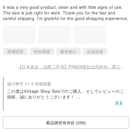
重量：约 485g
It was a very good product, clean and with little signs of use.
The size is just right for work. Thank you for the fast and
◆ 状况
careful shipping. I'm grateful for the good shopping experience.
外观 A 级：仅轻微使用痕迹，整体保持良好状态的古董商品。
内装 A 级：仅轻微使用痕迹，整体保持良好状态的古董商品。
质感优异
符合期望
服务贴心
运送迅速
【日本直送，品牌二手包】PRADA普拉达托特包，黑三角标志，尼龙，前扣，复古，做旧3yjiyu
设计师于 11 个月前回复
この度はVintage Shop Soloでのご購入、そしてレビューのご
投稿、誠にありがとうございます！
更多
海外配送のため、多少の遅延が発生する場合がございます
が、何かご不明点やお困りのことがございましたら、どうぞ
お気軽にお問い合わせください。
看品牌所有评价 (256)
レビューを投稿していただいたお客様には、次回ご利用いた