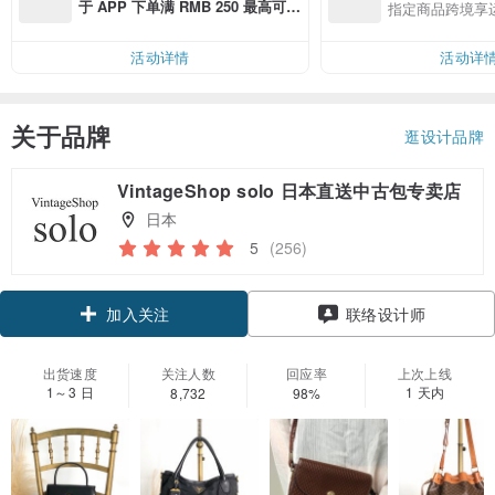
于 APP 下单满 RMB 250 最高可折
指定商品跨境享
邮费 RMB 40
活动详情
活动详
关于品牌
逛设计品牌
VintageShop solo 日本直送中古包专卖店
日本
5
(256)
领优惠券
联络设计师
加入关注
出货速度
关注人数
回应率
上次上线
1～3 日
1 天内
8,732
98%