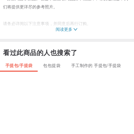
们将提供更详尽的参考照片。
请务必详阅以下注意事项，并同意后再行订购。
阅读更多
------------------------------------------------
【VintageShop solo 日本直送中古包专卖店】提供的商品皆为古董。
且皆为实物。
看过此商品的人也搜索了
商品售出后恕不接受退换货。若有任何疑虑，请务必透过消息提出。
手提包/手提袋
包包提袋
手工制作的 手提包/手提袋
商品同时于多个网站贩售，订购前请务必联系确认库存。
所有商品皆为鉴定后确认的正品。
尺寸可能存在些微误差。
拍摄环境可能导致实物与色泽略有差异。
若您对商品或任何细节照片有疑问，请联系【VintageShop solo 日本
直送中古包专卖店】。
7日鉴赏期不适用。再次强调，商品恕不接受退货。请谨慎选择。
------------------------------------------------