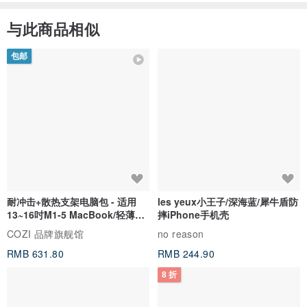
だけるクーポンをプレゼントしております。
ぜひ次回のお買い物にご活用ください✨
与此商品相似
商品状態やサイズ感にご満足いただけたとのお言葉、また発
包邮
送についても迅速かつ丁寧であったと感じていただけたこ
と、大変嬉しく拝見いたしました。
今後も安心してお買い物を楽しんでいただけるよう、より良
いサービスと素敵なヴィンテージアイテムをお届けしてまい
ります。
◆ 注意事项
またのご利用を心よりお待ちしております✨
・古董商品可能会有轻微使用感或气味，敬请见谅。
・商品为平放测量，可能存在些微误差。请理解后再购买。
(管理编号: xn4ijj)
耐冲击+散热支架电脑包 - 适用
les yeux小王子/深海蓝/犀牛盾防
13~16吋M1-5 MacBook/轻薄笔
摔iPhone手机壳
电
COZI 品牌旗舰馆
no reason
若您有意购买，请透过私讯询问。🔴※此为本店独自的商品状况评估。
RMB 631.80
RMB 244.90
8 折