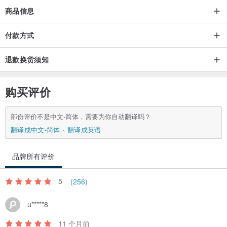
商品信息
付款方式
退款换货须知
购买评价
◆ 尺寸
约 H18cm × W34cm × D9cm
部份评价不是中文-简体，需要为你自动翻译吗？
翻译成中文-简体
翻译成英语
提把高度 约 23cm
品牌所有评价
◆ 规格
颜色：黑色
5
(256)
材质：皮革
规格：内袋 × 1
u*****8
配件：无 (仅本体)
11 个月前