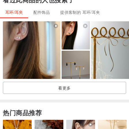
/ 材质
▲14k镀金耳环 - 铜+电镀14k真金，款式特别，保色期长
耳环/耳夹
配件饰品
提供客制的 耳环/耳夹
▲螺丝耳夹 - 铜+厚电镀14k真金，保色期长
▲925纯银耳勾 - 纯银镀金，低敏感
▲316医疗钢耳针 - 外层镀金，低敏感
注意：琥珀色耳针/耳夹每颗纹路和颜色会有点不同
/ 包装
▲封口包装"多对"置于1个礼物盒方式出货，有赠礼需求的客人欢迎加
购，加购价只要NT.30，如有需要请私讯小编~。
看更多
/ 保养方式
热门商品推荐
1.香水，化妆品会加速金属/银饰氧化，常用拭银布擦拭可回复一定程
度闪亮