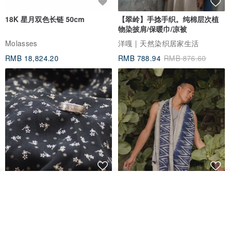
18K 星月双色长链 50cm
【翠岭】手捻手织。纯棉层次植
物染披肩/保暖巾/凉被
Molasses
洋嘎 | 天然染织居家生活
RMB 18,824.20
RMB 788.94
RMB 876.60
香港银色伍毫硬币戒指
【水岸】手织纯棉蓝染/伊卡织饰
看其他商品
巾/空调保暖披肩
了解品牌
Riley the jewellery
洋嘎 | 天然染织居家生活
RMB 396.50
RMB 729.70