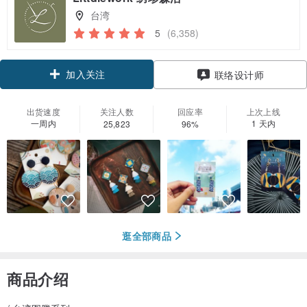
台湾
5
(6,358)
加入关注
联络设计师
出货速度
关注人数
回应率
上次上线
一周内
1 天内
25,823
96%
逛全部商品
商品介绍