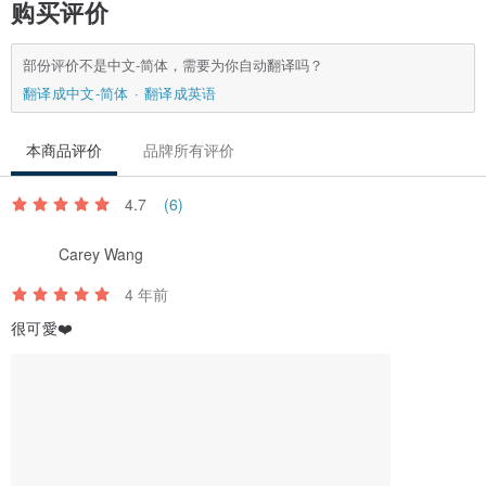
收货后有任何问题，请于七天内跟客服人员联系。
购买评价
2. 我们收到订单后会尽快处理，如有问题小编会跟大家联系，请留意
信箱，以免延误大家收货的时间。
部份评价不是中文-简体，需要为你自动翻译吗？
3. 设计馆休假中代表我们有其他活动进行中或小编休假呦，可能没办
翻译成中文-简体
翻译成英语
法立即回复，请耐心等待。
本商品评价
品牌所有评价
4. 外包装及盒子均为保护产品之用，运送途中有机会有损耗。如有送
礼需求，我们乐意另外附上包装袋，请于备注栏备注需求，我们会尽
4.7
(6)
力配合呦^_^
5.港澳以外之海外订单一律以邮寄挂号寄出，如产生关税由买家承
Carey Wang
担。
4 年前
6.欢迎以中文或英文查询。
很可愛❤️