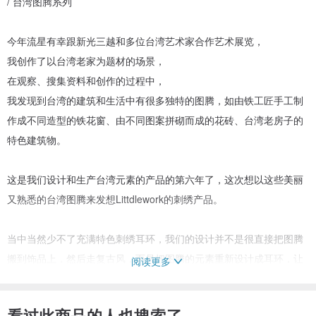
/ 台湾图腾系列
今年流星有幸跟新光三越和多位台湾艺术家合作艺术展览，
我创作了以台湾老家为题材的场景，
在观察、搜集资料和创作的过程中，
我发现到台湾的建筑和生活中有很多独特的图腾，如由铁工匠手工制
作成不同造型的铁花窗、由不同图案拼砌而成的花砖、台湾老房子的
特色建筑物。
这是我们设计和生产台湾元素的产品的第六年了，这次想以这些美丽
又熟悉的台湾图腾来发想Littdlework的刺绣产品。
当中当然少不了充满特色刺绣耳环，我们的设计并不是很直接把图腾
搬到饰品上，然后走复古风，而是把图腾的元素重新设计成耳环，让
阅读更多
你阅读他们的由来和故事，把传统与时尚结合。
看过此商品的人也搜索了