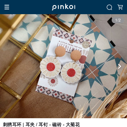
1/2
刺绣耳环 | 耳夹 / 耳钉 - 磁砖 - 大菊花