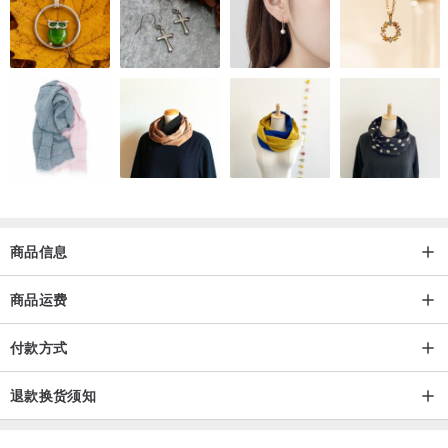
2.轻微氧化可用牙膏擦拭
3.避免放置在潮湿的地方
4.不配戴时请放回夹链袋或盒子内
/ 其他
1.同价钱的耳环可以自选左右不一样的款式，请下单时清晰备注
2.耳环配件材料（例如几何图案，连接配件等) 存货有时候会不足，人
手制作每一对也会有不一样，配件可能会在不影响主要设计下以类似
商品信息
的配件替代
商品运费
/ 注意事项
⭐️我们会有不定期优惠活动和重要公告，下单前可先到主页的信息栏
付款方式
看看🙂
退款换货须知
1. 我们的产品均为原创产品，台湾生产，人手逐件加工及包装。如有