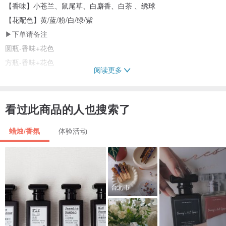
【香味】小苍兰、鼠尾草、白麝香、白茶 、绣球
【花配色】黄/蓝/粉/白/绿/紫
▶下单请备注
圆瓶-香味+花色
方瓶-香味+花色
阅读更多
*可加购发光底座$100/个 (请告知另开卖场)
▶会于站内信提供详细制作说明步骤(无影片)
看过此商品的人也搜索了
蜡烛/香氛
体验活动
1.此为在线体验活动，客人不管在哪里都可以下单
2.下单后有操作上的疑问皆可透过站内信发问
3.基本上以邮寄寄出材料包，如需超商请备注超商资料
台北市
【注意事项】:遇花材缺货，设计师保有更换花材花色权利