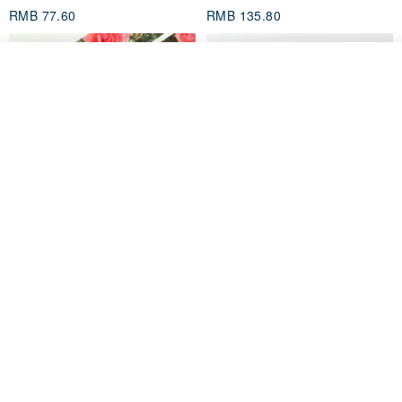
RMB 77.60
RMB 135.80
看其他商品
加入收藏
了解品牌
Jardin de France 屏蔽胶带
面包屋日记 Bake Diary | PET胶
带
minuut
Hello Studio 你好工作室
RMB 39.30
RMB 78.40