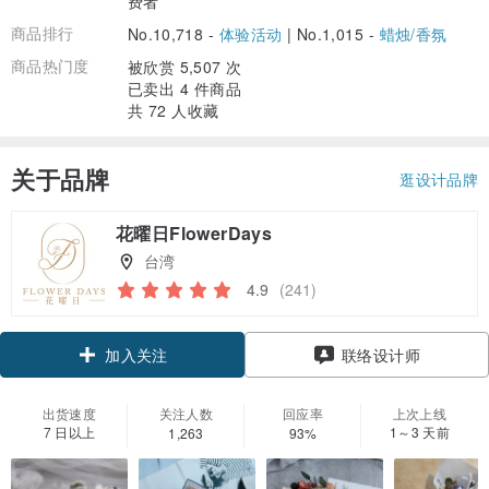
费者
商品排行
No.10,718 -
体验活动
|
No.1,015 -
蜡烛/香氛
商品热门度
被欣赏 5,507 次
已卖出 4 件商品
共 72 人收藏
关于品牌
逛设计品牌
花曜日FlowerDays
台湾
4.9
(241)
领优惠券
加入关注
联络设计师
出货速度
关注人数
回应率
上次上线
7 日以上
1～3 天前
1,263
93%