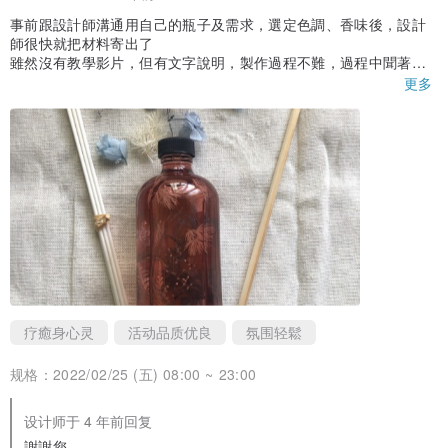
事前跟設計師溝通用自己的瓶子及需求，選定色調、香味後，設計
師很快就把材料寄出了
雖然沒有教學影片，但有文字說明，製作過程不難，過程中聞著擴
香的香氛，看著花瓣的紋理漸漸清，花葉們隨著擴香液漂動，真的
更多
很療癒～
有需求會再回購！
疗癒身心灵
活动品质优良
氛围轻鬆
规格：
2022/02/25 (五) 08:00 ~ 23:00
设计师于 4 年前回复
謝謝您