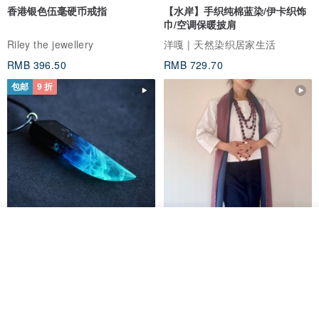
香港银色伍毫硬币戒指
【水岸】手织纯棉蓝染/伊卡织饰
天然皮革是不防水的。但无论是皮革和麂皮,可以使用防水喷雾做为保
巾/空调保暖披肩
护。由于喷雾可能会影响皮革的光泽亮度,请酌量使用。
Riley the jewellery
洋嘎 | 天然染织居家生活
包包碰水会损坏吗?
RMB 396.50
RMB 729.70
皮革吸收少量水分是不会损坏的。如不小心喷洒到少量水时,建议将包
包邮
9 折
包吊挂起来自然风干即可。
绒面部分会退色吗?
正常使用下是不会的,尤其是使用防水喷雾的保护下。但是浸水严重的
情况下还是会使绒面部分的颜色改变。
所用的材料是有机的吗?
是的,我们使用来自玻利维亚的天然毛料和天然皮革。
Beara Beara是否有加入公平贸易组织?
看其他商品
自我们2012年成立以来,帮助第三世界国家的居民,鼓励他们就业及提
木质树脂吊坠 Aurora borealis
特卖品｜麻 wool 混纺 双色长款
了解品牌
供经济帮助,提高当地居民生活水平,一直是我们的理念及初衷。我们选
Glow in the Dark
草木手染披肩 靛蓝与胭脂红
HirokoJapan Hand dyed textile MOKUSA
择不签署加入公平贸易组织是由于我们认为不需要经由这层认可,因为
WoodmadeWonderwood
我们的品牌一直在做的正是如此。
RMB 270.36
RMB 300.40
RMB 393.60
产地/制造方式