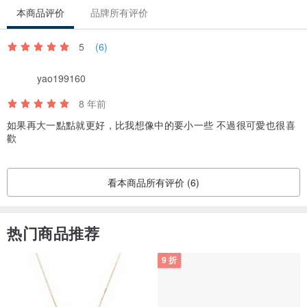
业中，我们致力于坚持高品质原料和独创的设计，并逐渐的成长茁
本商品评价
品牌所有评价
壮。天然的染色织布，独特的花纹布料，纯棉内衬以及坚韧的皮革架
5
(6)
构，俨然成为Beara Beara代名词。为了使购买Beara Beara的你们感
受到这份用心及感谢你们的信任，对于品质的坚持我们将永不妥协。
yao199160
8 年前
Overview 总览
如果再大一點點就更好，比我想像中的要小一些 不過很可愛也很喜
歡
Mya经典牛皮后背包使用柔软牛皮搭配坚固的构造手工制成，不仅舒
适也兼顾了耐用度。包内有纯棉内里的拉链暗袋，可装手机等贵重物
看本商品所有评价 (6)
品。外观较为娇小，以可以手提方式使用。时髦度大大提升。
此款Mya后背包，少了压纹的纯色外观，质感依旧，使包包更显经
典。
热门商品推荐
9 折
Detail 细节