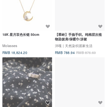
材质: 牛皮
内衬: 100%棉
尺寸(厘米): 长 24 X 高31 X 宽14
背带(厘米): 81(可调整)
重量(公克): 750
18K 星月双色长链 50cm
【翠岭】手捻手织。纯棉层次植
物染披肩/保暖巾/凉被
FAQ 常见问题
Molasses
洋嘎 | 天然染织居家生活
RMB 18,824.20
RMB 788.94
RMB 876.60
_包包是天然皮革制的吗?_
是的,Beara Beara只使用天然皮革。Beara Beara的包包全由未加工
过的牛皮制成,皮革上会带有天然且深浅不一的纹理,此为手工牛皮制品
的一大特色。
皮革用久会变软吗?
是的,使用几周后包包皮质会渐渐变软并且更有味道。但是为了维持包
型并使包包用的更久,我们建议不要装太重的物品。
皮革防水吗?