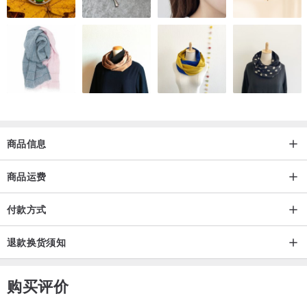
Quality
As a young business we have been quite hideous to work with; a
spoilt child wanting everything and wanting it right now. Over
demanding in production schedules, uncompromising in material
quality, relentless in the pursuit of our exact designs, pedantic in
商品信息
finding faults. Hats off to our suppliers for putting up with us in our
infancy but now that we are a tad more mature we have been
商品运费
justified by the fact that our customers appreciate our continued
pursuit of quality and perfection. Naturally dyed hand-picked hides.
付款方式
One-of-a-kind cloths displaying history in a modern style. Soft
linings and strong hardware. Our aim is always to create a quality
退款换货须知
product that will reward our customer’s trust in us.
购买评价
Beara Beara是个非常年轻且刚起步的品牌，在这竞争激烈的时尚产