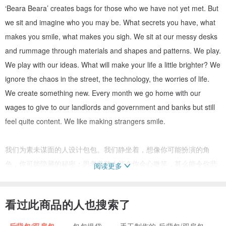
‘Beara Beara’ creates bags for those who we have not yet met. But
we sit and imagine who you may be. What secrets you have, what
makes you smile, what makes you sigh. We sit at our messy desks
and rummage through materials and shapes and patterns. We play.
We play with our ideas. What will make your life a little brighter? We
ignore the chaos in the street, the technology, the worries of life.
We create something new. Every month we go home with our
wages to give to our landlords and government and banks but still
feel quite content. We like making strangers smile.
我们为素未谋面的人设计包包。我们静坐着，想像你可能扮演的角
色，你可能隐藏的秘密；思考着甚么能令你会心微笑，甚么能令你悲
阅读更多
伤叹息。我们坐在杂乱的桌前，恣意翻弄各式素材原料。什么能使你
的生活增添色彩？是我们试图寻求的答案。忽视繁华街道的喧嚣，制
看过此商品的人也搜索了
式的规定以及苦闷的烦恼。Beara Beara创造出精致独特的包包，只
希望你们一展笑颜。