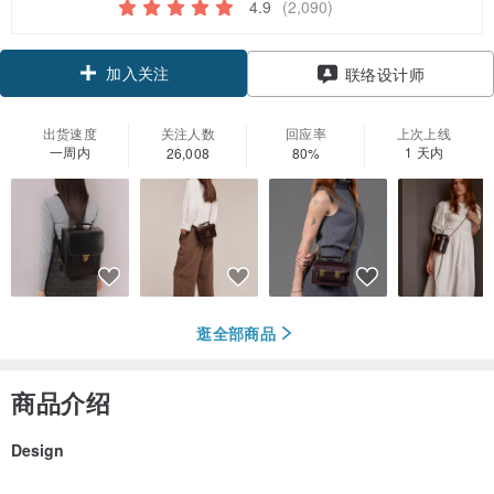
4.9
(2,090)
加入关注
联络设计师
出货速度
关注人数
回应率
上次上线
一周内
1 天内
26,008
80%
逛全部商品
商品介绍
Design