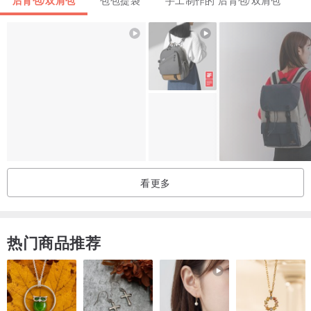
后背包/双肩包
包包提袋
手工制作的 后背包/双肩包
Supply
In our minds we are Julio and Maria and Cesar and Natalia who
also sit at their desks in Bolivia and twist and shape pieces of
leather into something that has never been seen before. Our
connection with our suppliers is one of the most special aspects
about Beara Beara. A collaboration, which exists on mutual
admiration, respect, understanding and general positivity. Improve
看更多
people’s lives through trade and not aid, is one of the principles on
which the business is built, yet none of us imagined it would
become so much fun.
热门商品推荐
Beara Beara和位于玻利维亚的制造商特殊且和谐的合作关系，创建
在互相欣赏，理解及尊重。鼓励当地居民就业，提高当地生活水平，
一直是我们致力达成的目标。