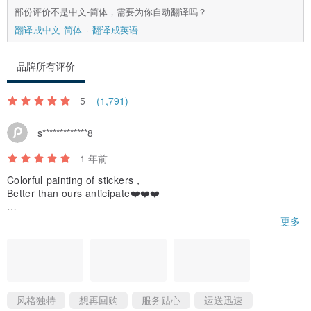
部份评价不是中文-简体，需要为你自动翻译吗？
翻译成中文-简体
翻译成英语
品牌所有评价
5
(1,791)
s*************8
1 年前
Colorful painting of stickers，
Better than ours anticipate❤️❤️❤️
If we use those stickers we will hashtag you😀and share you to
更多
o,
And thanks for the gift stickers, we like it!
Thanks for your kindly reply.
Like you so much ！
风格独特
想再回购
服务贴心
运送迅速