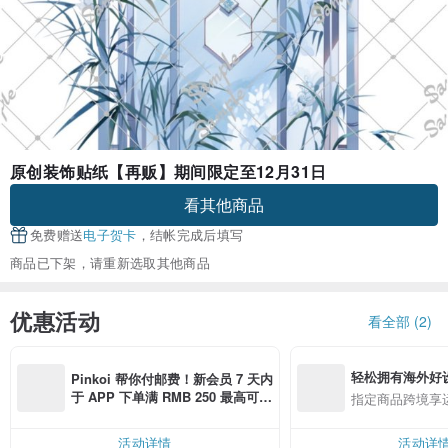
原创装饰贴纸【再贩】期间限定至12月31日
看其他商品
免费赠送
电子贺卡
，结帐完成后填写
商品已下架，请重新选取其他商品
优惠活动
看全部 (2)
轻松拥有海外好
Pinkoi 帮你付邮费！新会员 7 天内
于 APP 下单满 RMB 250 最高可折
指定商品跨境享
邮费 RMB 40
活动详情
活动详