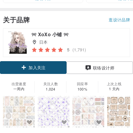
关于品牌
逛设计品牌
୨୧ XoXo 小铺 ୨୧
日本
5
(1,791)
加入关注
联络设计师
出货速度
关注人数
回应率
上次上线
一周内
1 天内
1,024
100%