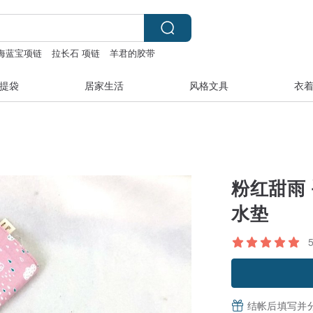
海蓝宝项链
拉长石 项链
羊君的胶带
提袋
居家生活
风格文具
衣
粉红甜雨
水垫
结帐后填写并