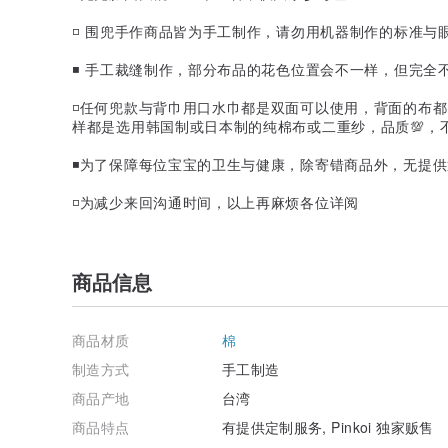
◽️ 围兜手作商品皆为手工制作，请勿用机器制作的标准与
◾️ 手工裁缝制作，部分布品的花色位置会不一样，但完全
◽️任何兜款与背巾用口水巾都是双面可以使用，背面的布
样都是选用韩国制或日本制的纯棉布或二重纱，品质💯，
◾️为了保障每位宝宝的卫生与健康，除寄错商品外，无提
◽️为减少来回沟通时间，以上再麻烦各位详阅
商品信息
商品材质
棉
制造方式
手工制造
商品产地
台湾
商品特点
有提供定制服务, Pinkoi 独家贩售