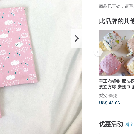
商品已下架，请重
此品牌的其
手工布标签 魔法探索安
抚立方球 安抚巾 
标签球
梨安·舞兜
US$ 43.66
优惠活动
看全部