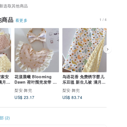
新选取其他商品
他商品
1 / 4
看更多
花漾晨曦 Blooming
鸟语花香 免费绣字婴儿
奶茶粉恐
满月礼
Dawn 荷叶围兜发带 满
乐豆毯 新生儿被 满月礼
儿乐豆毯
月礼盒 婴儿礼盒 周岁礼
周岁收涎 托婴被
Baby Sh
梨安·舞兜
梨安·舞兜
梨安·舞
US$ 23.17
US$ 83.74
US$ 83.
 (2)