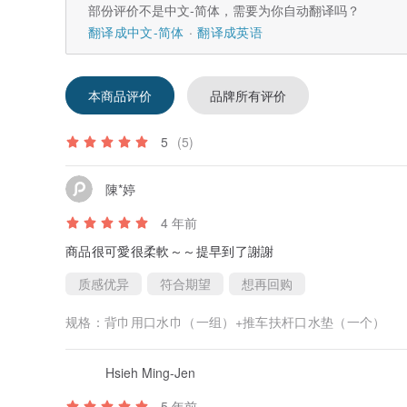
部份评价不是中文-简体，需要为你自动翻译吗？
翻译成中文-简体
翻译成英语
本商品评价
品牌所有评价
5
(5)
陳*婷
4 年前
商品很可愛很柔軟～～提早到了謝謝
质感优异
符合期望
想再回购
规格：
背巾用口水巾（一组）+推车扶杆口水垫（一个）
Hsieh Ming-Jen
5 年前