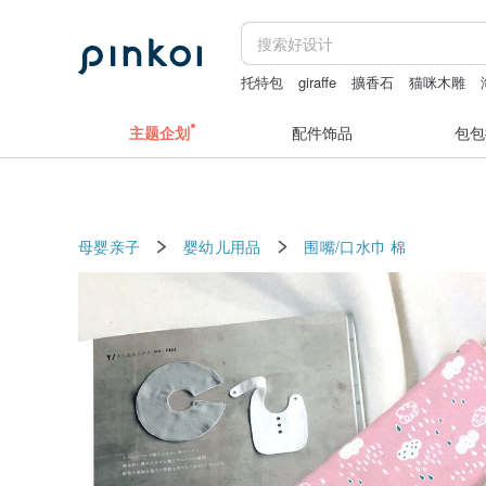
托特包
giraffe
擴香石
猫咪木雕
马祖
主题企划
配件饰品
包包
母婴亲子
婴幼儿用品
围嘴/口水巾
棉