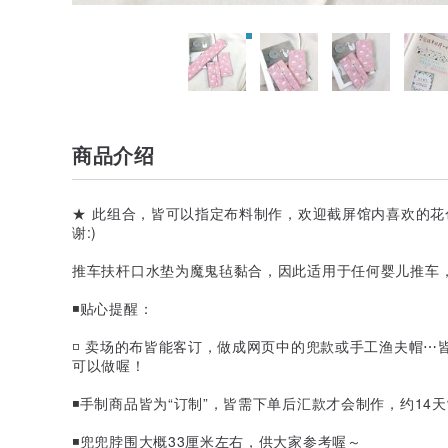
商品介绍
★ 此组合，皆可以指定布料制作，欢迎截屏馆内喜欢的花
谢:)
推车扶杆口水垫为魔鬼毡黏合，因此适用于任何婴儿推车，
◾️贴心提醒：
◽️ 卖场的布皆能客订，做成网页中的兜款或手工渔夫帽
可以做喔！
◾️手制商品皆为“订制”，皆需下单后汇款才会制作，约14
◾️兜兜脖围大概33厘米左右，供大家参考喔～