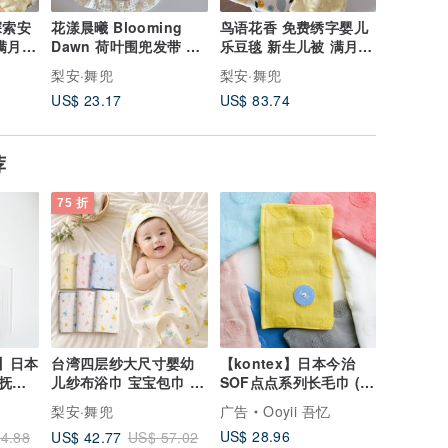
花漾晨曦 Blooming
鸟语花香 免费绣字婴儿
奶茶粉恐
满月礼
Dawn 荷叶围兜发带 满
乐豆毯 新生儿被 满月礼
儿乐豆毯
月礼盒 婴儿礼盒 周岁礼
周岁收涎 托婴被
Baby Sh
梨安·舞兜
梨安·舞兜
梨安·舞
US$ 23.17
US$ 83.74
US$ 83.
荐
75 折
en】日本
台湾四层纱大尺寸婴幼
【kontex】日本今治
抚玩
儿纱布浴巾 宝宝包巾 夏
SOF点点系列长毛巾 (M
日凉被 宝宝浴巾
-33x80cm)
梨安·舞兜
广告
Ooyii 吾忆
US$ 28.96
US$ 42.77
4.88
US$ 57.02