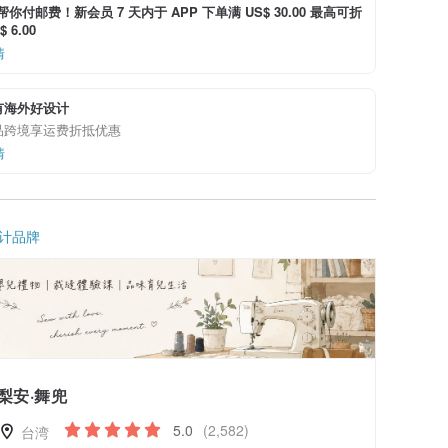
i 帮你付邮费！新会员 7 天内于 APP 下单满 US$ 30.00 最高可折
 6.00
情
有海外好设计
品跨境享运费折抵优惠
情
计品牌
梨安·舞兜
5.0
(2,582)
台湾