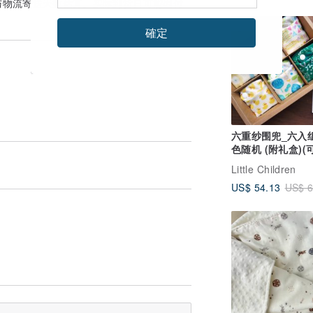
与物流寄送天数估算。实际到货日可能因付
9 折
確定
六重纱围兜_六入
色随机 (附礼盒)(
Little Children
US$ 54.13
US$ 6