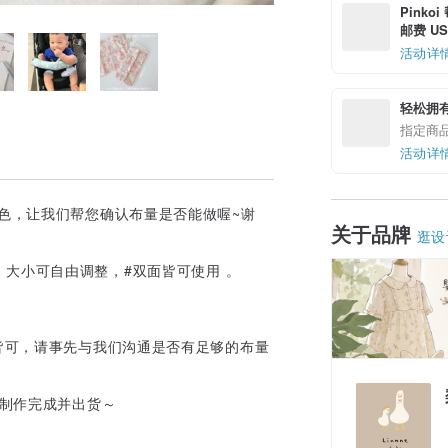
Pinko
邮费 US$
活动详
轻松拥
指定商
活动详
色，让我们帮您确认布量是否能做喔~谢
关于品牌
逛设
大小可自由调整，#双面皆可使用 。
⋯皆可，请事先与我们沟通是否有足够的布量
天制作完成并出货～