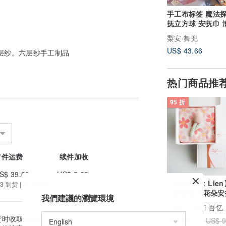
手工布标签 魔法探索安
抚立方球 安抚巾 
标签球
梨安·舞兜
US$ 43.66
层纱。六层纱手工制品
热门商品推
95 折
首件运费
续件加收
S$ 39.60
US$ 9.90
【kontex x Li
3 到货 | 提供追踪
二层纱包巾花朵安
我們建議的瀏覽環境
偶礼盒(附提袋)
广告
Ooyii 吾忆
货时收取的金额为准。
US$ 90.14
US$ 9