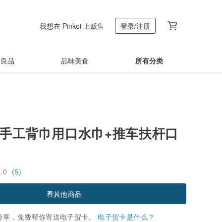
我想在 Pinkoi 上贩售
登录/注册
着良品
品味美食
所有分类
 手工背巾用口水巾+推车扶杆口
5.0
(5)
看其他商品
分享，免费帮你寄送电子贺卡。
电子贺卡是什么？