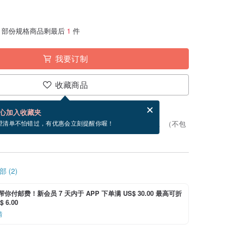
部份规格商品剩最后
1
件
我要订制
收藏商品
分享，免费帮你寄送电子贺卡。
电子贺卡是什么？
心加入收藏夹
制”。付款后，从开始制作到寄出商品为 5 个工作天。（不包
望清单不怕错过，有优惠会立刻提醒你喔！
 (2)
i 帮你付邮费！新会员 7 天内于 APP 下单满 US$ 30.00 最高可折
 6.00
情