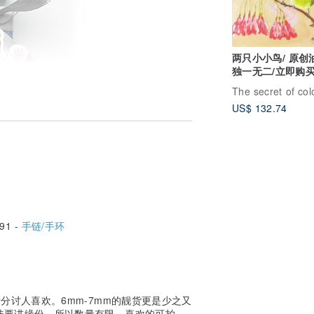
两只小小鸟/ 原创
独一无二/立即购
US$ 132.74
91 -
手链/手环
十分讨人喜欢。6mm-7mm的靓货更是少之又
珠要讲缘份，所以数量有限，喜欢的可拍