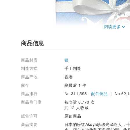
商品信息
商品材质
银
制造方式
手工制造
商品产地
香港
库存
剩最后 1 件
商品排行
No.311,598 -
配件饰品
| No.62,1
商品热门度
被欣赏 6,778 次
共 12 人收藏
珍珠资料：
贩售许可
原创商品
珍珠尺寸：6.5-7mm
珍珠型状：正圆
商品摘要
日本的粉红Akoya珍珠光泽迷人，
珍珠光泽：Excellent
少。店主今次收到不多于30颗，收