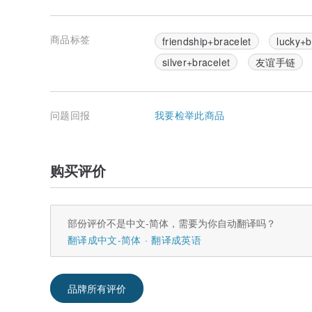
产地：香港
除了饰品，店主另有一设计馆PopYourLove出售特别
商品标签
friendship+bracelet
lucky+b
选购，给收礼者一个惊喜。设计馆：
pinkoi.com/popyourlove
silver+bracelet
友谊手链
问题回报
我要检举此商品
购买评价
部份评价不是中文-简体，需要为你自动翻译吗？
翻译成中文-简体
翻译成英语
品牌所有评价