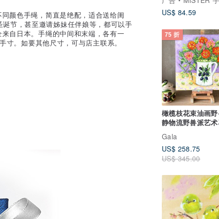
广告
MISTER 手作皮件
US$ 84.59
上不同颜色手绳，简直是绝配，适合送给闺
圣诞节，甚至邀请姊妹任伴娘等，都可以手
证全来自日本。手绳的中间和末端，各有一
75 折
cm手寸。如要其他尺寸，可与店主联系。
橄榄枝花束油画野
静物流野兽派艺术
斯启发
Gala
US$ 258.75
US$ 345.00