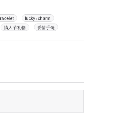
的生日卡、圣诞卡、情人节卡等等，欢迎大家
racelet
lucky+charm
情人节礼物
爱情手链