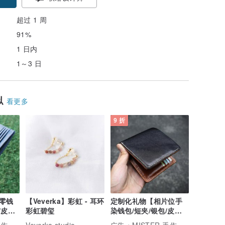
超过 1 周
91%
1 日内
1～3 日
似
看更多
9 折
零钱
【Veverka】彩虹 - 耳环
定制化礼物【相片位手
/皮
彩虹碧玺
染钱包/短夹/银包/皮
材料包
夹】Mister手作材料