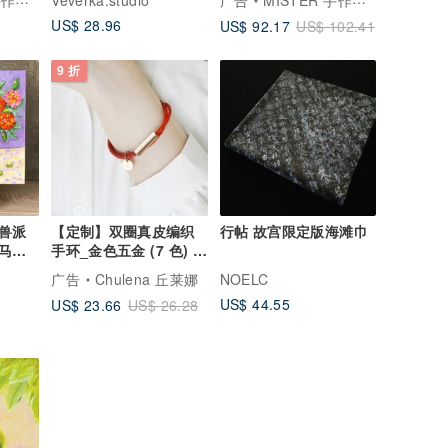
专门店
Veverka.studio
广告
MISTER 手作皮件专门店
US$ 28.96
US$ 92.17
US$ 102.41
9 折
兽派
【定制】双圈真皮编织
行帖 故宫限定版海滩巾
马蒂
手环_金色五金 (7 色) /
定制化 刻字 手链
广告
Chulena 丘莱娜
NOELC
US$ 44.55
US$ 23.66
US$ 26.28