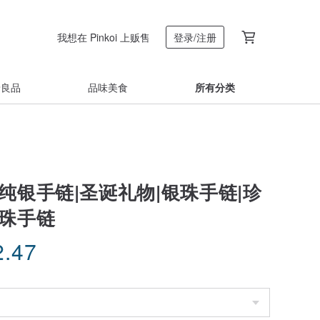
我想在 Pinkoi 上贩售
登录/注册
着良品
品味美食
所有分类
纯银手链|圣诞礼物|银珠手链|珍
银珠手链
2.47