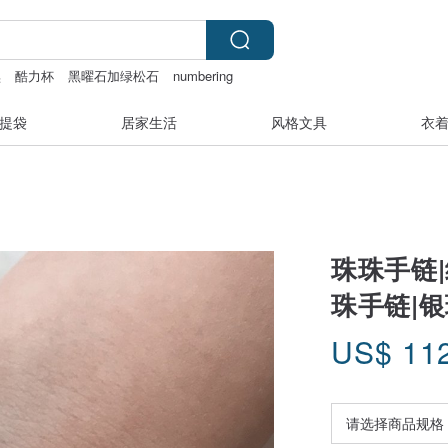
黑
酷力杯
黑曜石加绿松石
numbering
变形首饰
提袋
居家生活
风格文具
衣
珠珠手链|
珠手链|
US$
11