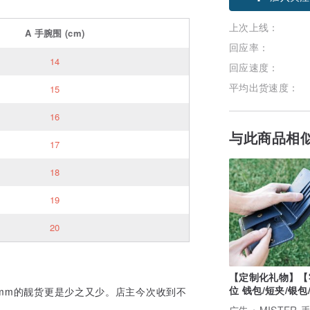
上次上线：
A
手腕围
(cm)
回应率：
14
回应速度：
平均出货速度：
15
16
与此商品相
17
18
19
20
【定制化礼物】【
位 钱包/短夹/银包
-7mm的靓货更是少之又少。店主今次收到不
夹】Mister手作
。