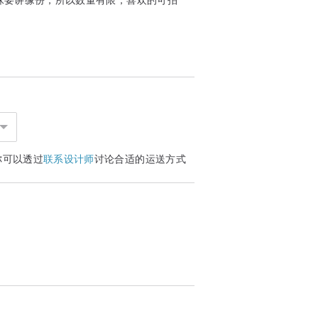
板以供选择。颜色如下：
你可以透过
联系设计师
讨论合适的运送方式
写上任何消息，拍下后传讯给我便可以。一