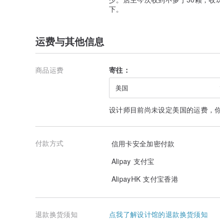
珍珠外型：Clean
下。
腊线亦可自由选择颜色。购买时可列明颜色，本店会传色
运费与其他信息
商品运费
寄往：
美国
设计师目前尚未设定美国的运费，
付款方式
信用卡安全加密付款
Alipay 支付宝
AlipayHK 支付宝香港
随珠串附上一张特别为你而设的精美小卡，置于盒内，可
份独一无二的礼物，等着你来拍下。
退款换货须知
点我了解设计馆的退款换货须知