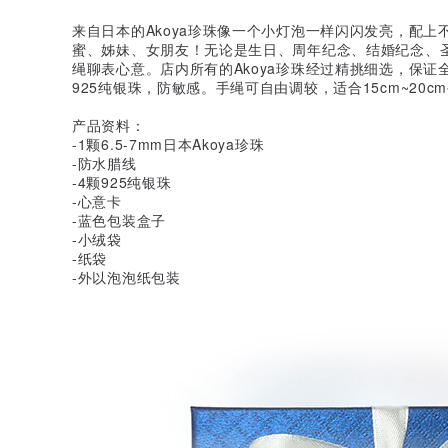
来自日本的Akoya珍珠像一个小灯泡一样闪闪发亮，配
蜜、姊妹、女朋友！无论是生日、周年纪念、结婚纪念、
绳聊表心意。店内所有的Akoya珍珠经过精挑细选，保
925纯银珠，防敏感。手绳可自由调较，适合15cm~20
产品资料：
-1颗6.5-7mm日本Akoya珍珠
-防水腊线
-4颗925纯银珠
-心意卡
-蓝色包装盒子
-小绒袋
-纸袋
-外以泡泡纸包装