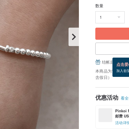
数量
结帐后填写并
点击爱
本商品为“接单订
加入欲
含假日）
优惠活动
看全部
Pinko
邮费 US$
活动详