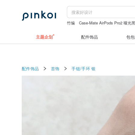
竹编
Case-Mate AirPods Pro2 哑光
daddy and the muscle academy
柯基
主题企划
配件饰品
包包
配件饰品
首饰
手链/手环
银