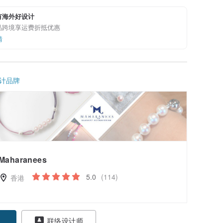
有海外好设计
品跨境享运费折抵优惠
情
计品牌
Maharanees
5.0
(114)
香港
联络设计师