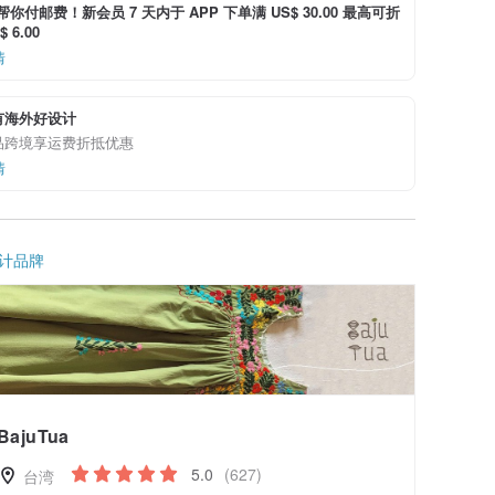
i 帮你付邮费！新会员 7 天内于 APP 下单满 US$ 30.00 最高可折
 6.00
情
有海外好设计
品跨境享运费折抵优惠
情
计品牌
BajuTua
5.0
(627)
台湾