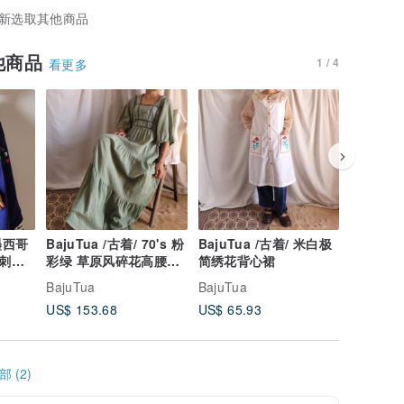
新选取其他商品
他商品
1 / 4
看更多
 墨西哥
BajuTua /古着/ 70's 粉
BajuTua /古着/ 米白极
BajuTua
工刺绣
彩绿 草原风碎花高腰洋
简绣花背心裙
瑰手工刺
装
BajuTua
BajuTua
BajuTua
US$ 153.68
US$ 65.93
US$ 74.
 (2)