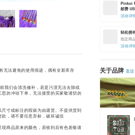
Pinko
邮费 US$
活动详
轻松拥
指定商
活动详
关于品牌
皆有无法避免的使用痕迹，偶有全新库存
逛设
上架前我们会清洗修补，若是污渍无法去除或
三思勿冲动下单，无法接受的买家敬请切勿
以尺寸或标注的瑕疵为由退货。不提供货到
付款，请不要任意弃标，破坏诚信
呈现商品原来的颜色，若收到后有色差敬请