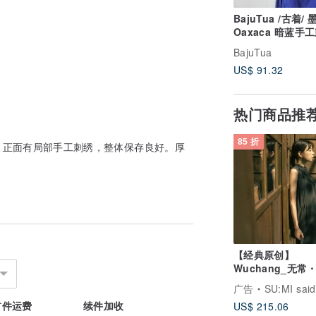
BajuTua /古着/
Oaxaca 暗蓝手
上衣
BajuTua
US$ 91.32
热门商品推
85 折
，正面有局部手工刺绣，整体保存良好。厚
【经典原创】
Wuchang_无常
长洋装_CLD026
广告
SU:MI said
首件运费
续件加收
US$ 215.06