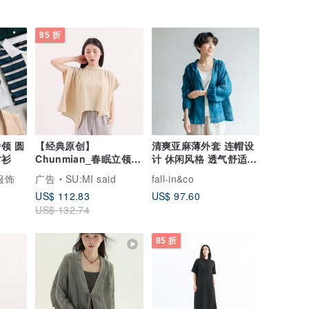
85 折
领 圆
【经典原创】
清爽亚麻薄外套 连帽设
呼胖猫 衬衫
Chunmian_春眠立领变
计 休闲风格 透气舒适
化上衣_CLT021_芥末黄
孔雀青 230613-6
服饰
广告
SU:MI said
fall-in&co
US$ 112.83
US$ 97.60
US$ 132.74
85 折