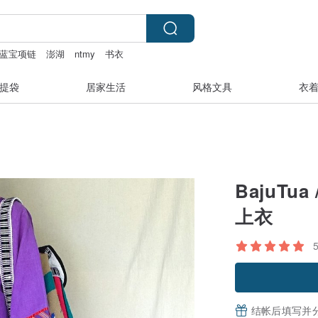
蓝宝项链
澎湖
ntmy
书衣
提袋
居家生活
风格文具
衣
BajuT
上衣
结帐后填写并