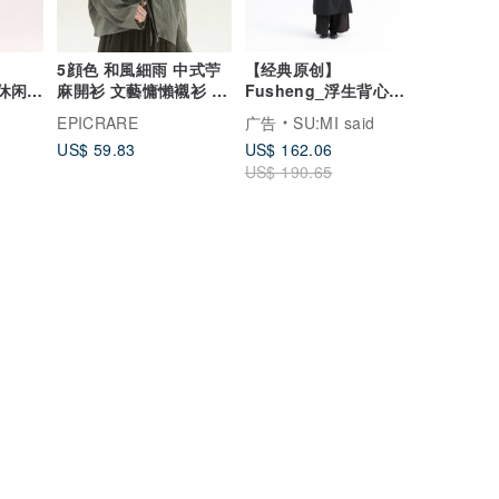
5顔色 和風細雨 中式苧
【经典原创】
拘休闲宽
麻開衫 文藝慵懶襯衫 寬
Fusheng_浮生背心式
松褶皺防曬上衣
洋装_CLD030_黑
EPICRARE
广告
SU:MI said
US$ 59.83
US$ 162.06
US$ 190.65