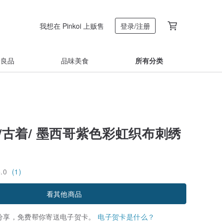
我想在 Pinkoi 上贩售
登录/注册
着良品
品味美食
所有分类
ua /古着/ 墨西哥紫色彩虹织布刺绣
5.0
(1)
看其他商品
分享，免费帮你寄送电子贺卡。
电子贺卡是什么？