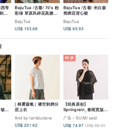
 墨西哥
BajuTua /古着/ 70's 粉
BajuTua /古着/ 米白极
BajuTua
工刺绣
彩绿 草原风碎花高腰洋
简绣花背心裙
瑰手工刺
装
BajuTua
BajuTua
BajuTua
US$ 153.68
US$ 65.93
US$ 74.
荐
85 折
| 棉雾森氧 | 镂空刺绣分
【经典原创】
・皱褶
层上衣
Springrain_春雨宽版上
_铁灰
衣_CLT026_黑
And by tan&luciana
广告
SU:MI said
US$ 231.62
US$ 74.97
US$ 88.20