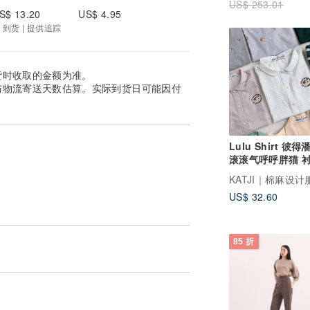
US$ 253.01
S$ 13.20
US$ 4.95
 到货 | 提供追踪
货时收取的金额为准。
与物流寄送天数估算。实际到货日可能因付
Lulu Shirt 彼得潘
滚滚气呼
KATJI｜棉麻设计
US$ 32.60
85 折