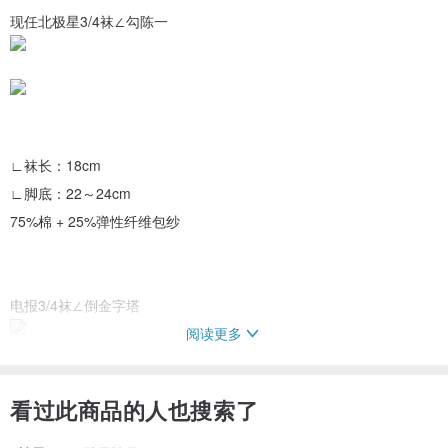
现任北极星3/4袜∠勾陈一
∟袜长：18cm
∟脚底：22～24cm
75%棉 + 25%弹性纤维包纱
电报3/4袜∠倒金字塔
阅读更多
看过此商品的人也搜索了
∟袜长：17cm
∟脚底：22～24cm