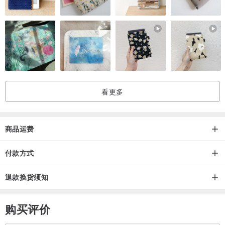
关于＋10・加拾
2012年末创立于台湾的袜子品牌+10。
“不管你拥有的是什么样的宇宙观，对生活上的小细节用心，就能把以
自己为中心的世界活得更宽阔。 ”
看更多
因此开始把美好的想像和优良的品质带进生活用品当中。常以大自然
的现象和风景作为创作主题，品牌发展的主要特色为材质丰富的变化
商品运费
度，从新锐设计师与传统织袜产业不断进行的实验当中，打开隐藏在
海岛冒险精神当中的玩心，而航至世界。
付款方式
产地/制造方式
退款换货须知
台湾
购买评价