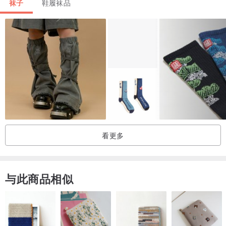
袜子
鞋履袜品
80%棉 + 20%弹性纤维包纱
∠宇宙射线
∟袜长：20cm
∟脚底：22～24cm
看更多
60￼棉＋34￼尼龙＋4￼聚酯纤维＋2￼弹性纤维（含莱卡)
与此商品相似
▲手洗／最高水温不超过30℃
▲不可以用机器烘干