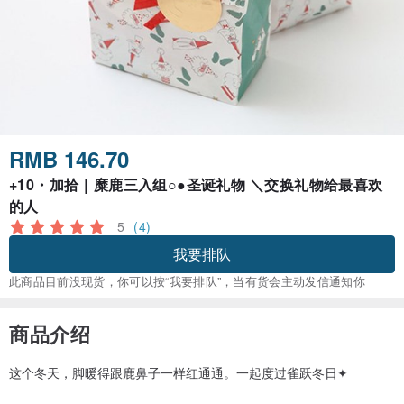
RMB 146.70
+10・加拾｜糜鹿三入组○●圣诞礼物 ＼交换礼物给最喜欢
的人
5
(4)
我要排队
此商品目前没现货，你可以按“我要排队”，当有货会主动发信通知你
商品介绍
这个冬天，脚暖得跟鹿鼻子一样红通通。一起度过雀跃冬日✦