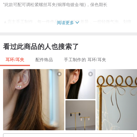
*此款可配可调松紧螺丝耳夹(铜厚电镀金/银)，保色期长
▲店主手工制作，每一件作品也会有些微差异，一些轻微气泡、划痕
阅读更多
等或其他手工痕迹都属正常工艺现象，作品也许会有点不完美，或与
商品照片略有不同，但这正是手作的独特之处，请不介意才付款以确
看过此商品的人也搜索了
认订购。
* 产品尺寸均为手工测量，存在些许误差请以实物为准。
耳环/耳夹
配件饰品
手工制作的 耳环/耳夹
* 每个天然矿物石的颜色均有不同，故每个商品可能颜色有少许差
异。
* 客户可自订颜色详细可消息询问设计师。
｜保养｜
●避免接触醇、乳液、化学药品等
●碰到水没有关系，但请不要长时间浸泡在水中，碰水后用软布擦去所
有污垢