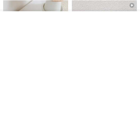
放入购物车
加入收藏
了解品牌
刺绣森林 轻便防水 kobo 电子书
电子书保护套/电子书平板
保护套 客制化礼物 平板电脑包
套/Kobo 6 寸保护套/平板保护套/
阅读器套
虚室手制
shalom
RMB 20.00
RMB 100.40