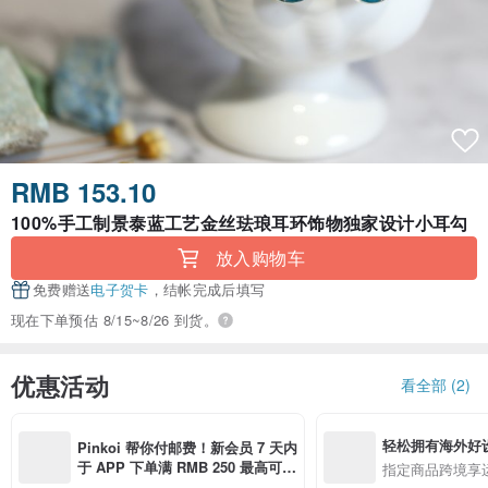
RMB 153.10
100%手工制景泰蓝工艺金丝珐琅耳环饰物独家设计小耳勾
放入购物车
免费赠送
电子贺卡
，结帐完成后填写
现在下单预估 8/15~8/26 到货。
优惠活动
看全部 (2)
轻松拥有海外好
Pinkoi 帮你付邮费！新会员 7 天内
于 APP 下单满 RMB 250 最高可折
指定商品跨境享
邮费 RMB 40