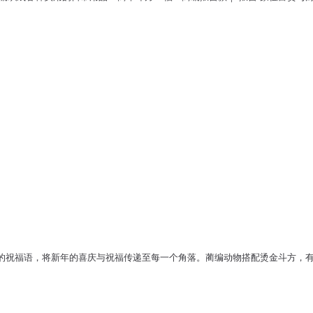
的祝福语，将新年的喜庆与祝福传递至每一个角落。蔺编动物搭配烫金斗方，