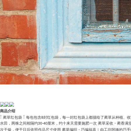
商品介绍
𓇕 蔺草红包袋 𓇕 每包包含8封红包袋，每一封红包袋上都描绘了蔺草从种
水田，两株之间相隔约30-40厘米，约十来天需要施肥一次 蔺草采收・蔺
次干燥，便于日后依照作品尺寸使用 蔺草编织・巧编福喜｜由工坊阿姨的巧手编织成