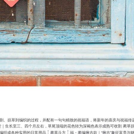
植、收割、掠草到编织的过程，并配有一句句精致的祝福语，将新年的喜庆与祝福传
香满堂｜生长至三、四个月左右，草尾顶端的花色转为深褐色表示成熟可收割 蔺
各种实用的日常用品 𓇕 蔺草斗方 𓇕 福・蔺编揪吉款｜“揪吉”象征富贵与