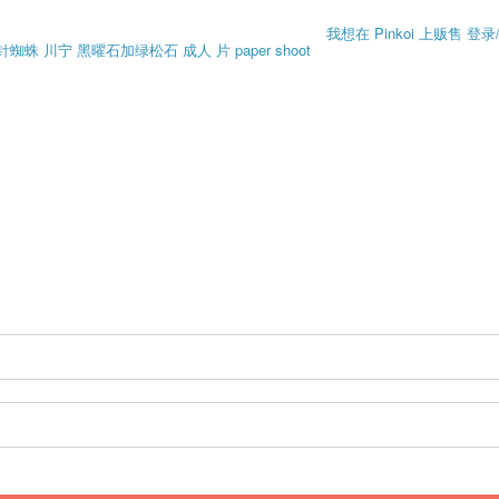
我想在 Pinkoi 上贩售
登录
针蜘蛛
川宁
黑曜石加绿松石
成人 片
paper shoot