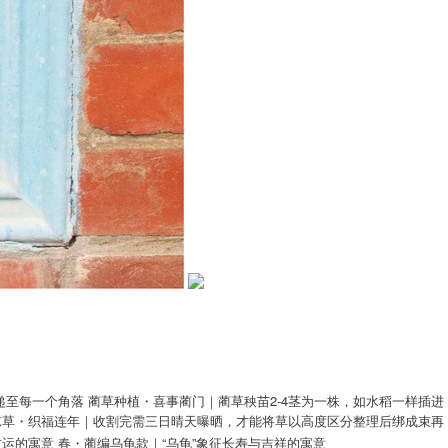
递至每一个角落 蔺草种植・喜事蔺门｜蔺草秧苗2-4茎为一株，如水稻一样插进
草掠草・织福连年｜收割完需三日晴天曝晒，才能将草以高度区分整理后绑成束再
财运的寓意 春・蔺编乌龟款｜“乌龟”象征长寿与吉祥的寓意