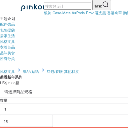
搜索
银饰
Case-Mate AirPods Pro2 哑光黑
香港奇華
胸
主题企划
配件饰品
包包提袋
居家生活
风格文具
衣着良品
品味美食
所有分类
风格文具
纸品/贴纸
红包/春联
其他材质
蔺香新年系列
US$
5.35
起
数量