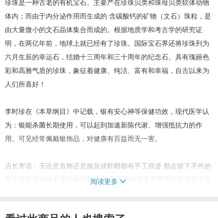
珍珠是一种古老的有机宝石。主要产在珍珠贝类和珠母贝类软体动物
体内；而由于内分泌作用而生成的 含碳酸钙的矿物（文石）珠粒，是
由大量微小的文石晶体集合而成的。根据地质学和考古学的研究证
明，在两亿年前，地球上就已经有了珍珠。国际宝石界还将珍珠列为
六月生辰的幸运石，结婚十三周年和三十周年的纪念石。具有瑰丽色
彩和高雅气质的珍珠，象征着健康、纯洁、富有和幸福，自古以来为
人们所喜好！
李时珍在《本草纲目》中记载，银有安心神等保健功效，现代医学认
为：银能杀菌长期使用，可以起到加速新陈代谢、增强抵抗力的作
用。可见经常佩戴银饰品，对健康有百益而无一害。
店长寄语：无论是首饰还是服装或鞋帽都有手工痕迹 都会留下手作的
影子偶见胶迹或有非完全工整 都是手工品的正常范围手工品并非工业
阅读更多
流水线商品没有机器的精密角度计算 也的确不如流水作品的绝对工整
但是 它的魅力无法比拟独一无二带着设计师的爱和情感！希望大家喜