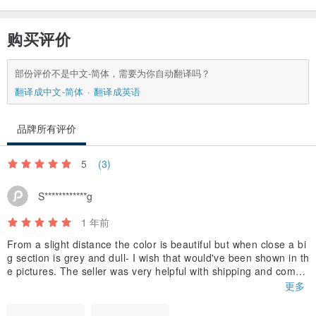
购买评价
部份评价不是中文-简体，需要为你自动翻译吗？
翻译成中文-简体
翻译成英语
品牌所有评价
5
(3)
S************g
1 年前
From a slight distance the color is beautiful but when close a bi
g section is grey and dull- I wish that would've been shown in th
e pictures. The seller was very helpful with shipping and comm
unication, they made sure verything was good in those aspects.
更多