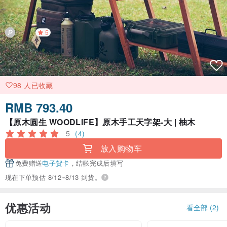
5
98 人已收藏
RMB 793.40
【原木圆生 WOODLIFE】原木手工天字架-大 | 柚木
5
(4)
放入购物车
免费赠送
电子贺卡
，结帐完成后填写
现在下单预估 8/12~8/13 到货。
优惠活动
看全部 (2)