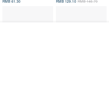
RMB 61.30
RMB 129.10
RMB 146.70
放入购物车
加入收藏
了解品牌
刺绣吊饰/美味台湾/夜市
意大利植鞣革马卡龙圆圆零钱包
真皮 耳机收纳 生日情人节礼物
印花乐 inBlooom
Lawrence
RMB 95.50
RMB 460.40