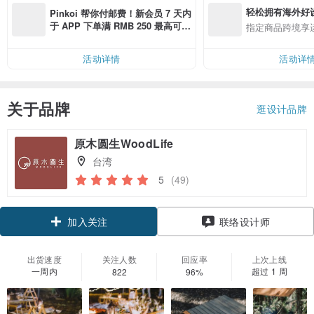
轻松拥有海外好
Pinkoi 帮你付邮费！新会员 7 天内
于 APP 下单满 RMB 250 最高可折
指定商品跨境享
邮费 RMB 40
活动详情
活动详
关于品牌
逛设计品牌
原木圆生WoodLife
台湾
5
(49)
加入关注
联络设计师
出货速度
关注人数
回应率
上次上线
一周内
超过 1 周
822
96%