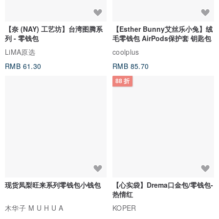
【奈 (NAY) 工艺坊】台湾图腾系
【Esther Bunny艾丝乐小兔】绒
列 - 零钱包
毛零钱包 AirPods保护套 钥匙包
LiMA原选
coolplus
RMB 61.30
RMB 85.70
88 折
现货凤梨旺来系列零钱包小钱包
【心实袋】Drema口金包/零钱包-
热情红
木华子 M U H U A
KOPER