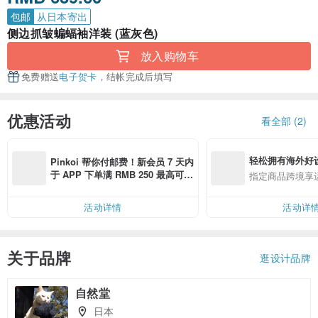
包邮
从日本寄出
侧边抓皱蝙蝠袖洋装 (蓝灰色)
放入购物车
免费赠送
电子贺卡
，结帐完成后填写
优惠活动
看全部 (2)
轻松拥有海外好
Pinkoi 帮你付邮费！新会员 7 天内
于 APP 下单满 RMB 250 最高可折
指定商品跨境享
邮费 RMB 40
活动详情
活动详
关于品牌
逛设计品牌
自然堂
日本