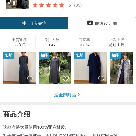
5
(83)
领优惠券
联络设计师
加入关注
出货速度
关注人数
回应率
上次上线
1～3 日
超过 1 周
195
100%
包邮
包邮
包邮
包邮
逛全部商品
商品介绍
这款洋装大量使用100%亚麻材质。
袖子与身躯一体成形，采用宽松的蝙蝠袖设计，袖窿空间宽敞。