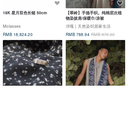
18K 星月双色长链 50cm
【翠岭】手捻手织。纯棉层次植
物染披肩/保暖巾/凉被
Molasses
洋嘎 | 天然染织居家生活
RMB 18,824.20
RMB 788.94
RMB 876.60
放入购物车
加入收藏
了解品牌
香港银色伍毫硬币戒指
【水岸】手织纯棉蓝染/伊卡织饰
巾/空调保暖披肩
Riley the jewellery
洋嘎 | 天然染织居家生活
RMB 396.50
RMB 729.70