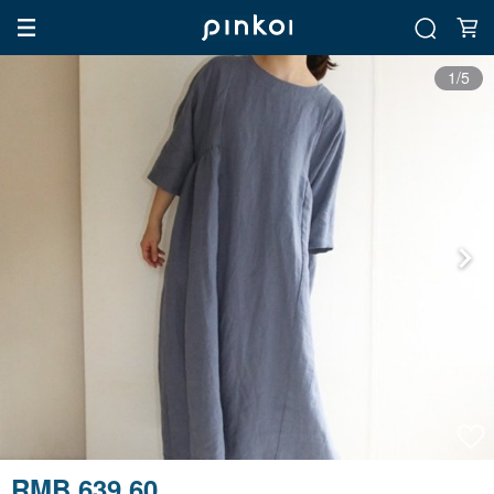
1/5
RMB 639.60