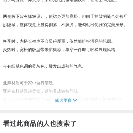
两侧腋下皆有抓皱设计，使裙身更加宽松，但由于抓皱的缝合处被巧
妙隐藏，整体视觉上显得俐落、不臃肿，能勾勒出优雅的完美身形。
换季时，内搭长袖也不会显得厚重，依然能维持漂亮的轮廓。
炎热时，宽松的版型带来凉爽感，单穿一件即可轻松展现风格。
带有细腻色调的蓝灰色，散发出成熟的气息。
亚麻材质可于家中自行清洗。
亚麻布料越洗越柔软，越能养成独特韵味。
若见到织线中的结节（nep），请将其视为天然素材亚麻的独特之
阅读更多
处，细心品味。
看过此商品的人也搜索了
【尺寸】
衣长 116cm