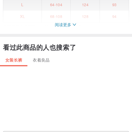
L
64-104
124
93
XL
68-108
128
94
阅读更多
採用優質牛仔面料，挺括有型，簡單又舒適。
深淺色調的拼接設計，打破單調，層次豐富，帶來獨特的視覺衝擊。
看过此商品的人也搜索了
褲腳的毛邊處理，是點睛之筆，自然隨性，不經意間流露著復古又潮
女装长裤
衣着良品
流的氣質。
寬鬆的闊腿版型，不挑身材，既能巧妙修飾腿部線條。
又能為你帶來自在的穿著體驗。
無論是搭配簡約上衣還是個性單品，都能輕鬆出彩。