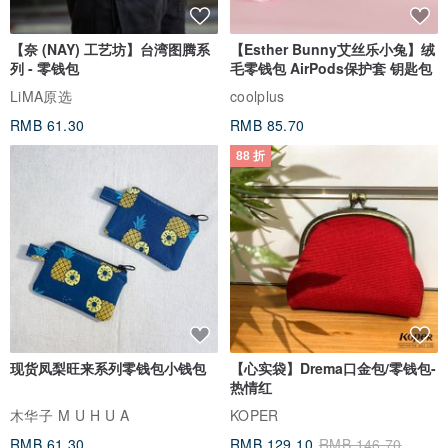
【奈 (NAY) 工艺坊】台湾图腾系
【Esther Bunny艾丝乐小兔】绒
列 - 零钱包
毛零钱包 AirPods保护套 钥匙包
LiMA原选
coolplus
RMB 61.30
RMB 85.70
88 折
现货凤梨旺来系列零钱包小钱包
【心实袋】Drema口金包/零钱包-
热情红
木华子 M U H U A
KOPER
RMB 61.30
RMB 129.10
RMB 146.70