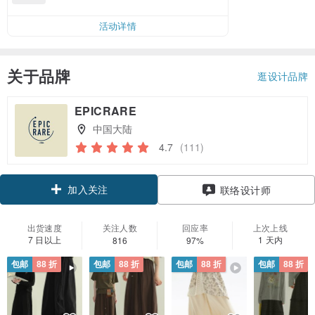
活动详情
关于品牌
逛设计品牌
EPICRARE
中国大陆
4.7
(111)
加入关注
联络设计师
出货速度
关注人数
回应率
上次上线
7 日以上
1 天内
816
97%
包邮
88 折
包邮
88 折
包邮
88 折
包邮
88 折