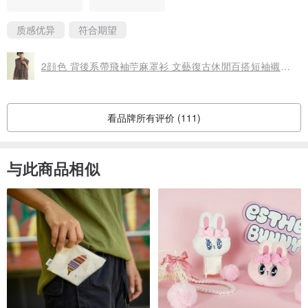
质感优异
符合期望
2顔色 背後系帶飛袖苧麻罩衫 文藝復古休閒百搭短袖襯衫上衣
看品牌所有评价 (111)
与此商品相似