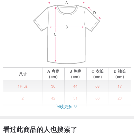
A
肩宽
B
胸宽
C
衣长
D
袖长
尺寸
(cm)
(cm)
(cm)
(cm)
1Plus
36
44
63
17
2
42
51
66
20
阅读更多
3
44
54
69
21
4
46
57
74
21
看过此商品的人也搜索了
/ 素材 : 棉 100%