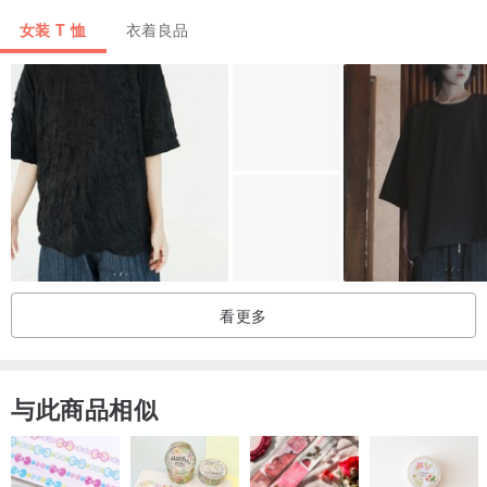
女装 T 恤
衣着良品
/ 尺寸：MEN / WOMEN
/
采用具扎实素材感的棉质布料
男女皆宜的剪裁版型强调穿着舒适感
方便活动、日常搭配也非常容易
经典的刺绣小LOGO图样存在感十足🎎
与纯棉质素材相映成趣散发随兴风格
看更多
/
产地/制造方式
与此商品相似
TAIWAN