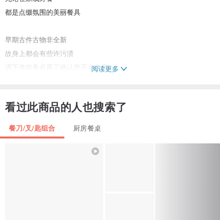
都是点缀氛围的美丽餐具
早期古件古物非全新
故身上都会有些许污渍
请下单前务必再三确认您不会在意
阅读更多
恕我们不做随意退换货
谢谢
看过此商品的人也搜索了
------------------------------
材质/ 不锈钢+陶瓷
餐刀/叉/匙组合
厨房餐桌
尺寸/ 全长约24cm
------------------------------
古董 / 古物 / 古件
都有着它们迷人的魅力
并且我们都为它们深深着迷
着迷于它的美丽刻痕与历史
还有属于它的 独特故事