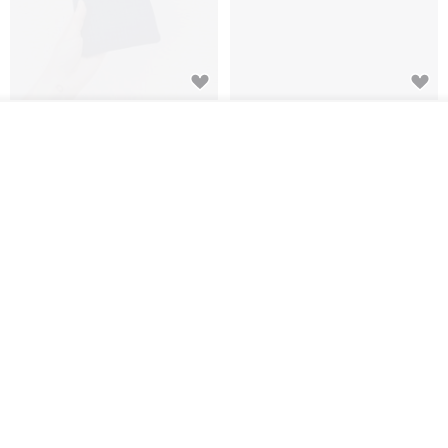
电子书保护套/电子书平板
进口布 HyRead gaze mini 6 寸
放入购物车
套/Kobo 6寸保护套/平板保护套/
定制尺寸保护包 礼物 文艺日系
加入收藏
了解品牌
阅读器套
shalom
虚室手制
RMB 100.40
RMB 20.00
刺绣森林 轻便防水 kobo 电子书
电子书保护套/电子书平板