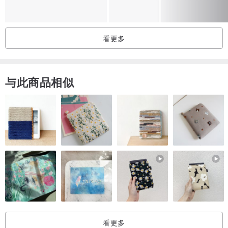
古董 / 古物 / 古件都有着
看更多
斑驳污渍、凹痕、刮纹
这些经过沧桑所留下的岁月痕迹
若不爱 不欣赏
与此商品相似
并且追求完美的买家
请勿下标 谢谢
希望您也跟我们一样
喜欢并欣赏着
属于它们的记忆
与美丽的痕迹
电脑/手机/平板
显色不尽相同
看更多
颜色以实体为主