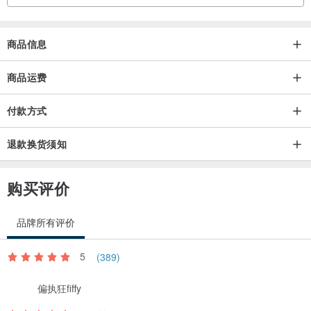
由于古董 / 古物 / 古件
并非新品状态
商品信息
且几乎只有单一个
故售出后无法提供退换货服务
商品运费
若有任何问题欢迎寄信询问 谢谢
付款方式
退款换货须知
购买评价
品牌所有评价
5
(389)
偏执狂fiffy