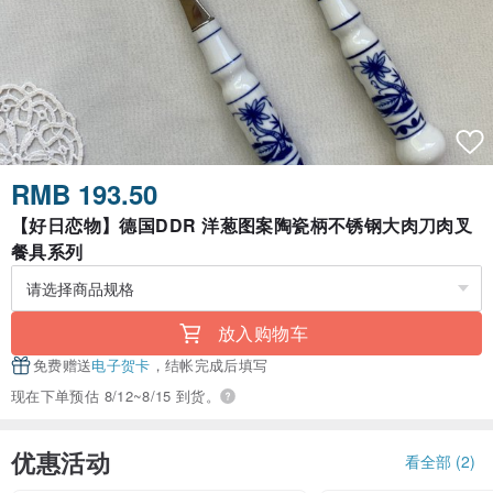
RMB 193.50
【好日恋物】德国DDR 洋葱图案陶瓷柄不锈钢大肉刀肉叉
餐具系列
放入购物车
免费赠送
电子贺卡
，结帐完成后填写
现在下单预估 8/12~8/15 到货。
优惠活动
看全部 (2)