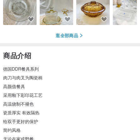
逛全部商品
商品介绍
德国DDR餐具系列
肉刀与肉叉为陶瓷柄
高颜值餐具
采用釉下彩印花工艺
高温烧制不褪色
瓷质厚实 有效隔热
给双手更好的保护
简约风格
无论在家或野餐