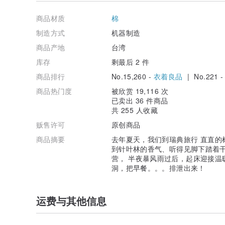
去年夏天，我们到瑞典旅行
直直的树构成的森林，到现在还是很难忘怀！
商品材质
棉
闻得到针叶林的香气、听得见脚下踏着干掉的苔藓
制造方式
机器制造
在充满鸭子和鱼儿的无人岛上扎营，
半夜暴风雨过后，起床迎接温暖的太阳！
商品产地
台湾
吃过简单早餐后，
库存
剩最后 2 件
再挖个大洞，把早餐。。。排泄出来！
！
商品排行
No.15,260 -
衣着良品
| No.221 
好棒的生活～
商品热门度
被欣赏 19,116 次
已卖出 36 件商品
---------------------------------------------------------
共 255 人收藏
这块布料超级可爱～
贩售许可
原创商品
是蓝格子平织布～！
商品摘要
去年夏天，我们到瑞典旅行 直直的
实际颜色是粉蓝＋微微的绿色！
到针叶林的香气、听得见脚下踏着干
布料本身就是皱皱的！洗过之后还会再皱一点点喔！
营， 半夜暴风雨过后，起床迎接温
这张照片是比较接近实际颜色的样子！
洞，把早餐。。。排泄出来！
不过屏幕会发光，一定会有色差！
介意的人，请到实体通路购买！！
感谢感谢～
运费与其他信息