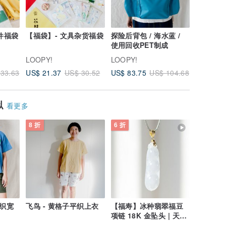
件福袋
【福袋】- 文具杂货福袋
探险后背包 / 海水蓝 /
绣绣胸章 - 18种款式 
使用回收PET制成
欢迎入内
LOOPY!
LOOPY!
LOOPY!
US$ 6.6
US$ 21.37
US$ 83.75
33.63
US$ 30.52
US$ 104.68
似
看更多
8 折
6 折
粗织宽
飞鸟 - 黄格子平织上衣
【福寿】冰种翡翠福豆
项链 18K 金坠头 | 天然
缅甸 A 货翡翠 | 送礼