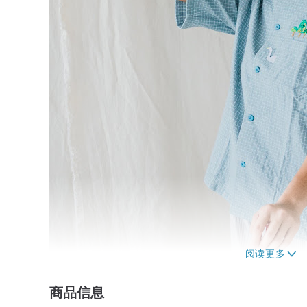
商品信息
‘瑞典的森林 / 皱皱蓝格子衬衫’