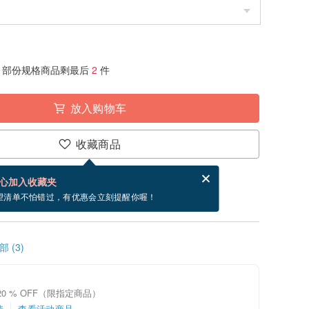
部份规格商品剩最后
2
件
放入购物车
收藏商品
分享，免费帮你寄送电子贺卡。
电子贺卡是什么？
心加入收藏夹
9/11 到货。
望清单不怕错过，有优惠会立刻提醒你喔！
 (3)
20 % OFF（限指定商品）
情
查看活动商品