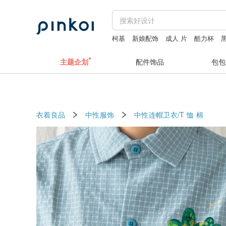
柯基
新娘配饰
成人 片
酷力杯
主题企划
配件饰品
包包
衣着良品
中性服饰
中性连帽卫衣/T 恤
棉