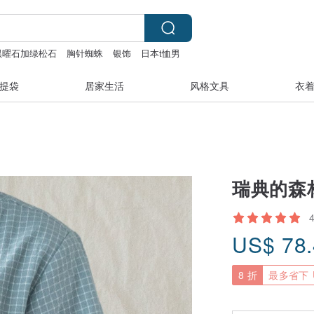
黑曜石加绿松石
胸针蜘蛛
银饰
日本t恤男
提袋
居家生活
风格文具
衣
瑞典的森林
US$
78
8 折
最多省下 U