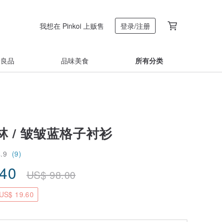
我想在 Pinkoi 上贩售
登录/注册
着良品
品味美食
所有分类
 / 皱皱蓝格子衬衫
4.9
(9)
.40
US$
98.00
S$ 19.60