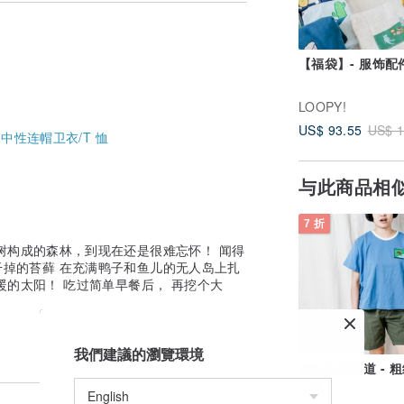
【福袋】- 服饰配
LOOPY!
US$ 93.55
US$ 1
-
中性连帽卫衣/T 恤
与此商品相
7 折
树构成的森林，到现在还是很难忘怀！ 闻得
掉的苔藓 在充满鸭子和鱼儿的无人岛上扎
暖的太阳！ 吃过简单早餐后， 再挖个大
我們建議的瀏覽環境
动物星球频道 - 
上衣