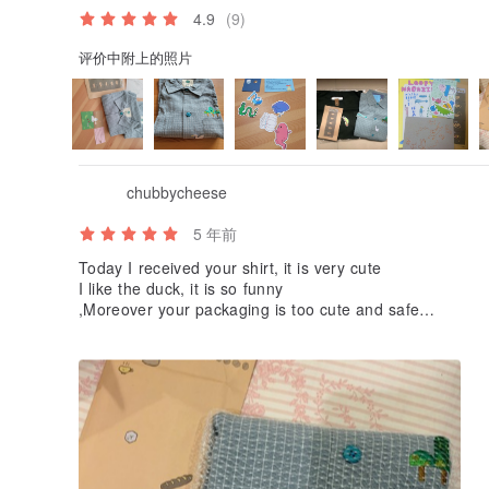
4.9
(9)
评价中附上的照片
chubbycheese
5 年前
Today I received your shirt, it is very cute
I like the duck, it is so funny
,Moreover your packaging is too cute and safe
The shipping is quite fast (approximately 10 days from
your country to Thailand )👍🏻⭐️
Thank you so much 💖