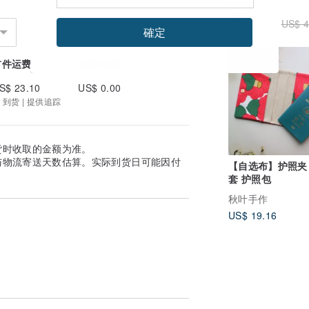
LOOPY!
US$ 30.57
US$ 4
確定
首件运费
续件加收
S$ 23.10
US$ 0.00
 到货 | 提供追踪
货时收取的金额为准。
与物流寄送天数估算。实际到货日可能因付
【自选布】护照夹
套 护照包
秋叶手作
US$ 19.16