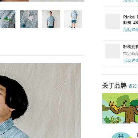
Pinko
邮费 US$
活动详
轻松拥
指定商
活动详
关于品牌
逛设