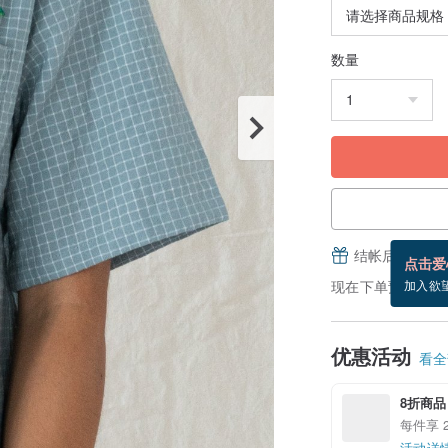
数量
结帐后填写并
点击爱
现在下单预估 9/1~
加入欲
优惠活动
看全部
8折商品
每件享 
活动详