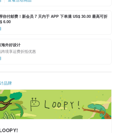
i 帮你付邮费！新会员 7 天内于 APP 下单满 US$ 30.00 最高可折
 6.00
情
有海外好设计
品跨境享运费折抵优惠
情
计品牌
LOOPY!