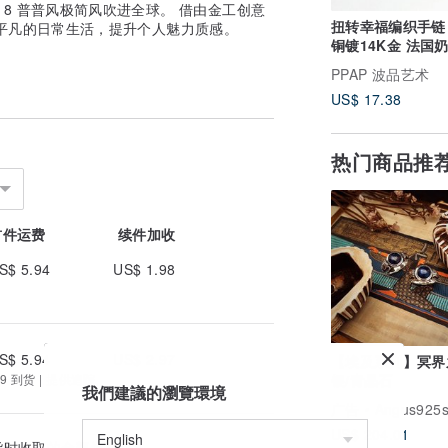
ry 2018 普普风极简风吹进全球。 借由金工创意
扭转幸福编织手链 红
平凡的日常生活，提升个人魅力质感。
铜镀14K金 法国
列
PPAP 波品艺术
US$ 17.38
热门商品推
首件运费
续件加收
S$ 5.94
US$ 1.98
S$ 5.94
US$ 2.97
【埃及系列】冥界
银/青晶石
9 到货 | 提供追踪
我們建議的瀏覽環境
广告
Angus925si
US$ 204.01
货时收取的金额为准。