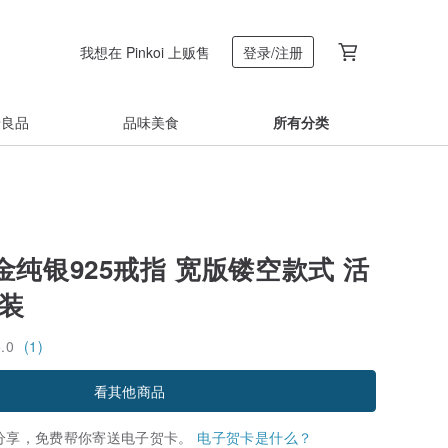
我想在 Pinkoi 上贩售
登录/注册
着良品
品味美食
所有分类
纯银925戒指 宽版镂空款式 活
盒装
5.0
(1)
看其他商品
分享，免费帮你寄送电子贺卡。
电子贺卡是什么？