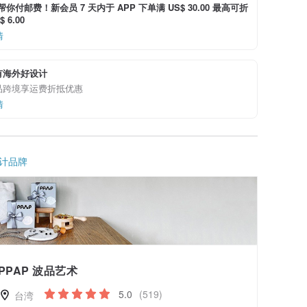
i 帮你付邮费！新会员 7 天内于 APP 下单满 US$ 30.00 最高可折
 6.00
情
有海外好设计
品跨境享运费折抵优惠
情
计品牌
PPAP 波品艺术
5.0
(519)
台湾