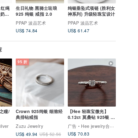
绳
生日礼物 黑骑士珐琅
纯银垂坠式项链 (胜利女
多样式 9
奶奶系
925 纯银 戒指 2.0
神系列) 升级轻珠宝设计
(胜利女
级轻珠宝
PPAP 波品艺术
PPAP 波品艺术
PPAP 
US$ 74.84
US$ 61.47
US$ 74.
荐
95 折
之瞳/
Crown 925纯银 细致经
【Hee 轻珠宝微光】
典排钻戒指
0.12ct 莫桑钻 925银 日
常戒
lver
Zuzu Jewelry
广告
Hee jewelry合一轻珠宝
US$ 70.83
US$ 49.94
US$ 52.56