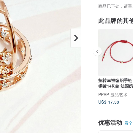
商品已下架，请重
此品牌的其
扭转幸福编织手链 红
铜镀14K金 法国
列
PPAP 波品艺术
US$ 17.38
优惠活动
看全部