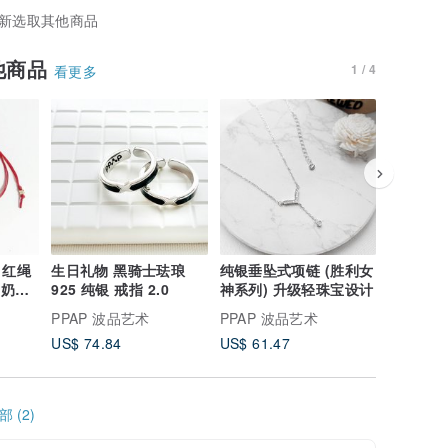
新选取其他商品
他商品
1 / 4
看更多
绳
生日礼物 黑骑士珐琅
纯银垂坠式项链 (胜利女
多样式 9
奶奶系
925 纯银 戒指 2.0
神系列) 升级轻珠宝设计
(胜利女
级轻珠宝
PPAP 波品艺术
PPAP 波品艺术
PPAP 
US$ 74.84
US$ 61.47
US$ 74.
 (2)