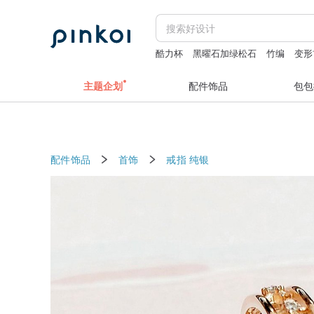
酷力杯
黑曜石加绿松石
竹编
变形
daddy and the muscle academy
主题企划
配件饰品
包包
配件饰品
首饰
戒指
纯银