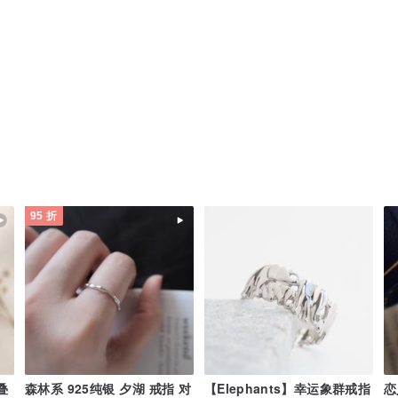
95 折
叠
森林系 925纯银 夕湖 戒指 对
【Elephants】幸运象群戒指
恋