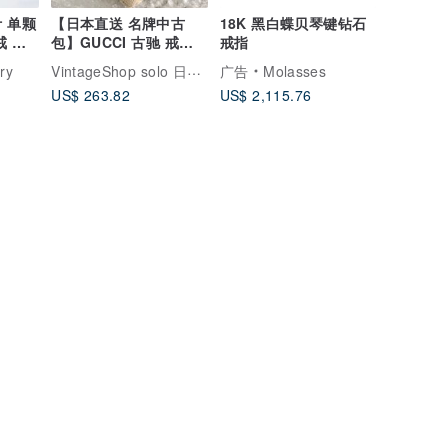
 单颗
【日本直送 名牌中古
18K 黑白蝶贝琴键钻石
戒 求
包】GUCCI 古驰 戒指
戒指
银色 双 G 925 鸢尾花图
VintageShop solo 日本直送中古包专卖店
ry
广告
Molasses
腾 vintage 古董 rntz7e
US$ 263.82
US$ 2,115.76