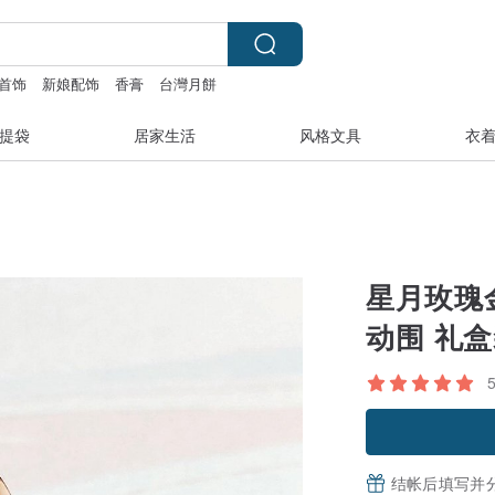
首饰
新娘配饰
香膏
台灣月餅
提袋
居家生活
风格文具
衣
星月玫瑰金
动围 礼
结帐后填写并