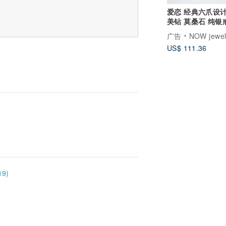
爱恋 经典六爪设计
美钻 莫桑石 纯银
婚 订婚 女友礼物
广告
NOW jewel
US$ 111.36
9)