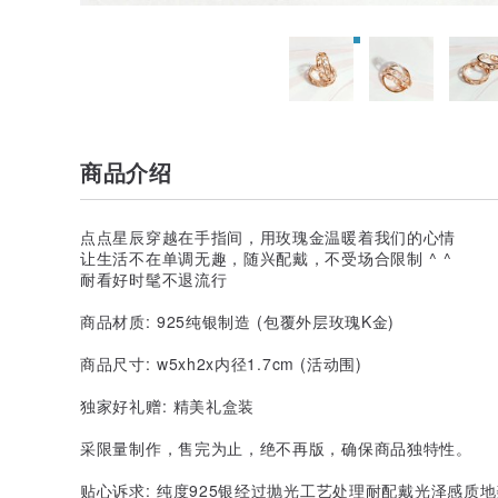
商品介绍
点点星辰穿越在手指间，用玫瑰金温暖着我们的心情
让生活不在单调无趣，随兴配戴，不受场合限制 ^ ^
耐看好时髦不退流行
商品材质: 925纯银制造 (包覆外层玫瑰K金)
商品尺寸: w5xh2x内径1.7cm (活动围)
独家好礼赠: 精美礼盒装
采限量制作，售完为止，绝不再版，确保商品独特性。
贴心诉求: 纯度925银经过抛光工艺处理耐配戴光泽感质