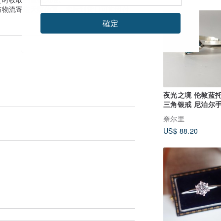
与物流寄送天数估算。实际到货日可能因付
確定
夜光之境 伦敦蓝
三角银戒 尼泊尔
925 纯银
奈尔里
US$ 88.20