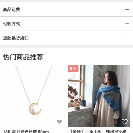
商品运费
付款方式
退款换货须知
热门商品推荐
9 折
18K 星月双色长链 50cm
【翠岭】手捻手织。纯棉层次植