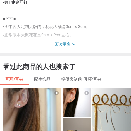
▪︎镀14k金耳钉
■尺寸■
▪︎图中客人定制大版的，花花大概是3cm x 3cm。
▪︎正常版本大概花花是2cm x 2cm左右。
阅读更多
■饰品保养■⁡
▪︎请避免重压、拉扯造成软陶饰物轮廓变形或断裂。
看过此商品的人也搜索了
▪︎请避免阳光直接照射，不佩戴时尽量放于阴凉处。
▪︎镀金饰品非纯金或K金，随着配戴时间都会有褪色的情况。925银饰
耳环/耳夹
配件饰品
提供客制的 耳环/耳夹
物亦会因氧化或个人体质变黑
▪︎请于佩戴后以软布擦拭后放入密实袋保存，尽量避免将饰品接触到化
学药剂、沐浴露、汗水。⁡
▪︎如不慎接触到化学剂或汗水等，立即用清水冲洗并擦干水份。⁡
■注意事项■⁡