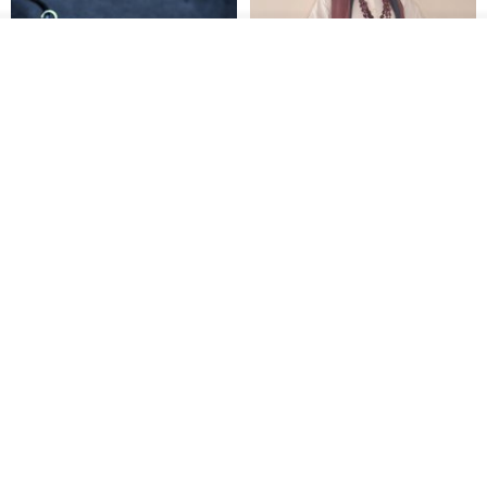
我要排队
了解品牌
木质树脂吊坠 Aurora borealis
特卖品｜麻 wool 混纺 双色长款
Glow in the Dark
草木手染披肩 靛蓝与胭脂红
HirokoJapan Hand dyed textile MOKUSA
WoodmadeWonderwood
RMB 270.36
RMB 300.40
RMB 393.60