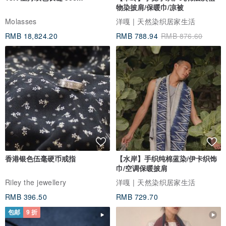
物染披肩/保暖巾/凉被
Molasses
洋嘎 | 天然染织居家生活
RMB 18,824.20
RMB 788.94
RMB 876.60
香港银色伍毫硬币戒指
【水岸】手织纯棉蓝染/伊卡织饰
巾/空调保暖披肩
Riley the jewellery
洋嘎 | 天然染织居家生活
RMB 396.50
RMB 729.70
包邮
9 折