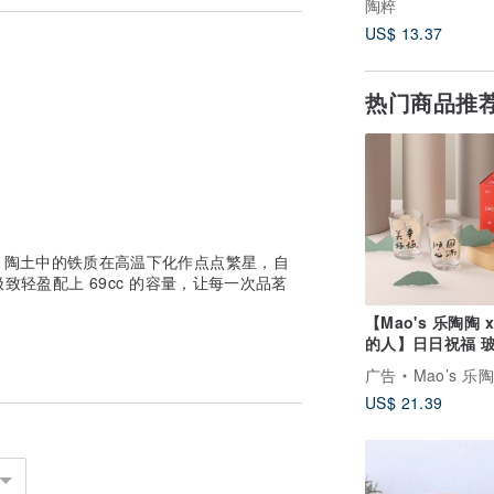
陶粹
US$ 13.37
热门商品推
。陶土中的铁质在高温下化作点点繁星，自
致轻盈配上 69cc 的容量，让每一次品茗
【Mao's 乐陶陶 
的人】日日祝福 
礼盒组
广告
Mao’s 乐
US$ 21.39