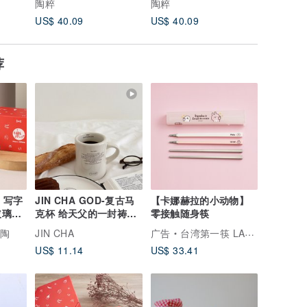
陶粹
陶粹
陶粹
US$ 40.09
US$ 40.09
US$ 40.
荐
x 写字
JIN CHA GOD-复古马
【卡娜赫拉的小动物】
玻璃杯
克杯 给天父的一封祷告
零接触随身筷
信/文创/基督
陶陶
JIN CHA
广告
台湾第一筷 LAYANA
US$ 11.14
US$ 33.41