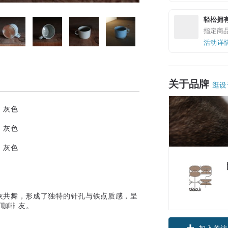
轻松拥
指定商
活动详
关于品牌
逛设
灰共舞，形成了独特的针孔与铁点质感，呈
咖啡 友。
加入关注