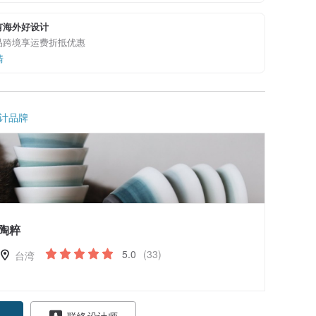
有海外好设计
品跨境享运费折抵优惠
情
计品牌
陶粹
5.0
(33)
台湾
联络设计师