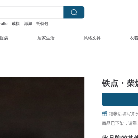
raffe
戒指
澎湖
托特包
提袋
居家生活
风格文具
衣
铁点・柴烧
结帐后填写并
商品已下架，请重
此品牌的其