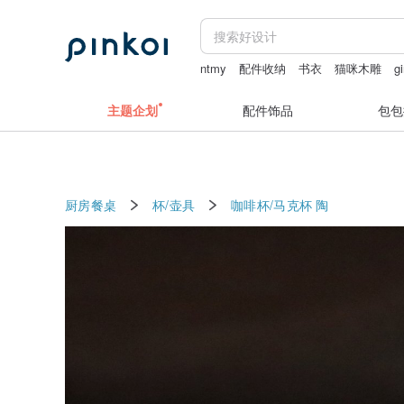
ntmy
配件收纳
书衣
猫咪木雕
gi
主题企划
配件饰品
包包
厨房餐桌
杯/壶具
咖啡杯/马克杯
陶