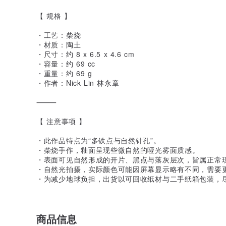
【 规格 】
・工艺：柴烧
・材质：陶土
・尺寸：约 8 x 6.5 x 4.6 cm
・容量：约 69 cc
・重量：约 69 g
・作者：Nick Lin 林永章
⸻
【 注意事项 】
・此作品特点为“多铁点与自然针孔”。
・柴烧手作，釉面呈现些微自然的哑光雾面质感。
・表面可见自然形成的开片、黑点与落灰层次，皆属正常
・自然光拍摄，实际颜色可能因屏幕显示略有不同，需要
・为减少地球负担，出货以可回收纸材与二手纸箱包装，
商品信息