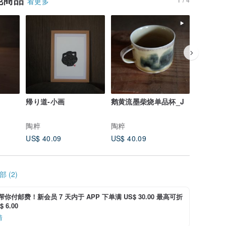
看更多
帰り道-小画
鹅黄流墨柴烧单品杯_J
鹅黄流墨
陶粹
陶粹
陶粹
US$ 40.09
US$ 40.09
US$ 40.
 (2)
i 帮你付邮费！新会员 7 天内于 APP 下单满 US$ 30.00 最高可折
 6.00
情