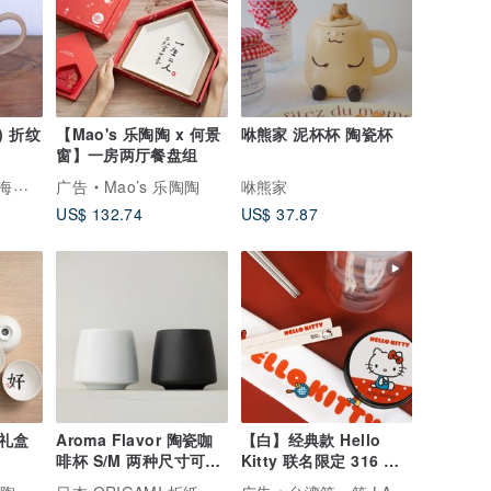
) 折纹
【Mao's 乐陶陶 x 何景
咻熊家 泥杯杯 陶瓷杯
窗】一房两厅餐盘组
宗兵卫窑 | 濑户内海柴烧陶器
广告
Mao’s 乐陶陶
咻熊家
US$ 132.74
US$ 37.87
礼盒
Aroma Flavor 陶瓷咖
【白】经典款 Hello
啡杯 S/M 两种尺寸可选
Kitty 联名限定 316 不
日本陶瓷餐具
锈钢宝筷 环保餐具组
日本 ORIGAMI 折纸滤杯