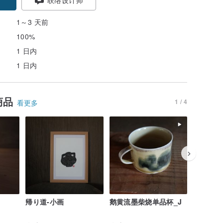
1～3 天前
100%
1 日内
1 日内
商品
1 / 4
看更多
帰り道-小画
鹅黄流墨柴烧单品杯_J
鹅黄流墨