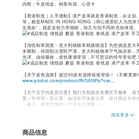
内附：牛皮纸盒、精美布袋、心意卡
【香港制造｜人手缝制】港产皮革就是香港制造，从企划
等，都是MADE IN HONG KONG :)用心感受职人
生悬命”，就是这份力求细致，却又与别不同的充份体现。
【传统制革国度－意大利植鞣革精挑细选】为您挑选意大
末鞣制，传统制法需时严谨，意大利植物单宁气味浓郁，
光泽、油份吸收，皮色逐潮变深，不可思议的经年变化吧
【关于皮色选择】超过50皮色选择链接登场！（不断更新
www.pinkoi.com/product/RtCrU5Pp?cat...
【关于压字内容及位置】我们为您提供免费压字服务，请
案／符号等）及位置。如没有字体及位置，设计师会为你
（备注：留意空格作一个字元计算喔～）
字体A：4mm｜正楷｜大小写及图案自由组合｜最多13-1
商品信息
字体B：6.5mm｜草写｜大小写及图案自由组合｜最多10-