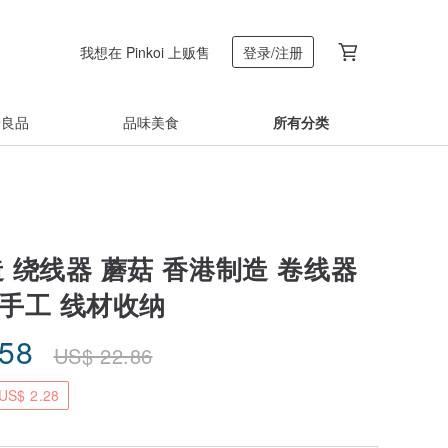
我想在 Pinkoi 上贩售
登录/注册
着良品
品味美食
所有分类
 绕线器 蘑菇 香港制造 卷线器
 手工 线材收纳
.58
US$
22.86
S$ 2.28