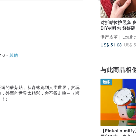
12个字元
对折咭位护照套 
供身份证号码；烦请于下单时注明，以保证
DIY材料包 好好缝
用品 PASSPORT
夹
US$ 51.68
US$ 5
。
16 -
其他
与此商品相
属正常现象；
为保持美观及保养，建议完成后定期在皮面
包邮
斑斓的蘑菇菇，从森林跑到人类世界，贪玩
儿童使用；六至十二岁儿童必须由成年人陪
跑，外面的世界太精彩，舍不得走咯～（顺
！！）
【Pinkoi x miff