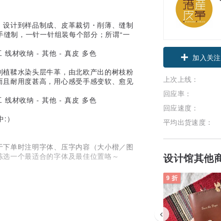
、设计到样品制成、皮革裁切・削薄、缝制
为您亲手缝制，一针一针组装每个部分；所谓“一
领优惠券
加入关注
利植鞣水染头层牛革，由北欧产出的树枝粉
上次上线：
而且耐用度甚高，用心感受手感变软、愈见
！
回应率：
回应速度：
中:）
平均出货速度：
于下单时注明字体、压字内容（大小楷／图
设计馆其他
拣选一个最适合的字体及最佳位置咯～
9 折
5个字元
12个字元