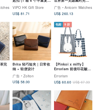
匙扣 (1 箱 6 个不重复)
世界第一支隐藏时光的
MIF37655-SET6
表-橄榄
atches
VIPO HK Gift Store
广告
Anicorn Watches
US$ 81.71
US$ 260.13
包邮
9 折
皮革完
Brita 轻巧短夹 | 日常收
【Pinkoi x miffy】
纳 × 轻便设计
Errorism 前後印花皺摺
網袋
广告
Zolton
Errorism
US$ 58.00
US$ 60.60
US$ 67.33