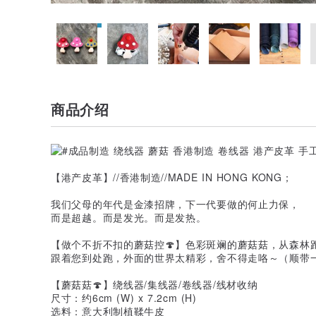
商品介绍
【港产皮革】//香港制造//MADE IN HONG KONG；
我们父母的年代是金漆招牌，下一代要做的何止力保，
而是超越。而是发光。而是发热。
【做个不折不扣的蘑菇控🍄】色彩斑斓的蘑菇菇，从森林
跟着您到处跑，外面的世界太精彩，舍不得走咯～（顺带
【蘑菇菇🍄】绕线器/集线器/卷线器/线材收纳
尺寸：约6cm (W) x 7.2cm (H)
选料：意大利制植鞣牛皮