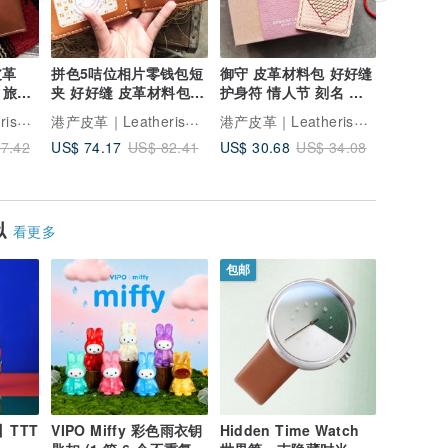
皮革
拼色5咭位相片零钱包短
御守 皮革材料包 好好缝
4卡位相
 旅行
夹 好好缝 皮革材料包
护身符 情人节 刻名 平
长银包 好
 护照
皮夹 植鞣 DIY 银包
安符 情侣 DIY
材料包 
港产皮革｜Leatherism Handmade Products
港产皮革｜Leatherism Handmade Products
港产皮革｜Leatherism Handmade Products
US$ 74.17
US$ 30.68
US$ 98.
7.42
US$ 82.41
US$ 34.08
似
看更多
包邮
y】TTT
VIPO Miffy 彩色雨衣钥
Hidden Time Watch