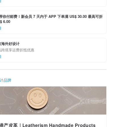
情
i 帮你付邮费！新会员 7 天内于 APP 下单满 US$ 30.00 最高可折
 6.00
情
有海外好设计
品跨境享运费折抵优惠
情
计品牌
港产皮革｜Leatherism Handmade Products