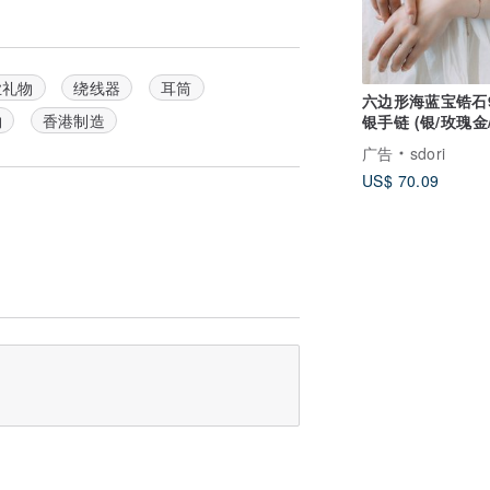
业礼物
绕线器
耳筒
六边形海蓝宝锆石9
物
香港制造
银手链 (银/玫瑰金/
金)
广告
sdori
US$ 70.09