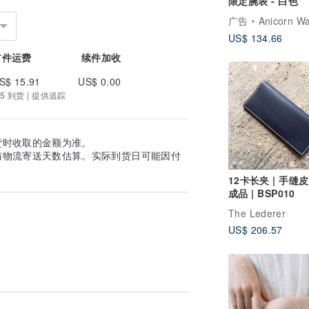
限定腕表 - 白色
广告
Anicorn W
US$ 134.66
首件运费
续件加收
S$ 15.91
US$ 0.00
5 到货 | 提供追踪
货时收取的金额为准。
与物流寄送天数估算。实际到货日可能因付
12卡长夹 | 手缝
成品 | BSP010
The Lederer
US$ 206.57