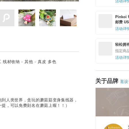
活动详
Pinko
邮费 US$
活动详
轻松拥
指定商
活动详
关于品牌
逛设
跑到人类世界，贪玩的蘑菇菇变身集线器，
一提，可以免费刻名在蘑菇上喔！！）