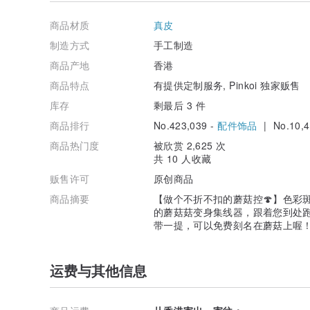
商品材质
真皮
字体C：6.5mm｜草写｜大小写及图案自由组合｜最多10-
制造方式
手工制造
【寄台湾注明】因顺丰速递报关需要，寄台湾地址必须提
商品产地
香港
寄货进度。
商品特点
有提供定制服务, Pinkoi 独家贩售
【寄货需知 （中、港、澳、台、日地区）】
库存
剩最后 3 件
下单后第二个工作天发货，一般寄出后2-10个工作天送抵
＊其他地区：另议，烦请私讯洽谈
商品排行
No.423,039 -
配件饰品
| No.10,4
商品热门度
被欣赏 2,625 次
【注意事项】
共 10 人收藏
－ 相片颜色或有机会出现偏差，颜色请以实物为准；
－ 皮革为天然物料，出现生长纹路、虫斑、颜色不均等均
贩售许可
原创商品
－ 植鞣皮革容易受环境、使用程度等产生不同的变化，
涂上皮革专用清洁剂及貂鼠油等；
商品摘要
【做个不折不扣的蘑菇控🍄】色彩
－ 此产品含有细小配件、尖锐物件，恕不适合六岁以下
的蘑菇菇变身集线器，跟着您到处
同下使用并应小心处理。
带一提，可以免费刻名在蘑菇上喔
产地/制造方式
产地香港 MADE IN HONG KONG
运费与其他信息