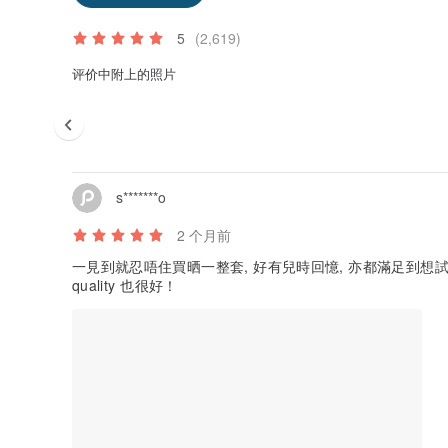
5
(2,619)
评价中附上的照片
s*******o
2 个月前
一見到就忍唔住買晒一整套, 好有兒時回憶, 亦都滿足到想試新玩意
quality 也很好！