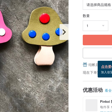
数量
结帐后填写并
点击爱
现在下单预估 8/16
加入欲
优惠活动
看全部
Pinko
每件享 1