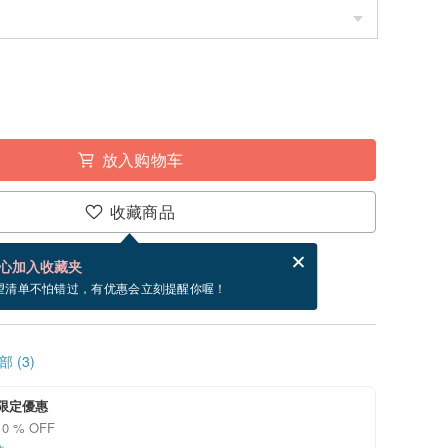
放入购物车
收藏商品
分享，免费帮你寄送电子贺卡。
电子贺卡是什么？
心加入收藏夹
~8/25 到货。
望清单不怕错过，有优惠会立刻提醒你喔！
 (3)
i 限定優惠
0 % OFF