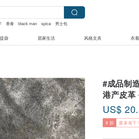
字
香膏
black man
spica
男士包
提袋
居家生活
风格文具
衣
#成品制造
港产皮革
US$
20
9 折
最多省下 U