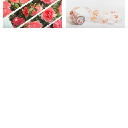
看其他商品
了解品牌
Jardin de France 屏蔽胶带
面包屋日记 Bake Diary | PET胶
带
minuut
Hello Studio 你好工作室
RMB 39.30
RMB 78.40