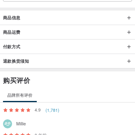
【商品售后服务&退换货说明 】◎详细退换货运费可参考设计馆交易
政策
商品信息
商品运费
◎商品寄出，若尺寸无误和无暇疵皆不能退换。
付款方式
◎鞋子尺寸订购错误或暇疵换货，可接受换尺寸和换新一双，但鞋子
请在3-5天内寄退回来。
退款换货须知
若鞋子落地穿过，已不能退换，请在室内试穿完确认尺寸，
卖方收到鞋子发现鞋底已经磨损就无法退换商品，
购买评价
会联络买方将商品寄退回去(寄回运费由买方自行到付付费)。
品牌所有评价
◎因鞋子属于接单定制化服务，买方若因下单商品收到后款式不喜欢
要求退货或换款，卖方恕不接受退货和换款。
4.9
(1,781)
产地/制造方式
Millie
台湾设计，中国制造
8 年前