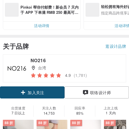
轻松拥有海外好
Pinkoi 帮你付邮费！新会员 7 天内
于 APP 下单满 RMB 250 最高可折
指定商品跨境享
邮费 RMB 40
活动详情
活动详
关于品牌
逛设计品牌
NO216
台湾
4.9
(1,781)
领优惠券
联络设计师
加入关注
出货速度
关注人数
回应率
上次上线
7 日以上
1 天内
14,753
85%
88 折
88 折
88 折
88 折