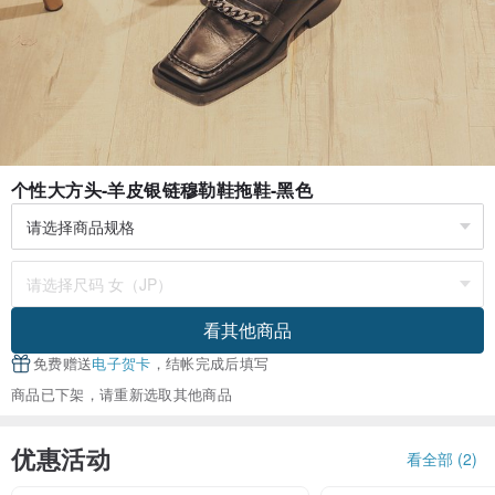
个性大方头-羊皮银链穆勒鞋拖鞋-黑色
看其他商品
免费赠送
电子贺卡
，结帐完成后填写
商品已下架，请重新选取其他商品
优惠活动
看全部 (2)