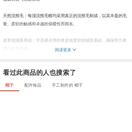
天然浣熊毛：每顶浣熊毛帽均采用真正的浣熊毛制成，以其丰盈的毛
量、柔软的触感和卓越的保暖性而闻名。
皮革或绒面基础：可选择光滑的真皮或柔软的绒面基础，确保持久耐
用与精致质感。
阅读更多
黏胶纤维内衬：透气的黏胶纤维内衬，在严酷的冬季条件下提供舒适
看过此商品的人也搜索了
的保暖体验。
帽子
配件饰品
手工制作的 帽子
百搭男女皆宜的设计
三种佩戴方式：这款飞行员帽配有功能性的耳罩，您可以将其放下以
获得完整遮盖，竖起以呈现经典俄罗斯毛帽造型，或向后系起以展现
俐落的飞行员帽风格。