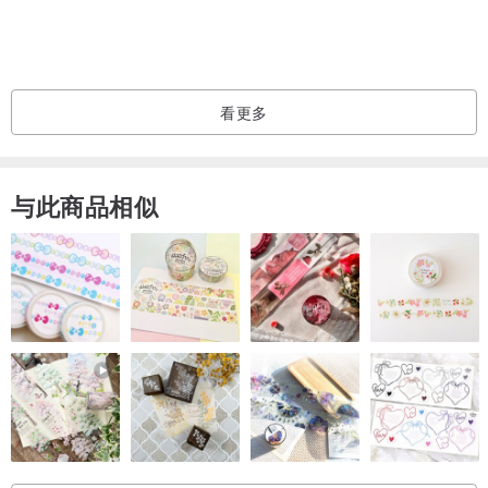
定制化尺寸：提供 54 厘米至 62 厘米头围尺寸，并配有可调式皮革系
带，确保贴合舒适。
看更多
适合所有人：无论您寻找男款毛帽还是女款毛帽，这款男女皆宜的设
计都非常适合任何冬季衣橱。
与此商品相似
为何选择这款乌沙卡帽？
这款乌沙卡帽融合了永恒的俄罗斯传统与实用的舒适感，是您滑雪、
健行或提升街头风格的理想毛帽。浣熊毛的天然色泽变化让每顶帽子
都独一无二，增添了质朴真实的魅力。
以时尚姿态迎接寒冷——选择 FurStyleUA 浣熊毛帽，享受兼具保
暖、传统与奢华的持久魅力。