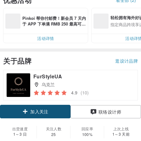
优惠活动
轻松拥有海外好
Pinkoi 帮你付邮费！新会员 7 天内
于 APP 下单满 RMB 250 最高可折
指定商品跨境享
邮费 RMB 40
活动详情
活动详
关于品牌
逛设计品牌
FurStyleUA
乌克兰
4.9
(10)
加入关注
联络设计师
出货速度
关注人数
回应率
上次上线
1～3 日
1～3 天前
25
100%