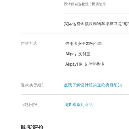
*由于此商品为订单生产，通常会在确认付款后 14 天内出
设计师自选物流 | 提供追踪
请注意，新年和盂兰盆节等假日期间可能需要更长。
*物品将从印刷办公室发货。订购后不可更改。
实际运费金额以购物车结算或是到
*颜色可能与您的显示器不同。
[关于运输]
请注意，如果出现邮寄错误，我们无法对重新发货进行补
付款方式
信用卡安全加密付款
我们将严格包装寄出物品，但如果运输过程中出现任何损坏
Alipay 支付宝
期）与我们联系。
AlipayHK 支付宝香港
抵达日期因地区而异。
请注意，无法指定交货或抵达日期和时间。
退款换货须知
点我了解设计馆的退款换货须知
问题回报
我要检举此商品
购买评价