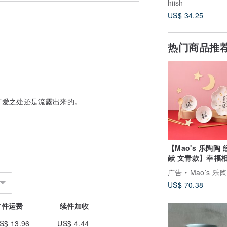
hiish
US$ 34.25
热门商品推
机。
可爱之处还是流露出来的。
、刮痕等，敬请谅解。
【Mao's 乐陶陶
献 文青款】幸福
的铁可能会显示为黑点。
筷礼盒组
广告
Mao’s 乐
US$ 70.38
后，我们无法更改型号、设计、取消或更改
首件运费
续件加收
S$ 13.96
US$ 4.44