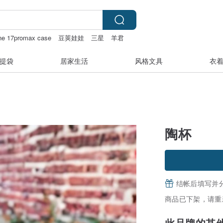
ne 17promax case
豆荚娃娃
三星
羊君
提袋
居家生活
风格文具
衣
陶杯
结帐后填写并
商品已下架，请重
此品牌的其