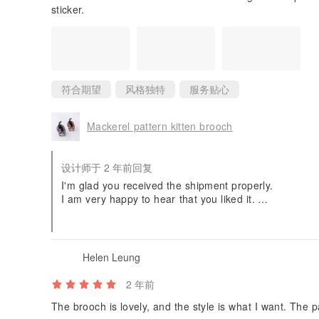
sticker.
符合期望
风格独特
服务贴心
Mackerel pattern kitten brooch
设计师于 2 年前回复
I'm glad you received the shipment properly.
I am very happy to hear that you liked it.
Thank you for your warm feedback.
I got a lot of energy and encouragement.
I hope you visit my gallery again.
Thank you very much.
Helen Leung
2 年前
The brooch is lovely, and the style is what I want. The p