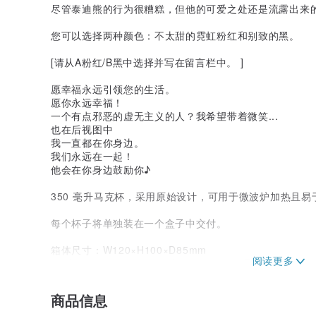
尽管泰迪熊的行为很糟糕，但他的可爱之处还是流露出来
您可以选择两种颜色：不太甜的霓虹粉红和别致的黑。
[请从A粉红/B黑中选择并写在留言栏中。 ]
愿幸福永远引领您的生活。
愿你永远幸福！
一个有点邪恶的虚无主义的人？我希望带着微笑...
也在后视图中
我一直都在你身边。
我们永远在一起！
他会在你身边鼓励你♪
350 毫升马克杯，采用原始设计，可用于微波炉加热且易
每个杯子将单独装在一个盒子中交付。
箱体尺寸：W120×H100×D85mm
*请注意，包装盒规格如有变更，恕不另行通知。
[马克杯详情]
商品信息
材质：陶瓷