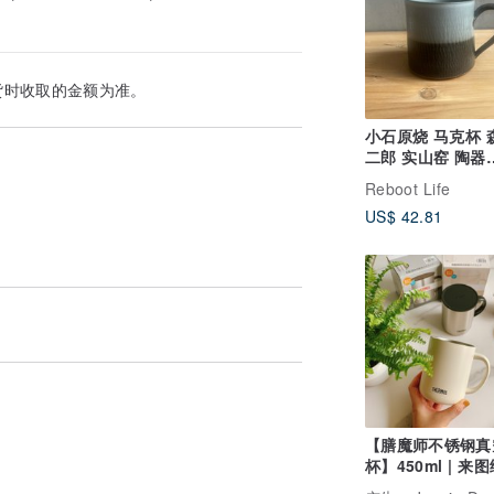
货。
货时收取的金额为准。
小石原烧 马克杯 
偿，因此请在下订单之前注意这一点。
二郎 实山窑 陶器
moriyama-027
Reboot Life
或意外，请在抵达后 3 天内（预定日
US$ 42.81
【膳魔师不锈钢真
杯】450ml | 来
颜绘 保温保冰露