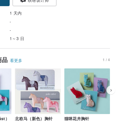
1 天内
-
-
1～3 日
商品
1 / 4
看更多
st）
北欧马（新色）胸针
猫咪花卉胸针
到！猫咪胸