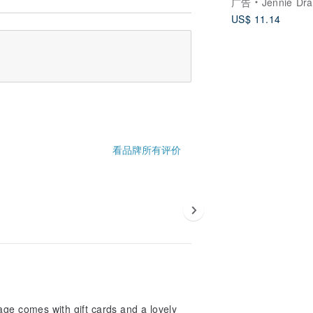
广告
Jennie Dr
US$ 11.14
看品牌所有评价
age comes with gift cards and a lovely