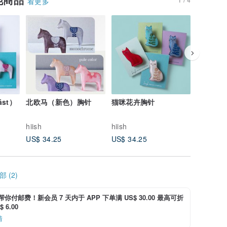
看更多
st）
北欧马（新色）胸针
猫咪花卉胸针
到！猫咪胸
hiish
hiish
hiish
US$ 34.25
US$ 34.25
US$ 34.
 (2)
i 帮你付邮费！新会员 7 天内于 APP 下单满 US$ 30.00 最高可折
 6.00
情