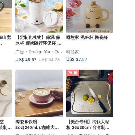
森山宽
【定制化礼物】保温/保
咻熊家 泥杯杯 陶瓷杯
冰杯 便携随行环保杯 似
颜绘 人像订制
广告
Design Your Own Wine 香港酒瓶雕刻礼品专门店
咻熊家
US$ 37.87
US$ 46.57
US$ 54.78
76 折
空
陶瓷拿铁碗
【美台专利】纯钛大砧
图绘制似
8oz(240mL)/咖啡大赛
板 36x30cm 台湾制造
营杯
专用规格/拉花/生日礼物
(安全无毒/不发霉)