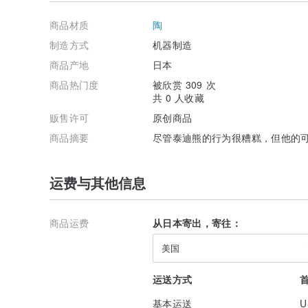
印刷方式: 热升华转印
尺寸：直径82×高95mm
商品材质
陶
重量：约350公克
制造方式
机器制造
【使用注意事项】
商品产地
日本
・初次使用时，请用中性洗涤剂彻底清洗。
- 含有磨料的海绵、金属擦洗剂、清洁剂等可能会损坏主
商品热门度
被欣赏 309 次
・若发现破损、缺口、裂痕等，请立即停止使用。
共 0 人收藏
・破损的餐具请依照当地的处理标准及时处理。
贩售许可
原创商品
・使用洗碗机、金属刷、研磨剂等也可能导致打印褪色。
・请勿将本产品用于其用途以外的用途。
商品摘要
尽管泰迪熊的行为很糟糕，但他的
・使用烤箱时，请避免直接过热。
・请勿使用挥发性汽油或稀释剂。
运费与其他信息
【工作注意事项】
・马克杯底部在制作过程中可能会出现轻微的凹痕、缺口
・可能会出现几毫米左右的细微个体差异，敬请谅解。
-请注意，在杯子制造过程中（烧制过程中），土壤中所含
商品运费
从日本寄出，寄往：
美国
【购买时注意事项】
*请注意，本产品为订单生产，因此在收到付款或下订单
运送方式
地址。
基本运送
U