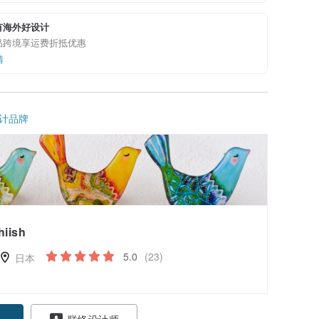
有海外好设计
品跨境享运费折抵优惠
情
计品牌
hiish
5.0
(23)
日本
联络设计师