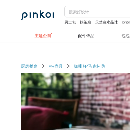
男士包
抹茶粉
天然白水晶球
ipho
项链银
主题企划
配件饰品
包包
厨房餐桌
杯/壶具
咖啡杯/马克杯
陶