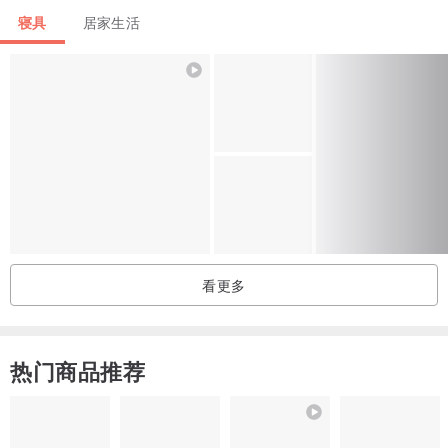
寝具
居家生活
寝具全系列独家采用O2MAX活氧纤维技术，纱线中镶有多种天然矿
石，能将体温转换为远红外线能量，帮助快速入睡，并加长深度睡眠
时间！夜夜享受高品质的睡眠，自然日日拥有神清气爽的早晨！（搭
配REBOOT复苏机能款式入睡，效果更佳）
看更多
热门商品推荐