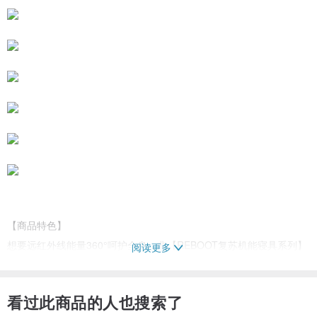
【商品特色】
想要远红外线能量360°呵护全身，非【REBOOT复苏机能寝具系列】
阅读更多
莫属！全系列选用令人心舒愉悦的低彩配色，能自由与【REBOOT复
苏机能系列】商品搭配。高质量面料，拥有绝佳触感、轻量且透气，
看过此商品的人也搜索了
理想的居家生活，将因你的选择逐步实现！