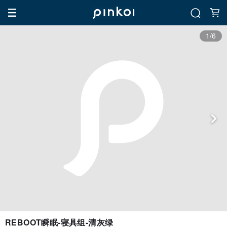
1/6
REBOOT瞬眠-寝具组-清灰绿