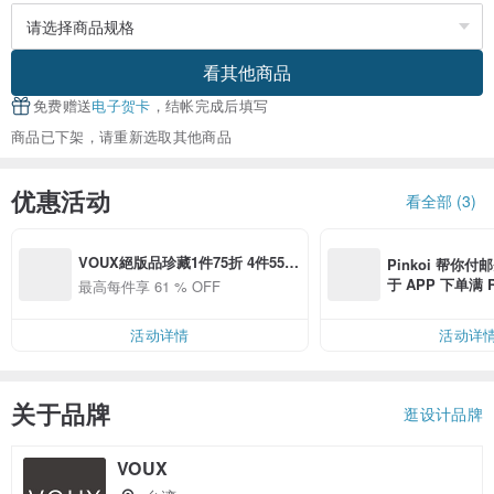
看其他商品
免费赠送
电子贺卡
，结帐完成后填写
商品已下架，请重新选取其他商品
优惠活动
看全部 (3)
VOUX絕版品珍藏1件75折 4件55
Pinkoi 帮你付
折 9件39折
于 APP 下单满 
最高每件享 61 % OFF
邮费 RMB 40
活动详情
活动详
关于品牌
逛设计品牌
VOUX