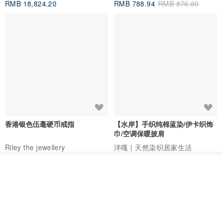
RMB 18,824.20
RMB 788.94
RMB 876.60
香港银色伍毫硬币戒指
【水岸】手织纯棉蓝染/伊卡织饰
巾/空调保暖披肩
Riley the jewellery
洋嘎 | 天然染织居家生活
RMB 396.50
RMB 729.70
看其他商品
了解品牌
包邮
9 折