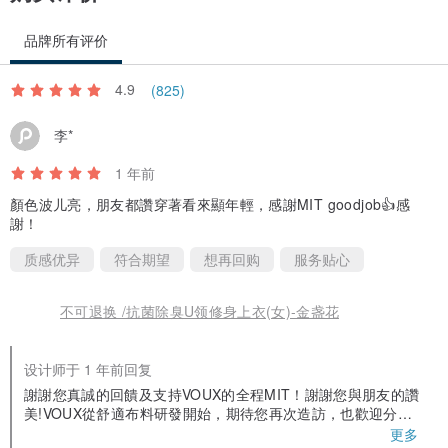
品牌所有评价
4.9
(825)
李*
1 年前
顏色波儿亮，朋友都讚穿著看來顯年輕，感謝MIT goodjob👍感
謝！
质感优异
符合期望
想再回购
服务贴心
不可退换 /抗菌除臭U领修身上衣(女)-金盏花
设计师于 1 年前回复
謝謝您真誠的回饋及支持VOUX的全程MIT！謝謝您與朋友的讚
美!VOUX從舒適布料研發開始，期待您再次造訪，也歡迎分享
更多穿搭心得給我們!
更多