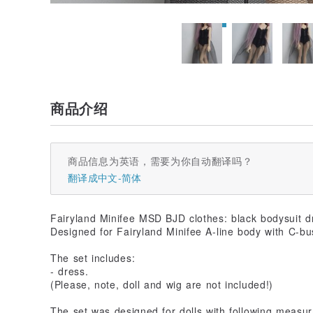
商品介绍
商品信息为英语，需要为你自动翻译吗？
翻译成中文-简体
Fairyland Minifee MSD BJD clothes: black bodysuit d
Designed for Fairyland Minifee A-line body with C-bus
The set includes:
- dress.
(Please, note, doll and wig are not included!)
The set was designed for dolls with following measu