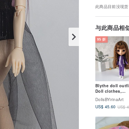
此商品目前没现货
与此商品相
95 折
Blythe doll outfi
Doll clothes,
tracksuit fashio
DollsBYirinaArt
US$ 45.60
US$ 4