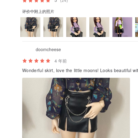
5
(24)
评价中附上的照片
doomcheese
4 年前
Wonderful skirt, love the little moons! Looks beautiful w