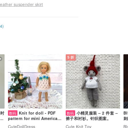
eather suspender skirt
4)
5 折
工时
Knit for doll - PDF
小精灵服装 – 2 件套 –
B
数码
数码
衣
刺
pattern for mini American
裤子和衬衫。针织图案。
girl doll - mini AG clothes
CuteDollDress
Cute Knit Toy
Bl