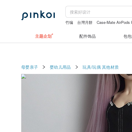
竹编
台灣月餅
Case-Mate AirPod
日本t恤男
柯基
主题企划
配件饰品
包包
母婴亲子
婴幼儿用品
玩具/玩偶
其他材质