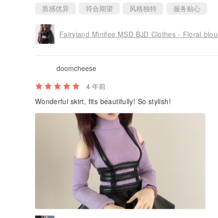
质感优异
符合期望
风格独特
服务贴心
Fairyland Minifee MSD BJD Clothes - Floral blo
doomcheese
4 年前
Wonderful skirt, fits beautifully! So stylish!