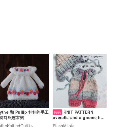
lythe 和 Pullip 娃娃的手工
KNIT PATTERN
数码
绣针织连衣裙
overalls and a gnome hat
for teddy bear/ Toy outfit/
ytheKnittedOutfits
PlushMilota