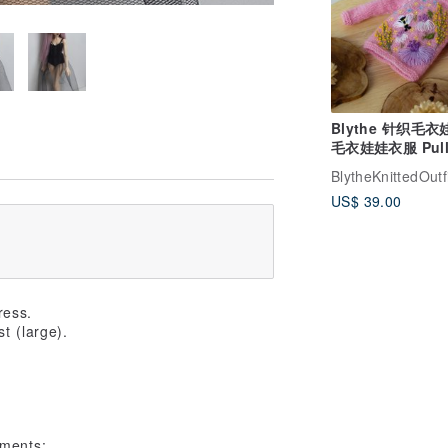
Blythe 针织毛
毛衣娃娃衣服 Pull
BlytheKnittedOutf
US$ 39.00
ress.
t (large).
rments: