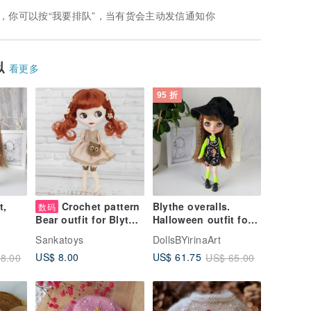
，你可以按“我要排队”，当有货会主动发信通知你
似
看更多
95 折
t,
Crochet pattern
Blythe overalls.
数码
Halloween outfit for
Bear outfit for Blythe,
n
Blythe doll. Blythe
PDF Digital
Sankatoys
DollsBYirinaArt
doll clothes
Download, clothes
US$ 8.00
US$ 61.75
8.00
US$ 65.00
tutorial