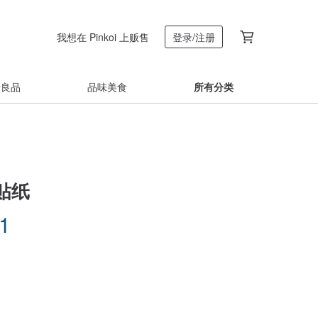
我想在 Pinkoi 上贩售
登录/注册
着良品
品味美食
所有分类
贴纸
71