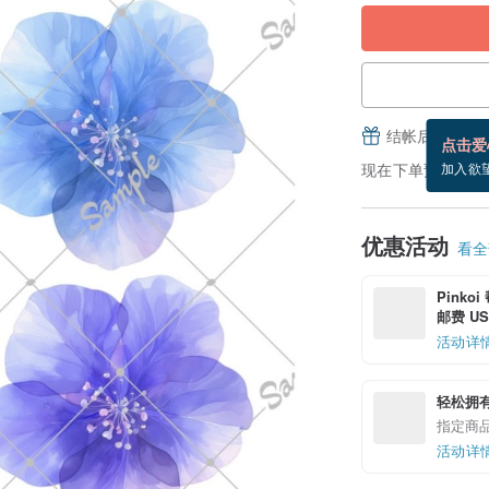
结帐后填写并
点击爱
现在下单预估 8/25
加入欲
优惠活动
看全部
Pinko
邮费 US$
活动详
轻松拥
指定商
活动详