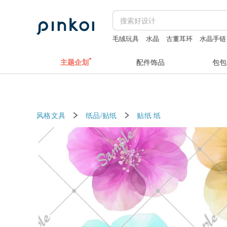
毛绒玩具
水晶
古董耳环
水晶手链
台湾旅游纪念
主题企划
配件饰品
包包
风格文具
纸品/贴纸
贴纸
纸