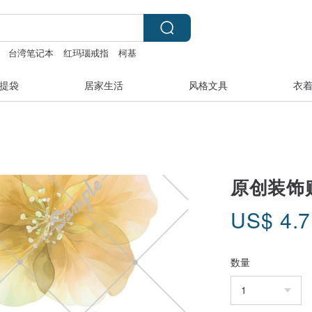
台湾笔记本
红玛瑙戒指
柯基
提袋
居家生活
风格文具
衣
原创装饰
US$
4.
数量