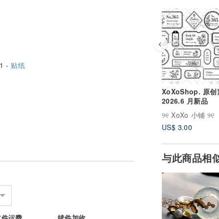
1 -
贴纸
XoXoShop. 原
2026.6 月新品
୨୧ XoXo 小铺 ୨୧
US$ 3.00
与此商品相
首件运费
续件加收