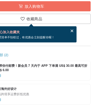
放入购物车
收藏商品
分享，免费帮你寄送电子贺卡。
电子贺卡是什么？
心加入收藏夹
~8/29 到货。
望清单不怕错过，有优惠会立刻提醒你喔！
 (2)
i 帮你付邮费！新会员 7 天内于 APP 下单满 US$ 30.00 最高可折
 6.00
情
有海外好设计
品跨境享运费折抵优惠
情