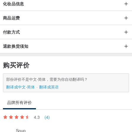
◆色料：使用化妆品等级的奈米色料，与腮红口红的色料一样，可以
化妆品信息
安心使用
商品运费
◆注意事项
付款方式
📌只需薄擦一层，过度厚涂与涂擦两层会造成慢干且易掉色。
📌甲面上如未保持干燥或上完指彩碰触到水份，都会造成易剥落且不
退款换货须知
会干情形。
📌任何指彩脱落行为皆属正常现象，依使用情形与指甲状况皆会影响
购买评价
掉色及剥落状况。
📌快干润色护甲油(Base Coat)，不适用于保护颜色，请勿做护色油使
部份评价不是中文-简体，需要为你自动翻译吗？
用。
翻译成中文-简体
翻译成英语
📌指缘滋养油建议单独使用或在指彩干燥后使用。
📌GLITTER指彩产品与他牌护甲油、护色油有可能呈现排斥性，请尽
品牌所有评价
量避免搭配其他品牌共同使用
4.3
(4)
📌建议可搭配GLITTER 快干润色护甲油与激亮护色油（Top Coat ）
使用效果更持久亮丽。
Soup