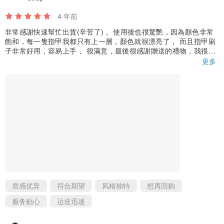
📌使用时如有不适现象，应立即停止使用并咨询专业医师意见。
4 年前
📌避免将产品至于高温下或阳光直射。
非常感謝快速幫忙出貨(辛苦了)， 使用後也很驚艷，因為顏色非常
📌本产品属于私人消耗性产品，已拆封或使用过、无法恢复原状、商
飽和，每一隻指甲我都只有上一層，顏色就很漂亮了， 而且指甲刷
品外盒损坏等情形，请恕无法办理退换货。
子非常好用，容易上手， 很滿意，最後很感謝贈送的禮物，我很喜
歡。
📌个人电脑屏幕差异、照片拍摄关系易造成色差，请以实际商品为
更多
准。
质感优异
符合期望
风格独特
想再回购
服务贴心
运送迅速