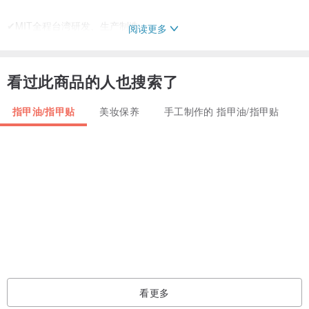
✔MIT全程台湾研发、生产制造
阅读更多
✔美国DuPont杜邦880扁平头刷毛
✔钻石瓶盖设计，符合拿取人体工学
看过此商品的人也搜索了
✔原料通过SGS、美国FDA、欧盟ROHS合格安全检定
指甲油/指甲贴
美妆保养
手工制作的 指甲油/指甲贴
✔化妆品奈米色浆，环保型无毒配方、无动物性成份、不做动物实验
✔成分温和，不含甲苯、甲醛、DBP塑化剂、甲醛树酯、樟脑等其他
致癌物质成分
✔速干，指甲油质地坚硬不易剥落，色泽光亮持久
✔两年研发时间，自动抚平技术，一次性涂层，薄擦一层即色彩高饱
和
✔研发到制造，全程与专业级美甲师沟通测试
看更多
指彩使用方式：