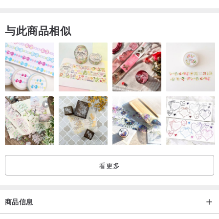
STEP 1：使用PHG专业级平衡液去除指甲表面多余油脂，让指甲更干
燥，使指甲面与指彩更加紧密接触。(可省略或换酒精)
与此商品相似
STEP 2：单擦一层护甲油，在甲面创建一道保护层。待一分钟。
STEP 3：薄擦一层GLITTEER指彩并静待五分钟即可，无需再擦第二
层指甲油。
STEP 4：指彩干燥后再擦上一层激亮护色油，为指彩增添光泽亮度。
STEP 5：待指甲油干后，可依个人习惯使用指缘滋养油，提供深层修
护并使指缘肌肤细致柔软。
◆品牌名称： Glitter 格丽特
◆商品名称：【Glitter】顶级环保无毒光感指彩
◆容量/规格：10ml
看更多
◆保存期限：36个月
◆货源：公司货
◆产地：台湾
商品信息
◆成分：有机溶剂（无色无毒液体）