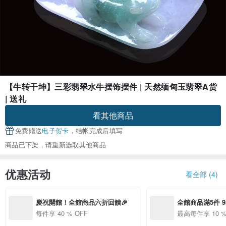
【牛转干坤】三彩翡翠水牛摆饰摆件 | 天然缅甸玉翡翠A货
| 送礼
看其他商品
免费赠送
电子贺卡
，结帐完成后填写
商品已下架，请重新选取其他商品
优惠活动
看全部 (4)
慶祝開館！全館商品六折回饋🎉
全館商品滿5件 9
折優惠
每件享 40 % OFF
最高每件享 10 %