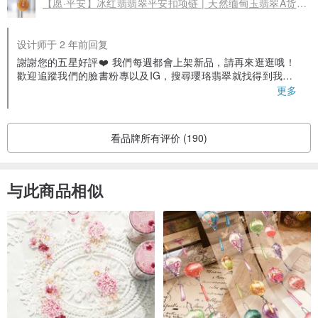
【愿·平安】冰红翡翡翠平安扣项链 | 天然缅甸玉翡翠A货 | 送礼
设计师于 2 年前回复
謝謝您的五星好評❤️ 我們每週都會上架新品，請再來逛逛哦！
歡迎追蹤我們的臉書粉專以及IG，搜尋瓔珞翡翠就找得到我們
囉！ 對於翡翠有相關問題也都可以詢問我們😊
更多
看品牌所有评价 (190)
与此商品相似