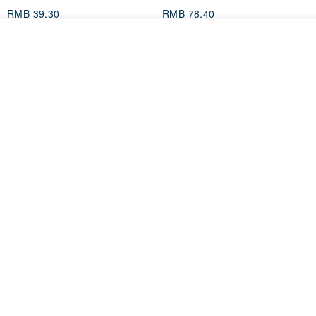
RMB 39.30
RMB 78.40
看其他商品
了解品牌
Mongsil Pongsil 缎带纸胶带组
狐吉博物馆 Huchii Museum |
合
PET胶带
Loonyppo studio
Hello Studio 你好工作室
RMB 217.30
RMB 71.10
88 折