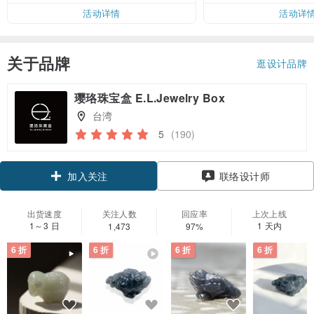
活动详情
活动详
关于品牌
逛设计品牌
璎珞珠宝盒 E.L.Jewelry Box
台湾
5
(190)
领优惠券
联络设计师
加入关注
出货速度
关注人数
回应率
上次上线
1～3 日
1 天内
1,473
97%
6 折
6 折
6 折
6 折