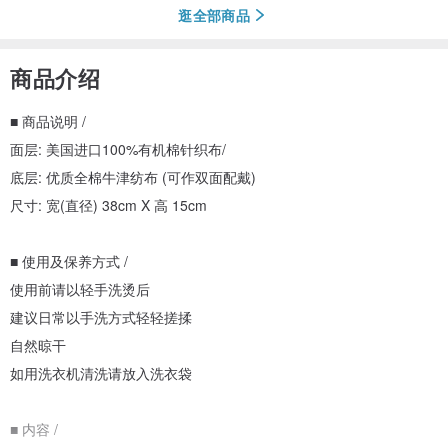
逛全部商品
商品介绍
■ 商品说明 /
面层: 美国进口100%有机棉针织布/
底层: 优质全棉牛津纺布 (可作双面配戴)
尺寸: 宽(直径) 38cm X 高 15cm
■ 使用及保养方式 /
使用前请以轻手洗烫后
建议日常以手洗方式轻轻搓揉
自然晾干
如用洗衣机清洗请放入洗衣袋
■ 内容 /