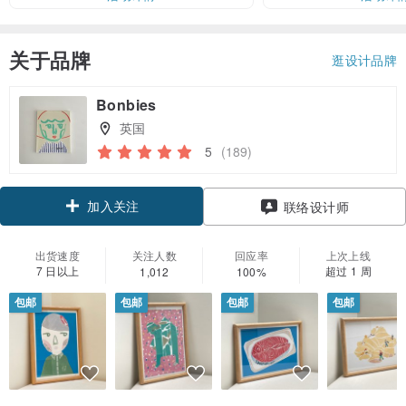
关于品牌
逛设计品牌
Bonbies
英国
5
(189)
加入关注
联络设计师
出货速度
关注人数
回应率
上次上线
7 日以上
超过 1 周
1,012
100%
包邮
包邮
包邮
包邮