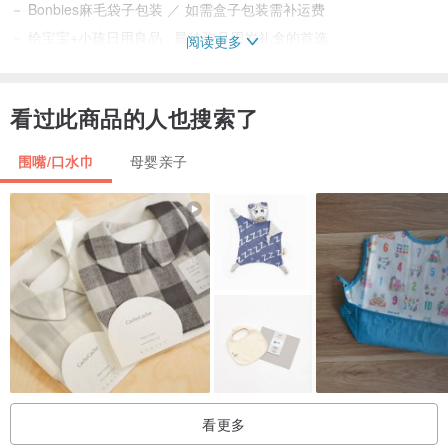
－ Bonbies麻毛袋子包装 ／ 如需盒子包装需补运费
－ 给宝宝+小孩日用良品 . 最佳弥月周岁礼盒的首选
阅读更多
■ 设计师及品牌简介 /
看过此商品的人也搜索了
Bonbies是个限量手作品牌、目的是为一群可爱儿制作触特精美可爱
的小品、
围嘴/口水巾
母婴亲子
Bonbies的产品从概念、设计、制作到完成都出自一位用心出发的妈
妈;
MAMAJAM希望每一件商品都能带给小朋友一份触特的喜悦!
■ 本港寄件以平邮寄出，如有而要使用顺丰送运，必须为货到付款 (运
费到付)
－ 顺丰到付可选送往工商业大厦或顺丰站自取
＊请把分店代号注明在备注上
看更多
商品限量制作让每件商品都充满其触特气式