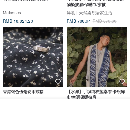
物染披肩/保暖巾/凉被
Molasses
洋嘎 | 天然染织居家生活
RMB 18,824.20
RMB 788.94
RMB 876.60
香港银色伍毫硬币戒指
【水岸】手织纯棉蓝染/伊卡织饰
巾/空调保暖披肩
Riley the jewellery
洋嘎 | 天然染织居家生活
放入购物车
加入收藏
了解品牌
RMB 396.50
RMB 729.70
包邮
9 折