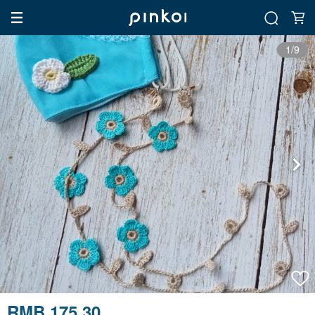
1/9
RMB 175.30