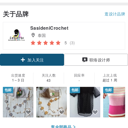
关于品牌
逛设计品牌
SasideniCrochet
泰国
5
(3)
加入关注
联络设计师
出货速度
关注人数
回应率
上次上线
1～3 日
超过 1 周
43
-
包邮
包邮
包邮
逛全部商品