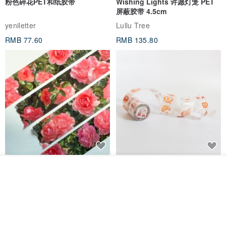
粉色碎花PET和纸胶带
Wishing Lights 许愿灯笼 PET
屏蔽胶带 4.5cm
yeniletter
Lullu Tree
RMB 77.60
RMB 135.80
Jardin de France 屏蔽胶带
面包屋日记 Bake Diary | PET胶
我要排队
带
了解品牌
minuut
Hello Studio 你好工作室
RMB 39.30
RMB 78.40