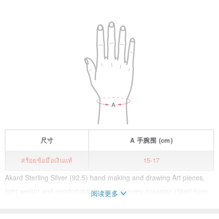
尺寸
A
手腕围
(cm)
สร้อยข้อมือเงินแท้
15-17
Akard Sterling Silver (92.5) hand making and drawing Art pieces,
light weight and comfortable to wear in every occasion (Start from
阅读更多
190 THB). There are Earring, Bracelet and Necklace in every
design for all customers