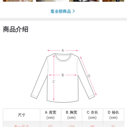
逛全部商品
商品介绍
A
肩宽
B
胸宽
C
衣长
D
袖长
尺寸
(cm)
(cm)
(cm)
(cm)
单一尺寸
52
124
69
51