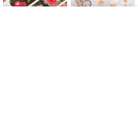
看其他商品
了解品牌
Jardin de France 屏蔽胶带
面包屋日记 Bake Diary | PET胶
带
minuut
Hello Studio 你好工作室
RMB 39.30
RMB 78.40
Mongsil Pongsil 缎带纸胶带组
狐吉博物馆 Huchii Museum |