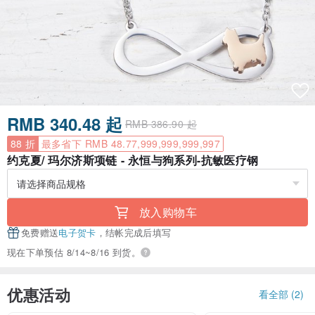
RMB 340.48 起
RMB 386.90 起
88 折
最多省下 RMB 48.77,999,999,999,997
约克夏/ 玛尔济斯项链 - 永恒与狗系列-抗敏医疗钢
放入购物车
免费赠送
电子贺卡
，结帐完成后填写
现在下单预估 8/14~8/16 到货。
优惠活动
看全部 (2)