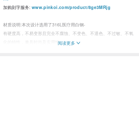
加购刻字服务:
www.pinkoi.com/product/8ge3MRjg
材质说明:本次设计选用了316L医疗用白钢-
有硬度高，不易变形且完全不腐蚀、不变色、不退色、不过敏、不氧
化的特性，兼具时尚及实用性。
阅读更多
(小提醒: 主体包括耳针都是医疗钢材质。
若需要改耳夹的部分则为一般金属，过敏体质的客人请斟酌喔~~)
保养方法
316L白钢饰品在保养上非常地简单，只需要用细致的棉布擦拭即可保
持光亮。如有表面上的脏污，
则可以使用温水并拿细致棉布沾中性洗剂轻轻清洗，清洗后擦干即
可。