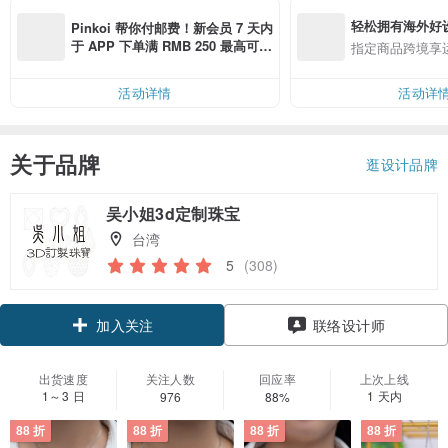
轻松拥有海外好
Pinkoi 帮你付邮费！新会员 7 天内
于 APP 下单满 RMB 250 最高可折
指定商品跨境享
邮费 RMB 40
活动详情
活动详
关于品牌
逛设计品牌
吴小姐3d定制珠宝
台湾
5
(308)
领优惠券
联络设计师
加入关注
出货速度
关注人数
回应率
上次上线
1～3 日
1 天内
976
88%
88 折
88 折
88 折
88 折