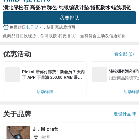
湖北绿松石-高瓷/白群色-纯银编设计坠/搭配防水蜡线项链
我要排队
免费赠送
电子贺卡
，结帐完成后填写
此商品目前没现货，你可以按“我要排队”，当有货会主动发信通知你
优惠活动
看全部 (2)
轻松拥有海外好
Pinkoi 帮你付邮费！新会员 7 天内
于 APP 下单满 250,00 RMB 最高
指定商品跨境享
可折邮费 40,00 RMB
活动详情
活动详
关于品牌
逛设计品牌
J．M craft
台湾