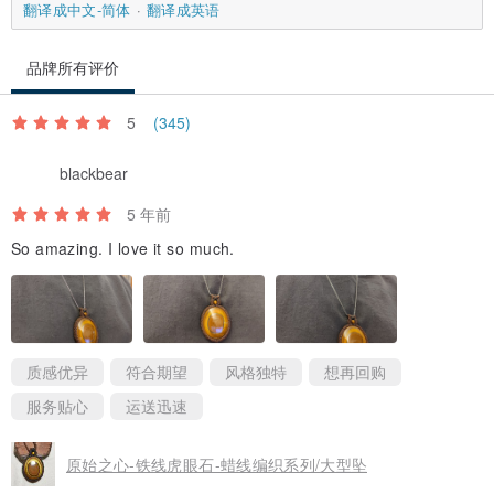
翻译成中文-简体
翻译成英语
干或自然干
※蜡线虽耐用持久，但仍属消耗品，在配戴1-2年后(视配戴状况)，仍
品牌所有评价
有机率耗损，届时可联络设计师重编事宜
5
(345)
blackbear
✧天然石(Gemstone)
5 年前
So amazing. I love it so much.
质感优异
符合期望
风格独特
想再回购
服务贴心
运送迅速
设计以水晶、半宝石、天然矿石...等为主；皆经设计师精心挑选。
原始之心-铁线虎眼石-蜡线编织系列/大型坠
天然矿石经过上万年的组成，含有独特的天然纹路，并富含磁场与能