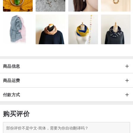
商品信息
认识各材质、与保养方式：
商品运费
✧蜡线
付款方式
蜡线材质具防水防臭，材质牢固耐用
购买评价
不同于一般尼龙、棉绳材质在流汗配戴后产生异味，蜡线可耐各种环
境不产生异味
部份评价不是中文-简体，需要为你自动翻译吗？
洗澡、玩水可不用拿下，若有脏污可用温和清洁剂轻轻搓洗冲净后晾