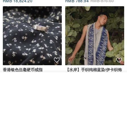
RMB 18,824.20
RMB 788.94
RMB 876.60
冲洗饰品即可
J·M craft手工制作及设计
产地/制造方式
台湾/手工制作
香港银色伍毫硬币戒指
【水岸】手织纯棉蓝染/伊卡织饰
巾/空调保暖披肩
我要排队
Riley the jewellery
洋嘎 | 天然染织居家生活
加入收藏
了解品牌
RMB 396.50
RMB 729.70
包邮
9 折