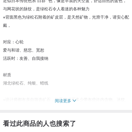
近似日本传统色系"白群" 色，像是早晨的天空蓝，舒适自然的蓝色，
与网花状的脉纹，是绿松石令人着迷的各种魅力
※背面黑色为绿松石附着的矿皮层，是天然矿物，光滑干净，请安心配
戴，
对应：心轮
爱与和谐、慈悲、宽恕
活跃时：友善、自我接纳
材质
湖北绿松石、纯银、蜡线
※设计师都有亲自筛选矿石，但天然矿石多少带有些许内含物、冰纹、
阅读更多
小矿隙等为自然现象，请不介意再购买🙏
看过此商品的人也搜索了
坠子尺寸