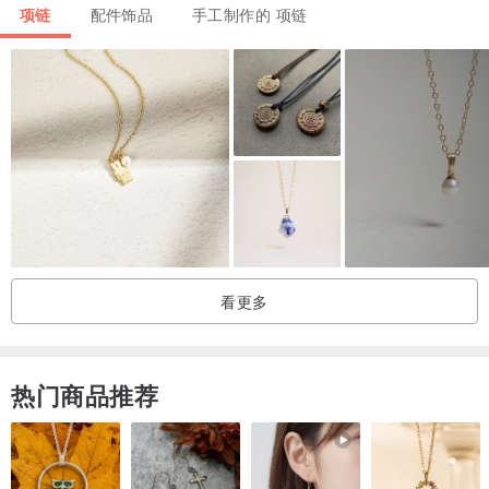
38×17.8mm
项链
配件饰品
手工制作的 项链
绿松石主石尺寸
22.7×14.5mm
项链长度
长度可伸缩，最长可至63cm
※若需修改长度，或加购改为纯银链，请来信讨论喔😊
项链、配戴示范影片：
看更多
热门商品推荐