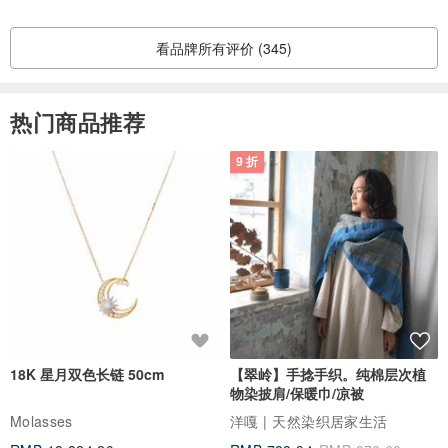
量，是其美丽与神秘的特性。
看品牌所有评价 (345)
且部分天然宝石有保值与增值的价值。
热门商品推荐
✧黄铜、纯银材质
9 折
18K 星月双色长链 50cm
【翠岭】手捻手织。纯棉层次植
戴久有氧化情形属正常现象，会附上拭银布，定期做擦拭保养就可以
物染披肩/保暖巾/凉被
维持光亮
Molasses
洋嘎 | 天然染织居家生活
※拭银布含亮银成分，不能碰水，会失去功用；请待擦拭过后再以清水