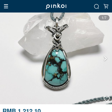
1/7
RMB 1,212.10